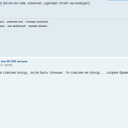
я
(если он сам, конечно, сделает отчёт на конкурс).
х, - конечно же!, - солнце слепило.
м, - как водится!, - ветер мешал...
м или 90 000 метров
17, 14:03
е совсем поход , если быть точным , то совсем не поход .... скорее брев