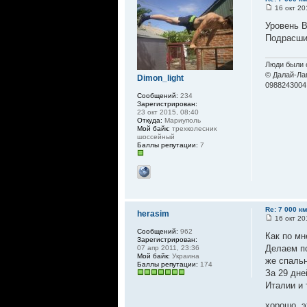
16 окт 20
Уровень 
Подрасшиф
Люди были с
© Далай-Ла
Dimon_light
0988243004
Сообщений:
234
Зарегистрирован:
23 окт 2015, 08:40
Откуда:
Мариуполь
Мой байк:
трехколесник
шоссейный
Баллы репутации:
7
Re: 7 000 к
herasim
16 окт 20
Сообщений:
962
Как по мн
Зарегистрирован:
Делаем по
07 апр 2011, 23:36
Мой байк:
Украина
же спальн
Баллы репутации:
174
За 29 дне
Италии и 
хорошо, э