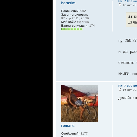
Re: 7 000 к
herasim
16 окт 20
Сообщений:
962
Зарегистрирован:
D
07 апр 2011, 23:36
Мой байк:
Украина
13 ча
Баллы репутации:
174
ну, 250-2
и, да, ра
сможете л
КНИГИ - пок
Re: 7 000 к
16 окт 20
делайте п
romanc
Сообщений:
3177