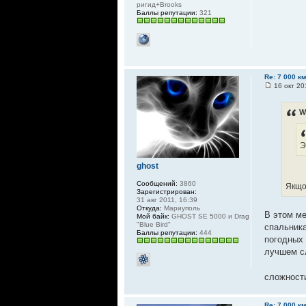
ригид+Brooks
Баллы репутации:
321
Re: 7 000 к
16 окт 20
W
Э
ghost
Сообщений:
3860
Якщо 
Зарегистрирован:
31 авг 2011, 16:39
Откуда:
Мариуполь
В этом ме
Мой байк:
GHOST SE 5000 и Drag
"Blue Bird"
спальника
Баллы репутации:
444
погодных 
лучшем сл
сложност
Re: 7 000 к