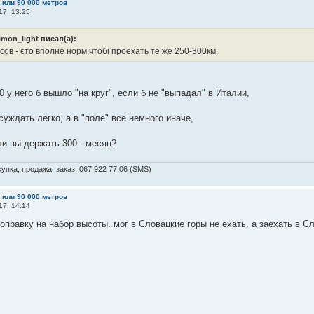
м или 90 000 метров
17, 13:25
imon_light писал(а):
сов - єто вполне норм,чтобі проехать те же 250-300км.
70 у него б вышло "на круг", если б не "выпадал" в Италии,
ссуждать легко, а в "поле" все немного иначе,
и вы держать 300 - месяц?
упка, продажа, заказ, 067 922 77 06 (SMS)
м или 90 000 метров
17, 14:14
оправку на набор высоты. мог в Словацкие горы не ехать, а заехать в 