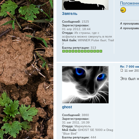
Положенн
Звягель
Сообщений:
1525
А проигравши
Зарегистрирован:
А проигравши
01 апр 2012, 18:44
Откуда:
Из страны, где с
асфальта можно свернуть в поля
Мой байк:
WINNER Pulse был; Trail
7
Баллы репутации:
313
Re: 7 000 к
11 окт 20
Это был н
ghost
Сообщений:
3860
Зарегистрирован:
31 авг 2011, 16:39
Откуда:
Мариуполь
Мой байк:
GHOST SE 5000 и Drag
"Blue Bird"
Баллы репутации:
444