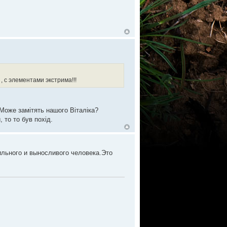
 , с элементами экстрима!!!
 Може замітять нашого Віталіка?
 то то був похід.
ильного и выносливого человека.Это