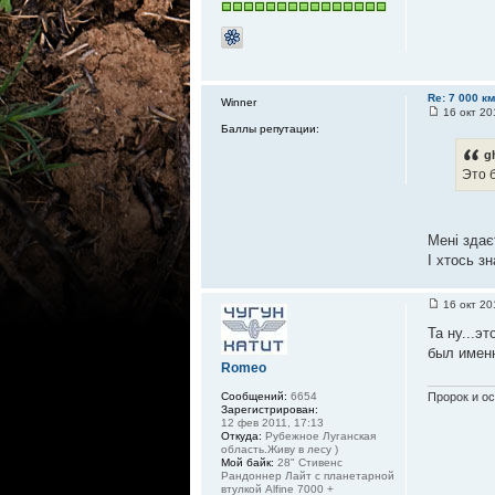
Re: 7 000 к
Winner
16 окт 20
Баллы репутации:
g
Это б
Мені здає
І хтось з
16 окт 20
Та ну...э
был имен
Romeo
Пророк и ос
Сообщений:
6654
Зарегистрирован:
12 фев 2011, 17:13
Откуда:
Рубежное Луганская
область.Живу в лесу )
Мой байк:
28" Стивенс
Рандоннер Лайт с планетарной
втулкой Alfine 7000 +