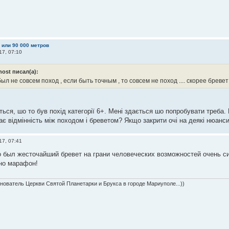
м или 90 000 метров
17, 07:10
host писал(а):
ыл не совсем поход , если быть точным , то совсем не поход .... скорее бревет
ться, шо то був похід категорії 6+. Мені здається шо попробувати треба.
нає відмінність між походом і бреветом? Якщо закрити очі на деякі нюанси,
17, 07:41
то был жесточайший бревет на грани человеческих возможностей очень с
но марафон!
нователь Церкви Святой Планетарки и Брукса в городе Мариуполе...))