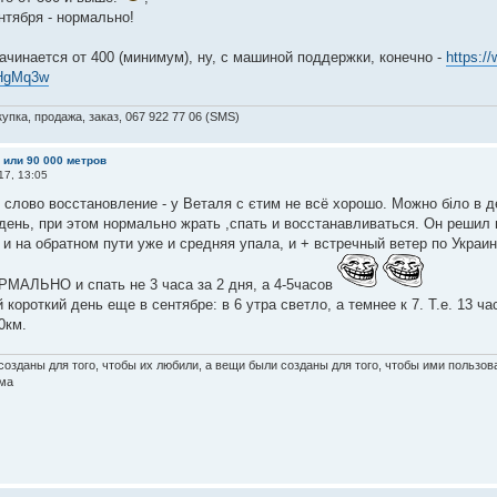
нтября - нормально!
чинается от 400 (минимум), ну, с машиной поддержки, конечно -
https:/
HgMq3w
упка, продажа, заказ, 067 922 77 06 (SMS)
м или 90 000 метров
17, 13:05
слово восстановление - у Веталя с єтим не всё хорошо. Можно біло в де
день, при этом нормально жрать ,спать и восстанавливаться. Он решил 
 и на обратном пути уже и средняя упала, и + встречный ветер по Украи
МАЛЬНО и спать не 3 часа за 2 дня, а 4-5часов
й короткий день еще в сентябре: в 6 утра светло, а темнее к 7. Т.е. 13 ча
0км.
озданы для того, чтобы их любили, а вещи были созданы для того, чтобы ими пользова
ма