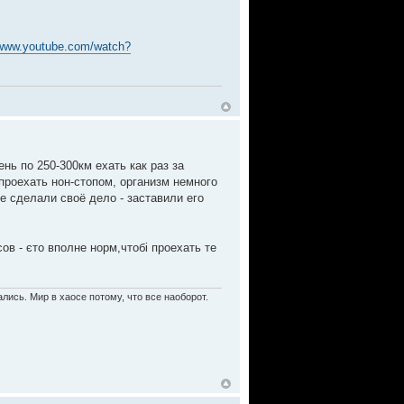
/www.youtube.com/watch?
нь по 250-300км ехать как раз за
проехать нон-стопом, организм немного
не сделали своё дело - заставили его
сов - єто вполне норм,чтобі проехать те
лись. Мир в хаосе потому, что все наоборот.