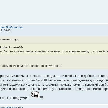
м или 90 000 метров
17, 08:00
inner писал(а):
ghost писал(а):
то был не совсем поход , если быть точным , то совсем не поход .... скорее бре
закрити очі на деякі нюанси, то то був похід.
роприятии не было ни чего от похода .... ни ночёвок , ни днёвок , ни пр
ми , каремата и того не было !!! Было жёсткое прохождение дистанции (
и температурных условиях , с редкими промежутками на короткий сон ( и
учае в кафешке , а в основном в супермаркете ... врядле это можно сра
и ещё не придумали
!!!
м или 90 000 метров