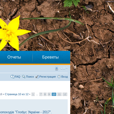
Отчеты
Бреветы
FAQ
Поиск
Регистрация
Вход
16 •
Страница
10
из
12
•
...
1
7
8
9
10
11
12
опоходів "Глобус України - 2017".