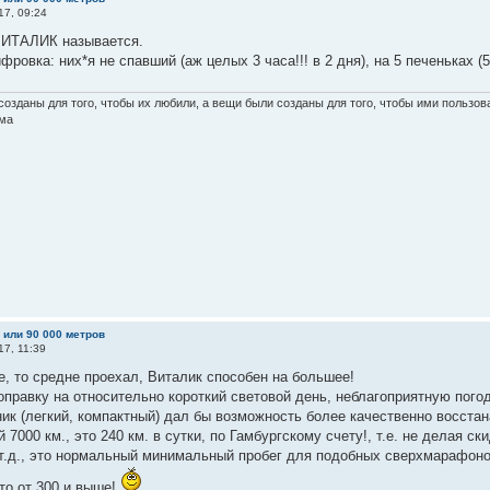
17, 09:24
ВИТАЛИК называется.
ровка: них*я не спавший (аж целых 3 часа!!! в 2 дня), на 5 печеньках (
озданы для того, чтобы их любили, а вещи были созданы для того, чтобы ими пользова
ма
м или 90 000 метров
17, 11:39
е, то средне проехал, Виталик способен на большее!
правку на относительно короткий световой день, неблагоприятную погод
ик (легкий, компактный) дал бы возможность более качественно восста
й 7000 км., это 240 км. в сутки, по Гамбургскому счету!, т.е. не делая ски
т.д., это нормальный минимальный пробег для подобных сверхмарафоно
то от 300 и выше!
,