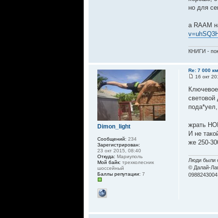
но для се
а RAAM на
v=uhSQ3
КНИГИ - пок
Re: 7 000 к
16 окт 20
Ключевое 
световой 
пода*уел,
жрать НОР
Dimon_light
И не тако
Сообщений:
234
же 250-30
Зарегистрирован:
23 окт 2015, 08:40
Откуда:
Мариуполь
Люди были с
Мой байк:
трехколесник
© Далай-Ла
шоссейный
Баллы репутации:
7
0988243004