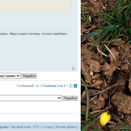
лись. Мир в хаосе потому, что все наоборот.
Сообщений: 11 •
Страница
2
из
2
•
1
2
орума
• Часовой пояс: UTC + 2 часа [ Летнее время ]