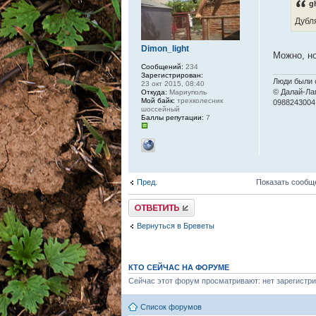
g
Дубл
Dimon_light
Можно, н
Сообщений:
234
Зарегистрирован:
Люди были с
23 окт 2015, 08:40
© Далай-Ла
Откуда:
Мариуполь
Мой байк:
трехколесник
0988243004
шоссейный
Баллы репутации:
7
Пред.
Показать сообщ
Ответить
Вернуться в Бреветы
КТО СЕЙЧАС НА ФОРУМЕ
Сейчас этот форум просматривают: нет зарегистри
Список форумов