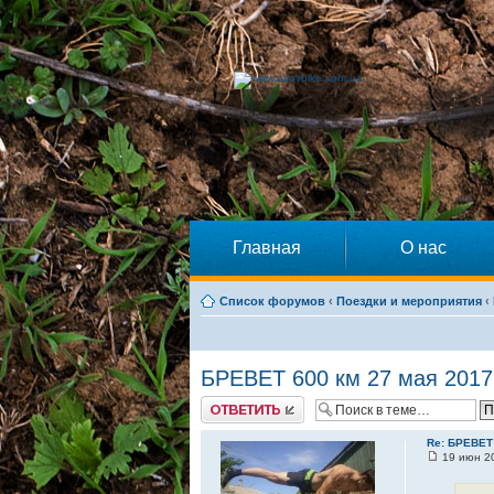
Главная
О нас
Список форумов
‹
Поездки и мероприятия
‹
БРЕВЕТ 600 км 27 мая 2017
Ответить
Re: БРЕВЕТ 
19 июн 20