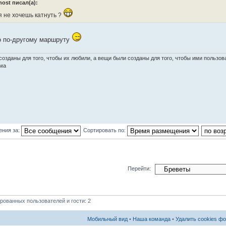
host писал(а):
я не хочешь катнуть ?
о по-другому маршруту
озданы для того, чтобы их любили, а вещи были созданы для того, чтобы ими пользова
ма
ения за:
Сортировать по:
Перейти:
рованных пользователей и гости: 2
Мобильный вид
•
Наша команда
•
Удалить cookies ф