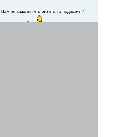
Вам не кажется что его кто-то подвозит!?
))))))))
---------- Добавлено через 58 минут 44 секунды -----------
--------------------------------------------
Кстати ооочень похоже что Виталик едет на
Тур де Франс! ))) Да и еще в зеленой майке!
)))
Оффтоп
Re: бревет 300, 11 июля
Winner
-
11 июл 2015, 19:38
UcrusPazzo писал(а)
herasim писал(а)
10-34!! Я - молчу!!