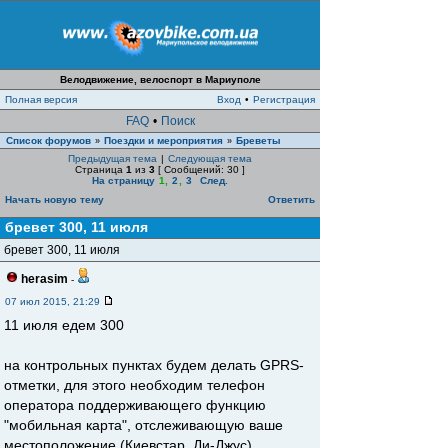
Велодвижение, велоспорт в Мариуполе
Полная версия
Вход
•
Регистрация
FAQ
•
Поиск
Список форумов
Поездки и мероприятия
Бреветы
»
»
Предыдущая тема
|
Следующая тема
Страница
1
из
3
[ Сообщений: 30 ]
На страницу
1
,
2
,
3
След.
Начать новую тему
Ответить
бревет 300, 11 июля
бревет 300, 11 июля
herasim
-
07 июл 2015, 21:29
11 июля едем 300
на контрольных пунктах будем делать GPRS-
отметки, для этого необходим телефон
оператора поддерживающего функцию
"мобильная карта", отслеживающую ваше
местоположение (Киевстар, Ди-Джус),