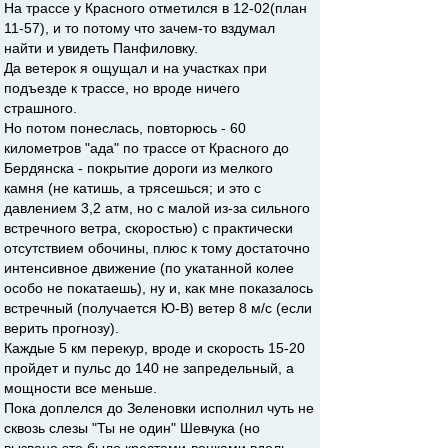
На трассе у Красного отметился в 12-02(план
11-57), и то потому что зачем-то вздумал
найти и увидеть Панфиловку.
Да ветерок я ощущал и на участках при
подъезде к трассе, но вроде ничего
страшного.
Но потом понеслась, повторюсь - 60
километров "ада" по трассе от Красного до
Бердянска - покрытие дороги из мелкого
камня (не катишь, а трясешься; и это с
давлением 3,2 атм, но с малой из-за сильного
встречного ветра, скоростью) с практически
отсутствием обочины, плюс к тому достаточно
интенсивное движение (по укатанной колее
особо не покатаешь), ну и, как мне показалось
встречный (получается Ю-В) ветер 8 м/с (если
верить прогнозу).
Каждые 5 км перекур, вроде и скорость 15-20
пройдет и пульс до 140 не запредельный, а
мощности все меньше.
Пока доплелся до Зеленовки исполнил чуть не
сквозь слезы "Ты не один" Шевчука (но