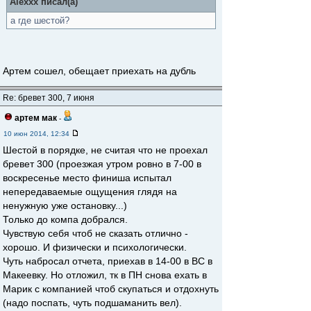
Alexxx писал(а)
а где шестой?
Артем сошел, обещает приехать на дубль
Re: бревет 300, 7 июня
артем мак
-
10 июн 2014, 12:34
Шестой в порядке, не считая что не проехал
бревет 300 (проезжая утром ровно в 7-00 в
воскресенье место финиша испытал
непередаваемые ощущения глядя на
ненужную уже остановку...)
Только до компа добрался.
Чувствую себя чтоб не сказать отлично -
хорошо. И физически и психологически.
Чуть набросал отчета, приехав в 14-00 в ВС в
Макеевку. Но отложил, тк в ПН снова ехать в
Марик с компанией чтоб скупаться и отдохнуть
(надо поспать, чуть подшаманить вел).