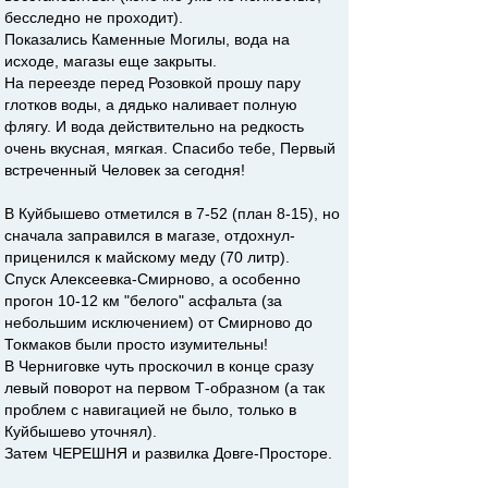
бесследно не проходит).
Показались Каменные Могилы, вода на
исходе, магазы еще закрыты.
На переезде перед Розовкой прошу пару
глотков воды, а дядько наливает полную
флягу. И вода действительно на редкость
очень вкусная, мягкая. Спасибо тебе, Первый
встреченный Человек за сегодня!
В Куйбышево отметился в 7-52 (план 8-15), но
сначала заправился в магазе, отдохнул-
приценился к майскому меду (70 литр).
Спуск Алексеевка-Смирново, а особенно
прогон 10-12 км "белого" асфальта (за
небольшим исключением) от Смирново до
Токмаков были просто изумительны!
В Черниговке чуть проскочил в конце сразу
левый поворот на первом Т-образном (а так
проблем с навигацией не было, только в
Куйбышево уточнял).
Затем ЧЕРЕШНЯ и развилка Довге-Просторе.