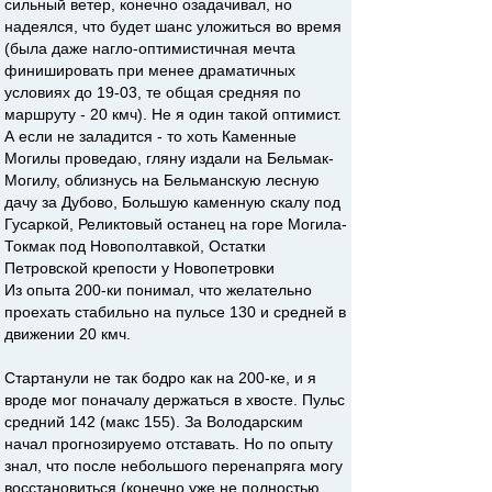
сильный ветер, конечно озадачивал, но
надеялся, что будет шанс уложиться во время
(была даже нагло-оптимистичная мечта
финишировать при менее драматичных
условиях до 19-03, те общая средняя по
маршруту - 20 кмч). Не я один такой оптимист.
А если не заладится - то хоть Каменные
Могилы проведаю, гляну издали на Бельмак-
Могилу, облизнусь на Бельманскую лесную
дачу за Дубово, Большую каменную скалу под
Гусаркой, Реликтовый останец на горе Могила-
Токмак под Новополтавкой, Остатки
Петровской крепости у Новопетровки
Из опыта 200-ки понимал, что желательно
проехать стабильно на пульсе 130 и средней в
движении 20 кмч.
Стартанули не так бодро как на 200-ке, и я
вроде мог поначалу держаться в хвосте. Пульс
средний 142 (макс 155). За Володарским
начал прогнозируемо отставать. Но по опыту
знал, что после небольшого перенапряга могу
восстановиться (конечно уже не полностью,