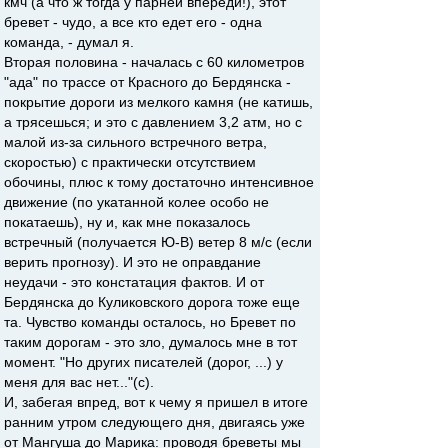
кмч (а что ж тогда у парней впереди!), этот
бревет - чудо, а все кто едет его - одна
команда, - думал я.
Вторая половина - началась с 60 километров
"ада" по трассе от Красного до Бердянска -
покрытие дороги из мелкого камня (не катишь,
а трясешься; и это с давлением 3,2 атм, но с
малой из-за сильного встречного ветра,
скоростью) с практически отсутствием
обочины, плюс к тому достаточно интенсивное
движение (по укатанной колее особо не
покатаешь), ну и, как мне показалось
встречный (получается Ю-В) ветер 8 м/с (если
верить прогнозу). И это не оправдание
неудачи - это констатация фактов. И от
Бердянска до Куликовского дорога тоже еще
та. Чувство команды осталось, но Бревет по
таким дорогам - это зло, думалось мне в тот
момент. "Но других писателей (дорог, ...) у
меня для вас нет..."(с).
И, забегая впред, вот к чему я пришел в итоге
ранним утром следующего дня, двигаясь уже
от Мангуша до Марика: проводя бреветы мы