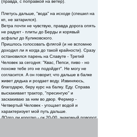
(правда, с поправкой на ветер).
Плетусь дальше, "вода" на исходе (спешил на
кп, не затарился).
Ветра почти не чувствую, правда дорога опять
не радует - плиты до Берды и корявый
асфальт до Куликовского.
Пришлось голосовать флягой (и не вспомню
доходил ли я когда до такой крайности). Сразу
остановился парень на Славуте - Третий
Человек за сегодня: "Квас, Пепси, пиво - но
похоже тебе это не подойдет". Не могу не
согласится. А он говорит, что дальше в балке
живет дядька и роздает воду. Извиняюсь,
благодарю, беру курс на балку. Еду. Справа
выскакивает трактор, "пресингую" и
заскакиваю за ним во двор. Фермер -
Четвертый Человек - угощает водой и
характеризует мой путь дальше.
ДОлго ли коротко - ок 20-00, знакомый поворот
на Бабах-Тараму, только въезжал я в прошлом
году от Урзуфа и ок 23-00.
Только тут я отчетливо первый раз услышал