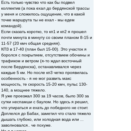
Есть только чувство что как бы подвел
коллектив (а пока ехал до бердянской трассы
у меня и сложилось ощущение, что в какой
точке маршрута ты не ехал - мы едем
командой).
Если сказать коротко, то кп1 и кп2 я прошел
почти минута в минуту со своим планом 8-15 и
11-57 (20 кмч общая средняя).
КП3 в 17-40 (план был 15-00). Это участок я
боролся с покрытием, отсутствием обочины и
трафиком и ветром (я-то ждал восточный
после Бердянска), останавливался через
каждые 5 км. Но после кп3 четко проявилась
особенность - я не мог развить макс
мощность, те скорость 15-20 кмч, пульс 130-
140, а мощнее тяжело.
Я уже проезжал 300 за 19 часов, было 300 за
сутки неспамши с баулом. Но здесь я решил,
что упираться и ехать до победного не стоит.
Доплелся до Бабах, заметил что стало тяжело
дышать глубоко, или холодная вода или ...
заволновался.. че похуже.