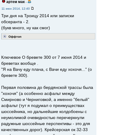
артем мак
-
11 июн 2014, 12:40
Три дня на Троицу 2014 или записки
обсеранта - 2.
(букв много, ну как смог)
Оффтоп
Ключевое О бревете 300 от 7 июня 2014 и
бреветах вообще .
"Я на Вачу еду плача, с Вачи еду хохочя..." (о
бревете 300).
Первая половина до бердянской трассы была
"хохочя" (а особенно асфальт между
Смирново и Черниговкой, а именно "белый"
асфальт (тут я подумал о преимуществах
шоссейника, но дальнейшие колдобоены с
неумолимой очевидностью перечеркнули
радужные шоссейные перспективы - это для
качественных дорог). Крейсерская ок 32-33