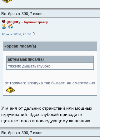
Re: бревет 300, 7 июня
gregory
-
Администратор
10 июн 2014, 23:36
корсак писал(а)
артем мак писал(а)
тяжело дышать глубоко
от горячего воздуха так бывает, не смертельно
У м еня от дальних странствий или мощных
вкручиваний. Вдох глубокий приводит к
щекотке горла и последующему кашлянию.
Re: бревет 300, 7 июня