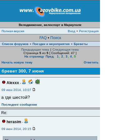
Велодвижение, велоспорт в Мариуполе
Полная версия
Вход
•
Регистрация
FAQ
•
Поиск
Список форумов
Поездки и мероприятия
Бреветы
»
»
Предыдущая тема
|
Следующая тема
Страница
5
из
5
[ Сообщений: 47 ]
На страницу
Пред.
1
,
2
,
3
,
4
,
5
Начать новую тему
Ответить
бревет 300, 7 июня
Alexxx
-
09 июн 2014, 10:07
а где шестой?
Последнее сообщение
Re:
herasim
-
09 июн 2014, 20:15