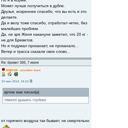
Но я в норме.
Может лучше получиться в дубле.
Друзья, искреннее спасибо, что вы есть и это
делаете.
Да и велу тоже спасибо, отработал четко, без
малейших проблем.
Да, не зря Женя накануне заметил, что 20 кг -
не для Бреветов.
Но я подумал проканает, не проканало...
Ветер и трасса сказали свое слово...
Re: бревет 300, 7 июня
корсак
-
azovbike team
10 июн 2014, 16:10
артем мак писал(а)
тяжело дышать глубоко
от горячего воздуха так бывает, не смертельно