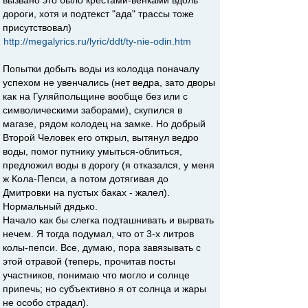
вызвано это было крестами-венками вдоль
дороги, хотя и подтекст "ада" трассы тоже
присутствовал)
http://megalyrics.ru/lyric/ddt/ty-nie-odin.htm
Попытки добыть воды из колодца поначалу
успехом не увенчались (нет ведра, зато дворы
как на Гуляйпольщине вообще без или с
символическими заборами), скупился в
магазе, рядом колодец на замке. Но добрый
Второй Человек его открыл, вытянул ведро
воды, помог путнику умыться-облиться,
предложил воды в дорогу (я отказался, у меня
ж Кола-Пепси, а потом дотягивая до
Дмитровки на пустых баках - жалел).
Нормальный дядько.
Начало как бы слегка подташнивать и вырвать
нечем. Я тогда подумал, что от 3-х литров
колы-пепси. Все, думаю, пора завязывать с
этой отравой (теперь, прочитав посты
участников, понимаю что могло и солнце
припечь; но субъективно я от солнца и жары
не особо страдал).