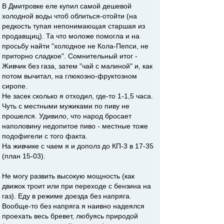
В Дмитровке еле купил самой дешевой
холодной воды чтоб облиться-отойти (на
редкость тупая непонимающая старшая из
продавщиц). Та что моложе помогла и на
просьбу найти "холодное не Кола-Пепси, не
приторно сладкое". Сомнительный итог -
Живчик без газа, затем "чай с малиной" и, как
потом вычитал, на глюкозно-фруктозном
сиропе.
Не засек сколько я отходил, где-то 1-1,5 часа.
Чуть с местными мужиками по пиву не
прошелся. Удивило, что народ бросает
наполовину недопитое пиво - местные тоже
подофигели с того факта.
На живчике с чаем я и дополз до КП-3 в 17-35
(план 15-03).
Не могу развить высокую мощность (как
движок троит или при переходе с бензина на
газ). Еду в режиме доезда без напряга.
Вообще-то без напряга я наивно надеялся
проехать весь бревет, любуясь природой