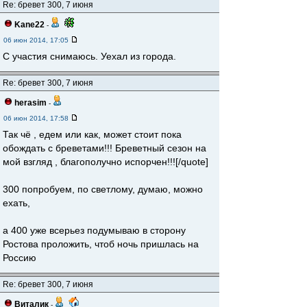
Re: бревет 300, 7 июня
Kane22
-
06 июн 2014, 17:05
С участия снимаюсь. Уехал из города.
Re: бревет 300, 7 июня
herasim
-
06 июн 2014, 17:58
Так чё , едем или как, может стоит пока
обождать с бреветами!!! Бреветный сезон на
мой взгляд , благополучно испорчен!!![/quote]
300 попробуем, по светлому, думаю, можно
ехать,
а 400 уже всерьез подумываю в сторону
Ростова проложить, чтоб ночь пришлась на
Россию
Re: бревет 300, 7 июня
Виталик
-