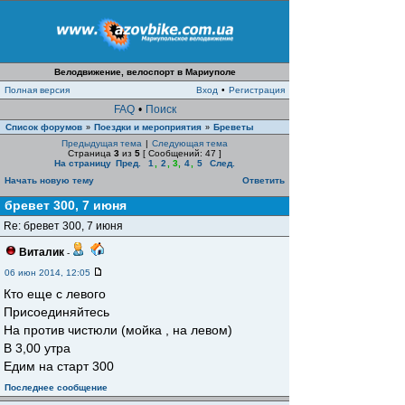
Велодвижение, велоспорт в Мариуполе
Полная версия
Вход
•
Регистрация
FAQ
•
Поиск
Список форумов
Поездки и мероприятия
Бреветы
»
»
Предыдущая тема
|
Следующая тема
Страница
3
из
5
[ Сообщений: 47 ]
На страницу
Пред.
1
,
2
,
3
,
4
,
5
След.
Начать новую тему
Ответить
бревет 300, 7 июня
Re: бревет 300, 7 июня
Виталик
-
06 июн 2014, 12:05
Кто еще с левого
Присоединяйтесь
На против чистюли (мойка , на левом)
В 3,00 утра
Едим на старт 300
Последнее сообщение