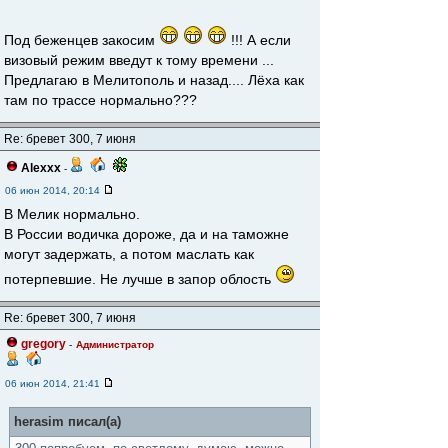
Под беженцев закосим
!!! А если
визовый режим введут к тому времени ...
Предлагаю в Мелитополь и назад.... Лёха как
там по трассе нормально???
Re: бревет 300, 7 июня
Alexxx
-
06 июн 2014, 20:14
В Мелик нормально.
В России водичка дороже, да и на таможне
могут задержать, а потом маслать как
потерпевшие. Не лучше в запор облость
Re: бревет 300, 7 июня
gregory
-
Администратор
06 июн 2014, 21:41
herasim писал(а)