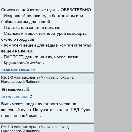
Список вещей которые нужны ОБЯЗАТЕЛЬНО:
- Исправный велосипед с багажником или
байкпакингом для вещей
- Палатка или место в палатке
- Спальный мешок температурой комфорта
около 5 градусов
- Комплект вещей для езды и комплект тёплых
вещей на вечер.
- ПАСПОРТ, деньги на еду, насос, латки,
- Кружк/ложк/миск/нож
Последнее сообщение
Re: 1-3 мая(выходные) Мини велопоход на
Николаевский Лабирин
OsmRider
-
20 апр 2020, 08:23
Быть может, подъеду второго числа на
конечный пункт. Получается только ПВД: буду
после ночной смены.
Re: 1-3 мая(выходные) Мини велопоход на
Николаевский Лабирин