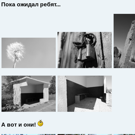
Пока ожидал ребят...
А вот и они!