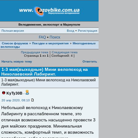
Велодвижение, велоспорт в Мариуполе
Полная версия
Вход
•
Регистрация
FAQ
•
Поиск
Список форумов
Поездки и мероприятия
Многодневные
»
»
велопоходы
Предыдущая тема
|
Следующая тема
Страница
1
из
1
[ Сообщений: 4 ]
Начать новую тему
Ответить
1-3 мая(выходные) Мини велопоход на
Николаевский Лабиринт.
1-3 мая(выходные) Мини велопоход на Николаевский
Лабиринт.
KyTy30B
-
20 апр 2020, 08:10
Небольшой велопоход к Николаевскому
Лабиринту в расслабленном темпе, это
отличная возможность насыщенно провести 3
дня майских праздников. Минимальная
сложность, комфортный темп, и возможность