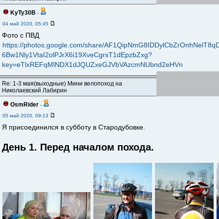
KyTy30B
-
04 май 2020, 05:45
Фото с ПВД
https://photos.google.com/share/AF1QipNmG8IDDylCbZrOnhNelT8q
6Bw1Nly1VtaI2olPJrX6i19XveCgrsT1dEpzbZxg?
key=eTlxREFqMlNDX1dJQUZxeGJVbVAzcmNUbnd2eHVn
Re: 1-3 мая(выходные) Мини велопоход на
Николаевский Лабирин
OsmRider
-
05 май 2020, 09:13
Я присоединился в субботу в Стародубовке.
День 1. Перед началом похода.