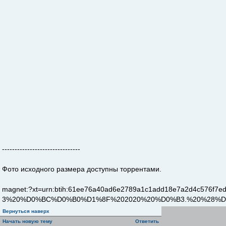
-------------------------------
Фото исходного размера доступны торрентами.
magnet:?xt=urn:btih:61ee76a40ad6e2789a1c1add18e7a2d
3%20%D0%BC%D0%B0%D1%8F%202020%20%D0%B3.%20%28%
Вернуться наверх
Начать новую тему
Ответить