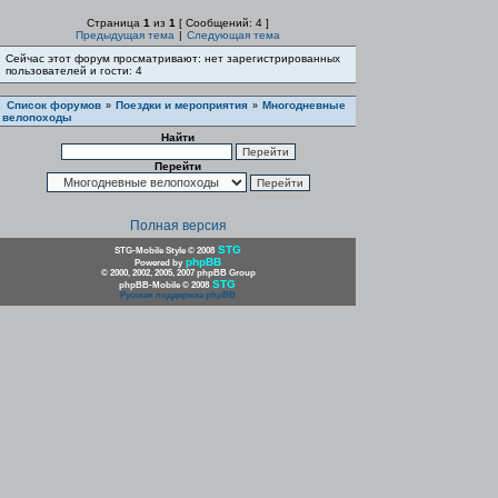
Страница
1
из
1
[ Сообщений: 4 ]
Предыдущая тема
|
Следующая тема
Сейчас этот форум просматривают: нет зарегистрированных
пользователей и гости: 4
Список форумов
Поездки и мероприятия
Многодневные
»
»
велопоходы
Найти
Перейти
Полная версия
STG
STG-Mobile Style © 2008
phpBB
Powered by
© 2000, 2002, 2005, 2007 phpBB Group
STG
phpBB-Mobile © 2008
Русская поддержка phpBB