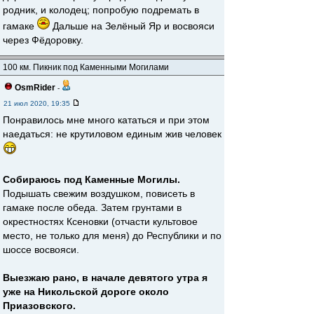
родник, и колодец; попробую подремать в
гамаке
Дальше на Зелёный Яр и восвояси
через Фёдоровку.
100 км. Пикник под Каменными Могилами
OsmRider
-
21 июл 2020, 19:35
Понравилось мне много кататься и при этом
наедаться: не крутиловом единым жив человек
Собираюсь под Каменные Могилы.
Подышать свежим воздушком, повисеть в
гамаке после обеда. Затем грунтами в
окрестностях Ксеновки (отчасти культовое
место, не только для меня) до Республики и по
шоссе восвояси.
Выезжаю рано, в начале девятого утра я
уже на Никольской дороге около
Приазовского.