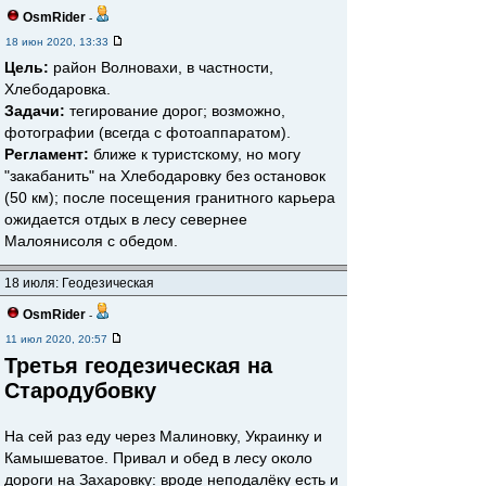
OsmRider
-
18 июн 2020, 13:33
Цель:
район Волновахи, в частности,
Хлебодаровка.
Задачи:
тегирование дорог; возможно,
фотографии (всегда с фотоаппаратом).
Регламент:
ближе к туристскому, но могу
"закабанить" на Хлебодаровку без остановок
(50 км); после посещения гранитного карьера
ожидается отдых в лесу севернее
Малоянисоля с обедом.
18 июля: Геодезическая
OsmRider
-
11 июл 2020, 20:57
Третья геодезическая на
Стародубовку
На сей раз еду через Малиновку, Украинку и
Камышеватое. Привал и обед в лесу около
дороги на Захаровку: вроде неподалёку есть и