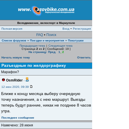
Велодвижение, велоспорт в Мариуполе
Полная версия
Вход
•
Регистрация
FAQ
•
Поиск
Список форумов
Поездки и мероприятия
Покатушки
»
»
Предыдущая тема
|
Следующая тема
Страница
2
из
2
[ Сообщений: 19 ]
На страницу
Пред.
1
,
2
Начать новую тему
Ответить
Разъездные по желдорграфику
Марафон?
OsmRider
-
12 июн 2020, 09:39
Ближе к концу месяца выберу очередную
точку назначения, а с нею маршрут. Выезды
теперь будут ранние, никак не позднее 8 часов
утра.
Последнее сообщение
Намечено: 28 июня