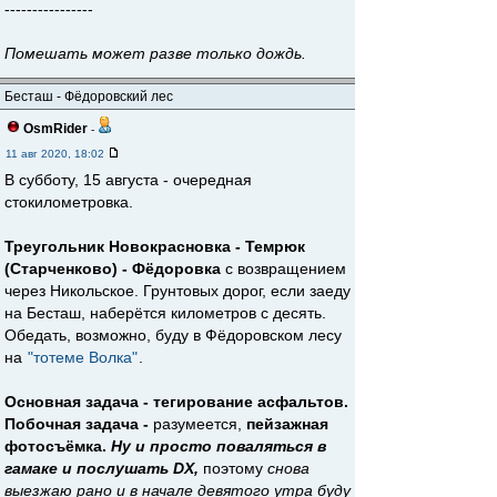
----------------
Помешать может разве только дождь.
Бесташ - Фёдоровский лес
OsmRider
-
11 авг 2020, 18:02
В субботу, 15 августа - очередная
стокилометровка.
Треугольник Новокрасновка - Темрюк
(Старченково) - Фёдоровка
с возвращением
через Никольское. Грунтовых дорог, если заеду
на Бесташ, наберётся километров с десять.
Обедать, возможно, буду в Фёдоровском лесу
на
"тотеме Волка"
.
Основная задача - тегирование асфальтов.
Побочная задача -
разумеется,
пейзажная
фотосъёмка.
Ну и просто поваляться в
гамаке и послушать DX,
поэтому
снова
выезжаю рано и в начале девятого утра буду