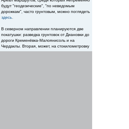
Ареал маршрутов, среди которых непременно
будут "геодезические", "по неведомым
дорожкам", часто грунтовым, можно поглядеть
здесь
.
В северном направлении планируются две
покатушки: разведка грунтовок от Диановки до
дороги Кременёвка-Малоянисоль и на
Чердаклы. Вторая, может, на стокилометровку
и не вытянет, зато глины под высоковольтными
проводами будет вдоволь
Фотографий,
надеюсь, тоже. В других направлениях пока не
решил.
Re: Разъездные по желдорграфику
SanSay
-
azovbike team
11 фев 2021, 05:48
На те ссылку на чат, на всякий случай, чтобы