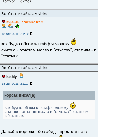
Re: Статьи сайта azovbike
корсак
-
azovbike team
18 авг 2011, 21:10
как будто обломал кайф человеку
...
считаю - отчётам место в "отчётах", статьям - в
"статьях"
Re: Статьи сайта azovbike
leshiy
-
18 авг 2011, 21:13
корсак писал(а)
как будто обломал кайф человеку
...
считаю - отчётам место в "отчётах", статьям -
в "статьях"
Да всё в порядке, без обид - просто я не в