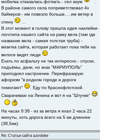
мобилка отказалась фоткать - сел акум
.
В районе самого села поприветствовал 4х
байкеров - им повезло больше.....им ветер в
спину
...
В этот момент в голову пришла идея наклейки-
логотипа нашего сайта на раму вела (там где
название вела - самая толстая труба) -
визитка сайта, которая работает пока тебя на
велосе видят люди
Ехать по асфальту не так интересно - спуски,
подъёмы, дачи, но знак "МАРИУПОЛЬ"
приподнял настроение. Перефразирую
афоризм "в родном городе и дороги
помогают"
. Еду по Краснофлотской.
Сварачиваю на Ленина и вот я на "Штучке"
.
На часах 9:38 - из за ветра я ехал 2 часа 22
минуты, хоть дорога всего на 5 км длиннее
(38,5км).
Re: Статьи сайта azovbike