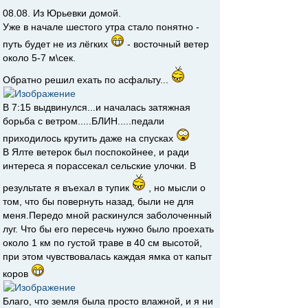
08.08. Из Юрьевки домой.
Уже в начале шестого утра стало понятно -
путь будет не из лёгких
- восточный ветер
около 5-7 м\сек.
Обратно решил ехать по асфальту...
В 7:15 выдвинулся...и началась затяжная
борьба с ветром.....БЛИН.....педали
приходилось крутить даже на спусках
В Ялте ветерок был поспокойнее, и ради
интереса я порассекал сельские улочки. В
результате я въехал в тупик
, но мысли о
том, что бы повернуть назад, были не для
меня.Передо мной раскинулся заболоченный
луг. Что бы его пересечь нужно было проехать
около 1 км по густой траве в 40 см высотой,
при этом чувствовалась каждая ямка от капыт
коров
Благо, что земля была просто влажной, и я ни