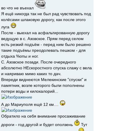
во что не въехал
Я ещё никогда так не был рад чувствовать под
колёсами шлаковую дорогу, как после этого
луга
После - выехал на асфальтированную дорогу
ведущую в с. Азовское. Прям перед селом
есть резкий подъём - перед ним было решено
такие подъёмы преодолевать пешком - для
отдыха %опы и ног.
С. Азовское позади. После очередного
абсолютно НЕскоростного спуска слажу с вела
и наяриваю мимо каких то дач.
Впереди виднеются Мелекинские "спуски" и
памятник, возле которого были пополнены
потери воды и килокалорий...
А до Мариуполя ещё 12 км....
Обратило на себя внимание просаживание
дороги - год другой и будет оползень
Тут