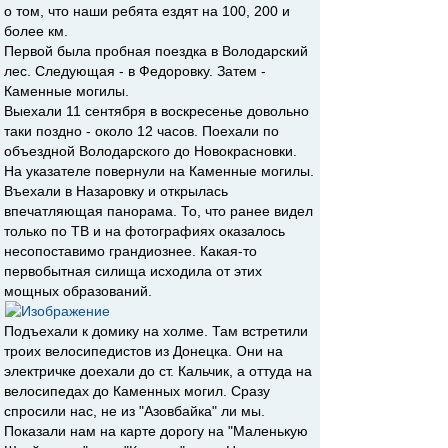
о том, что наши ребята ездят на 100, 200 и
более км.
Первой была пробная поездка в Володарский
лес. Следующая - в Федоровку. Затем -
Каменные могилы.
Выехали 11 сентября в воскресенье довольно
таки поздно - около 12 часов. Поехали по
объездной Володарского до Новокрасновки.
На указателе повернули на Каменные могилы.
Въехали в Назаровку и открылась
впечатляющая панорама. То, что ранее видел
только по ТВ и на фотографиях оказалось
несопоставимо грандиознее. Какая-то
первобытная силища исходила от этих
мощных образований.
Подъехали к домику на холме. Там встретили
троих велосипедистов из Донецка. Они на
электричке доехали до ст. Кальчик, а оттуда на
велосипедах до Каменных могил. Сразу
спросили нас, не из "Азовбайка" ли мы.
Показали нам на карте дорогу на "Маленькую