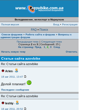
Велодвижение, велоспорт в Мариуполе
Полная версия
Вход
•
Регистрация
FAQ
•
Поиск
Список форумов
Работа сайта и форума
Вопросы к
»
»
администрации форума
Предыдущая тема
|
Следующая тема
Страница
2
из
3
[ Сообщений: 25 ]
На страницу
Пред.
1
,
2
,
3
След.
Начать новую тему
Ответить
Статьи сайта azovbike
Re: Статьи сайта azovbike
Aries
-
18 авг 2011, 13:47
Долой плагиат!
Последнее сообщение
Re: Статьи сайта azovbike
leshiy
-
18 авг 2011, 20:52