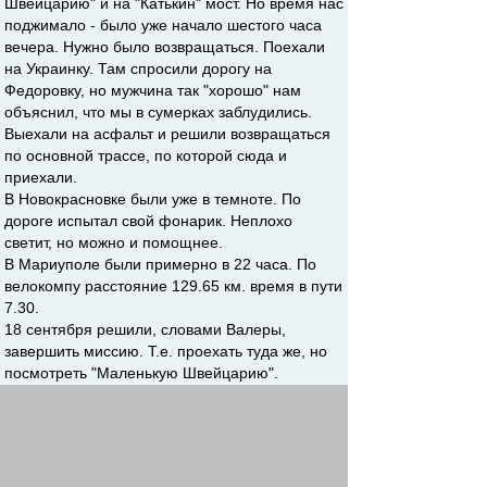
Швейцарию" и на "Катькин" мост. Но время нас
поджимало - было уже начало шестого часа
вечера. Нужно было возвращаться. Поехали
на Украинку. Там спросили дорогу на
Федоровку, но мужчина так "хорошо" нам
объяснил, что мы в сумерках заблудились.
Выехали на асфальт и решили возвращаться
по основной трассе, по которой сюда и
приехали.
В Новокрасновке были уже в темноте. По
дороге испытал свой фонарик. Неплохо
светит, но можно и помощнее.
В Мариуполе были примерно в 22 часа. По
велокомпу расстояние 129.65 км. время в пути
7.30.
18 сентября решили, словами Валеры,
завершить миссию. Т.е. проехать туда же, но
посмотреть "Маленькую Швейцарию".
Выехали в 7.45 от заправки ТНК на выезде из
Мариуполя. Малиновка. Боевое. В Боевом
хотелось посмотреть на храм. Меня он, честно
говоря, несколько разочаровал. Сказал
Валере, что если абстрагироваться от золотых