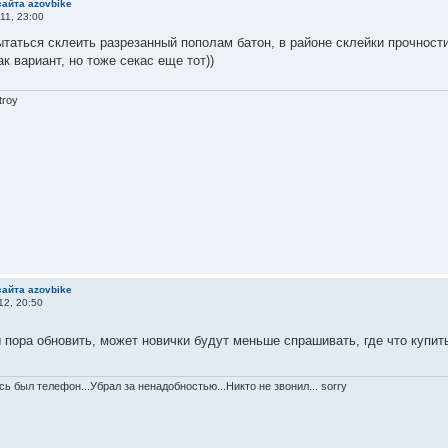
сайта azovbike
11, 23:00
ытаться склеить разрезанный пополам батон, в районе склейки прочност
ак вариант, но тоже секас еще тот))
troy
сайта azovbike
12, 20:50
 пора обновить, может новички будут меньше спрашивать, где что купить
ь был телефон...Убрал за ненадобностью...Никто не звонил... sorry