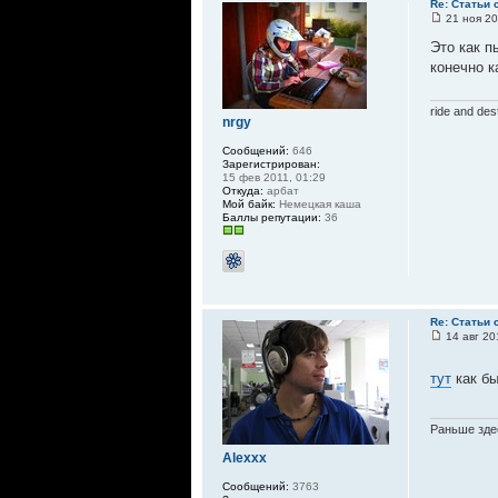
Re: Статьи 
21 ноя 20
Это как п
конечно к
ride and des
nrgy
Сообщений:
646
Зарегистрирован:
15 фев 2011, 01:29
Откуда:
арбат
Мой байк:
Немецкая каша
Баллы репутации:
36
Re: Статьи 
14 авг 20
тут
как бы
Раньше здес
Alexxx
Сообщений:
3763