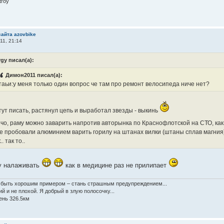
troy
сайта azovbike
11, 21:14
rgy писал(а):
Димон2011 писал(а):
таьи:у меня только один вопрос че там про ремонт велосипеда ниче нет?
 тут писать, растянул цепь и выработал звезды - выкинь
 чо, раму можно заварить напротив авторынка по Краснофлотской на СТО, как
же пробовали алюминием варить горилу на штанах вилки (штаны сплав магния)
. так то..
у налаживать
как в медицине раз не прилипает
быть хорошим примером – стань страшным предупреждением...
й и не плохой. Я добрый в злую полосочку...
ень 326.5км