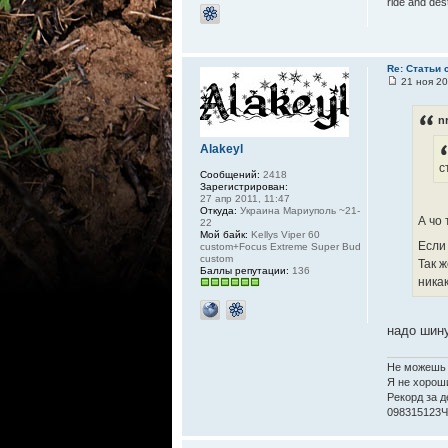
ride and des
Re: Статьи 
21 ноя 20
n
Alakeyl
с
Сообщений:
2418
Зарегистрирован:
27 апр 2011, 11:47
Откуда:
Украина Мариуполь ~21-
А чо
22
Мой байк:
Kellys Viper 60
Если
custom+Focus Extreme Super Bud
custom
Так 
Баллы репутации:
136
никак.
надо шин
Не можешь 
Я не хороши
Рекорд за д
098315123Ч