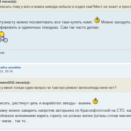
d писал(а):
 писать тому у кого и компа никогда небыло и ездил сам?Мест не знает и прос
тузиасту можно посоветовать все таки купить комп.
Можно заходить 
фировать в одиночных поездках. Сам так часто делаю.
олк
сайта azovbike
11, 20:16
имон2011 писал(а):
и:у меня только один вопрос че там про ремонт велосипеда ниче нет?
писать, растянул цепь и выработал звезды - выкинь
раму можно заварить напротив авторынка по Краснофлотской на СТО, ка
обовали алюминием варить горилу на штанах вилки (штаны сплав магния
никак.. так то..