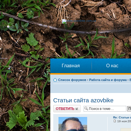
Главная
О нас
Список форумов
‹
Работа сайта и форума
‹
Статьи сайта azovbike
Ответить
Re: Статьи 
19 ноя 20