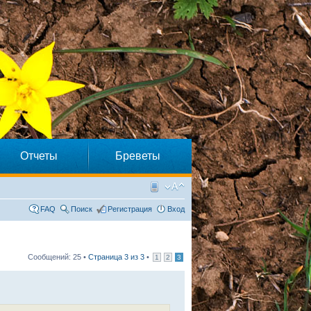
Отчеты
Бреветы
FAQ
Поиск
Регистрация
Вход
Сообщений: 25 •
Страница
3
из
3
•
1
2
3