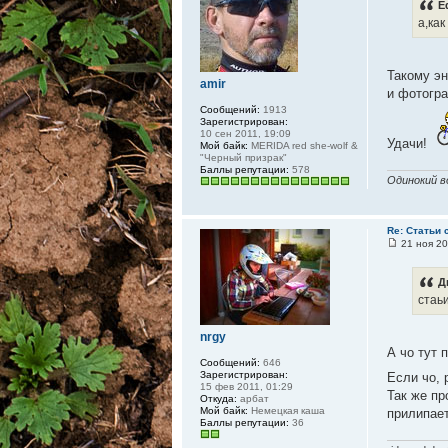
E
а,как
Такому эн
amir
и фотогра
Сообщений:
1913
Зарегистрирован:
10 сен 2011, 19:09
Удачи!
Мой байк:
MERIDA red she-wolf &
"Черный призрак"
Баллы репутации:
578
Одинокий в
Re: Статьи 
21 ноя 20
Д
стаь
nrgy
А чо тут 
Сообщений:
646
Зарегистрирован:
Если чо, 
15 фев 2011, 01:29
Так же пр
Откуда:
арбат
Мой байк:
Немецкая каша
прилипает 
Баллы репутации:
36