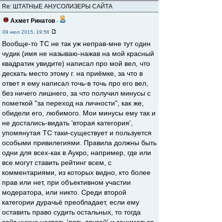
Re: ШТАТНЫЕ АНУСОЛИЗЕРЫ САЙТА
Ахмет Ринатов
-
09 июл 2015, 19:56
Вообще-то ТС не так уж неправ-мне тут один
чудик (имя не называю-нажав на мой красный
квадратик увидите) написал про мой вел, что
дескать место этому г. на приёмке, за что в
ответ я ему написал точь-в точь про его вел,
без ничего лишнего, за что получил минусы с
пометкой "за переход на личности", как же,
обидели его, любимого. Мои минусы ему так и
не достались-видать 'вторая категория',
упомянутая ТС таки-существует и пользуется
особыми привилегиями. Правила должны быть
одни для всех-как в Аукро, например, где или
все могут ставить рейтинг всем, с
комментариями, из которых видно, кто более
прав или нет, при объективном участии
модератора, или никто. Среди второй
категории дурачьё преобладает, если ему
оставить право судить остальных, то тогда