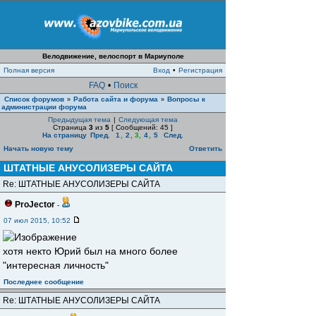
Велодвижение, велоспорт в Мариуполе
Полная версия
Вход
•
Регистрация
FAQ
•
Поиск
Список форумов
Работа сайта и форума
Вопросы к
»
»
администрации форума
Предыдущая тема
|
Следующая тема
Страница
3
из
5
[ Сообщений: 45 ]
На страницу
Пред.
1
,
2
,
3
,
4
,
5
След.
Начать новую тему
Ответить
ШТАТНЫЕ АНУСОЛИЗЕРЫ САЙТА
Re: ШТАТНЫЕ АНУСОЛИЗЕРЫ САЙТА
ProJector
-
07 июл 2015, 10:52
хотя некто Юрий был на много более
"интересная личность"
Последнее сообщение
Re: ШТАТНЫЕ АНУСОЛИЗЕРЫ САЙТА