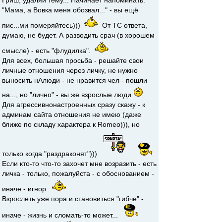
Гриш, удаляй тему... Начинает напоминать:
"Мама, а Вовка меня обозвал..." - вы ещё
пис...ми померяйтесь)))
От ТС ответа,
думаю, не будет. А разводить срач (в хорошем
смысле) - есть "флудилка".
Для всех, большая просьба - решайте свои
личные отношения через личку, не нужно
выносить нАлюди - не нравится чел - пошли
на..., но "лично" - вы же взрослые люди
Для агрессивнонастроенных сразу скажу - к
админам сайта отношения не имею (даже
ближе по складу характера к Romeo))), но
только когда "раздраконят")))
Если кто-то что-то захочет мне возразить - есть
личка - только, пожалуйста - с обоснованием -
иначе - игнор.
Взрослеть уже пора и становиться "гибче" -
иначе - жизнь и сломать-то может...