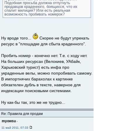
Подобная просьба должна отпугнуть
продавцов краденного, боящихся, что их
спалит милиция? Или есть реальная
возможность пробивать номерок?
Ну вроде того...
Скорее не будут упрекать
ресурс в "площадке для сбыта краденного".
Пробить номер - конечно нет. Т.е. с ходу нет.
На больших ресурсах (Велокиев, УАбайк,
Харьковский турист) есть инфа про
украденные велы, можно попробивать самому.
В импортнячих барахолах к картинке
обязателен дубль в тексте, наверное для
индексации поисковыми системами.
Ну как-бы так, это же не трудно...
Re: Правила для продам
myowsu
-
11 май 2011, 07:33