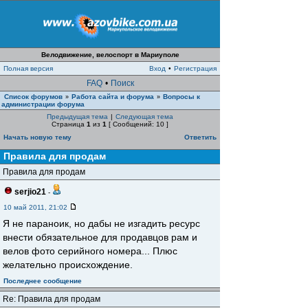
Велодвижение, велоспорт в Мариуполе
Полная версия
Вход
•
Регистрация
FAQ
•
Поиск
Список форумов
Работа сайта и форума
Вопросы к
»
»
администрации форума
Предыдущая тема
|
Следующая тема
Страница
1
из
1
[ Сообщений: 10 ]
Начать новую тему
Ответить
Правила для продам
Правила для продам
serjio21
-
10 май 2011, 21:02
Я не параноик, но дабы не изгадить ресурс
внести обязательное для продавцов рам и
велов фото серийного номера... Плюс
желательно происхождение.
Последнее сообщение
Re: Правила для продам