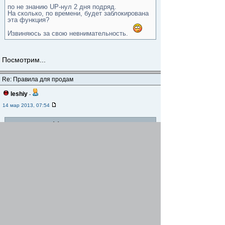
по не знанию UP-нул 2 дня подряд.
На сколько, по времени, будет заблокирована
эта функция?
Извиняюсь за свою невнимательность.
Посмотрим...
Re: Правила для продам
leshiy
-
14 мар 2013, 07:54
gregory писал(а)
leshiy писал(а)
Не могу править свой первый пост в "продам"
...это наверно, из за того что.....
gregory писал(а)
В настройках форума стоит значение:
Задержка поднятия темы - 2 дня
по не знанию UP-нул 2 дня подряд.
На сколько, по времени, будет заблокирована
эта функция?