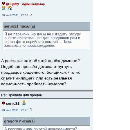
gregory
-
Администратор
10 май 2011, 22:32
serjio21 писал(а)
Я не параноик, но дабы не изгадить ресурс
внести обязательное для продавцов рам и
велов фото серийного номера... Плюс
желательно происхождение.
А расскажи нам об этой необходимости?
Подобная просьба должна отпугнуть
продавцов краденного, боящихся, что их
спалит милиция? Или есть реальная
возможность пробивать номерок?
Re: Правила для продам
serjio21
-
10 май 2011, 22:46
gregory писал(а)
А расскажи нам об этой необходимости?