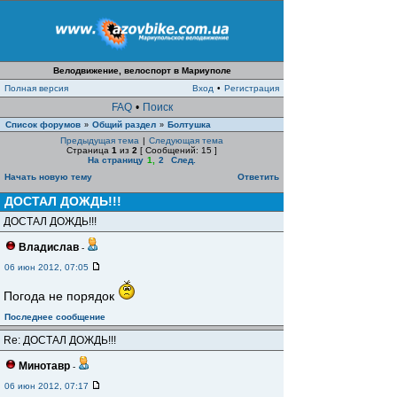
Велодвижение, велоспорт в Мариуполе
Полная версия
Вход
•
Регистрация
FAQ
•
Поиск
Список форумов
Общий раздел
Болтушка
»
»
Предыдущая тема
|
Следующая тема
Страница
1
из
2
[ Сообщений: 15 ]
На страницу
1
,
2
След.
Начать новую тему
Ответить
ДОСТАЛ ДОЖДЬ!!!
ДОСТАЛ ДОЖДЬ!!!
Владислав
-
06 июн 2012, 07:05
Погода не порядок
Последнее сообщение
Re: ДОСТАЛ ДОЖДЬ!!!
Минотавр
-
06 июн 2012, 07:17