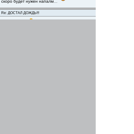
скоро будет нужен напалм...
Re: ДОСТАЛ ДОЖДЬ!!!
Владислав
-
06 июн 2012, 20:43
Alexxx писал(а)
и на насмешки людей
Людей-пешеходов
Оффтоп
Re: ДОСТАЛ ДОЖДЬ!!!
Alexxx
-
06 июн 2012, 20:56
Оффтоп