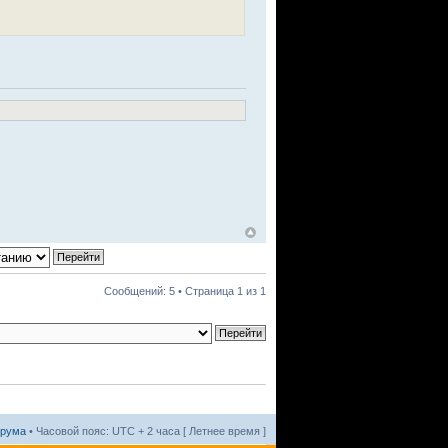
Сообщений: 5 • Страница
1
из
1
орума
• Часовой пояс: UTC + 2 часа [ Летнее время ]