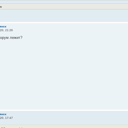
п
янск
20, 21:26
орум лежит?
янск
20, 17:47