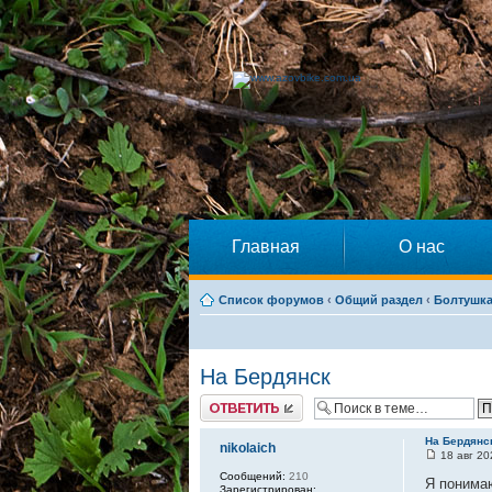
Главная
О нас
Список форумов
‹
Общий раздел
‹
Болтушк
На Бердянск
Ответить
На Бердянс
nikolaich
18 авг 20
Сообщений:
210
Я понима
Зарегистрирован: