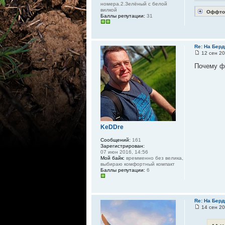
номера.2.Зелёный с белой
вилкой
Оффто
Баллы репутации:
31
Re: На Берд
12 сен 20
Почему ф
KeDDre
Сообщений:
161
Зарегистрирован:
07 июн 2016, 14:56
Мой байк:
времменно без велика,
выбираю комфортный компакт
Баллы репутации:
6
Re: На Берд
14 сен 20