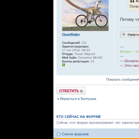
K
Поче
Потому чт
OsmRider
Оффтоп
Сообщений:
211
Зарегистрирован:
---
17 окт 2018, 08:33
Встал — по
Откуда:
Тинас Маргул
---
Мой байк:
Centurion N8-HD
— Шикарный
Баллы репутации:
22
— Это смо
Показать сообщения
Ответить
Вернуться в Болтушка
КТО СЕЙЧАС НА ФОРУМЕ
Сейчас этот форум просматривают: нет зарегистри
Список форумов