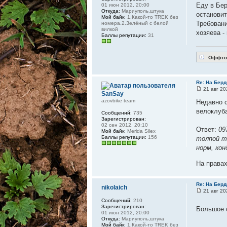
Еду в Бер
01 июн 2012, 20:00
Откуда:
Мариуполь,штука
остановит
Мой байк:
1.Какой-то TREK без
Требовани
номера.2.Зелёный с белой
вилкой
хозяева -
Баллы репутации:
31
Оффто
Re: На Берд
21 авг 20
SanSay
azovbike team
Недавно с
велоклуб
Сообщений:
735
Зарегистрирован:
02 сен 2012, 20:10
Ответ:
09
Мой байк:
Merida Silex
Баллы репутации:
156
толпой то
норм, кон
На права
Re: На Берд
nikolaich
21 авг 20
Сообщений:
210
Зарегистрирован:
Большое 
01 июн 2012, 20:00
Откуда:
Мариуполь,штука
Мой байк:
1.Какой-то TREK без