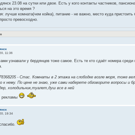
дянск 23.08 на сутки или двое. Есть у кого контакты частников, пансион
ься на это время ?
я: лучше комната(чем койка), питание - не важно, место куда пристоить 
 просто превосходно.
п
янск
20, 11:36
ами узнавали у бердянцев тоже самое. Есть те кто сдаёт номера среди
а.
78368205 - Стас. Комнаты в 2 этажа на слободке возле моря, тоже ве
 к нему. По цене не знаю, уже сами наберете обговорите вопросы и б
дер, холодильник,туалет,душ все в ней
х рекламы
янск
20, 19:34
спасибо.