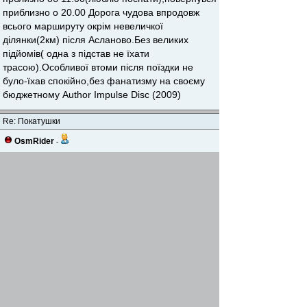
приблизно о 20.00 Дорога чудова впродовж
всього маршируту окрiм невеличкої
дiлянки(2км) пicля Асланово.Без великих
підйомiв( одна з підстав не їхати
трасою).Особливої втоми пiсля поїздки не
було-їхав спокійно,без фанатизму на своєму
бюджетному Author Impulse Disc (2009)
Re: Покатушки
OsmRider
-
18 июн 2020, 13:25
Я тi дороги бiля залiзницi тегував в серпнi-
вереснi минулого року (тому й OsmRider,
звiсно) до Каранi. Найкращий шлях туди - саме
вздовж залiзницi - або саме залiзницею )))
Добре ховатись там вiд схiдного та пiвденно-
схiдного вiтру.
Вернуться наверх
Начать новую тему
Ответить
На страницу
Пред.
1
,
2
,
3
,
4
Страница
4
из
4
[ Сообщений: 33 ]
Предыдущая тема
|
Следующая тема