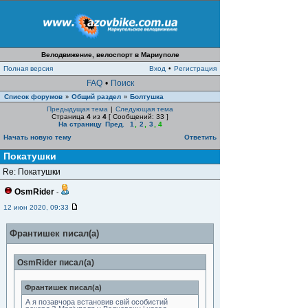
Велодвижение, велоспорт в Мариуполе
Полная версия
Вход
•
Регистрация
FAQ
•
Поиск
Список форумов
Общий раздел
Болтушка
»
»
Предыдущая тема
|
Следующая тема
Страница
4
из
4
[ Сообщений: 33 ]
На страницу
Пред.
1
,
2
,
3
,
4
Начать новую тему
Ответить
Покатушки
Re: Покатушки
OsmRider
-
12 июн 2020, 09:33
Франтишек писал(а)
OsmRider писал(а)
Франтишек писал(а)
А я позавчора встановив свій особистий