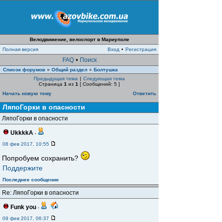
Велодвижение, велоспорт в Мариуполе
Полная версия
Вход
•
Регистрация
FAQ
•
Поиск
Список форумов
Общий раздел
Болтушка
»
»
Предыдущая тема
|
Следующая тема
Страница
1
из
1
[ Сообщений: 5 ]
Начать новую тему
Ответить
ЛяпоГорки в опасности
ЛяпоГорки в опасности
UkkkkA
-
08 фев 2017, 10:55
Попробуем сохранить?
Поддержите
Последнее сообщение
Re: ЛяпоГорки в опасности
Funk you
-
09 фев 2017, 06:37