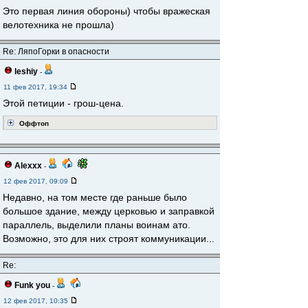
Это первая линия обороны) чтобы вражеская
велотехника не прошла)
Re: ЛяпоГорки в опасности
leshiy
-
11 фев 2017, 19:34
Этой петиции - грош-цена.
Оффтоп
Alexxx
-
12 фев 2017, 09:09
Недавно, на том месте где раньше было
большое здание, между церковью и заправкой
параллель, выделили планы воинам ато.
Возможно, это для них строят коммуникации...
Re:
Funk you
-
12 фев 2017, 10:35