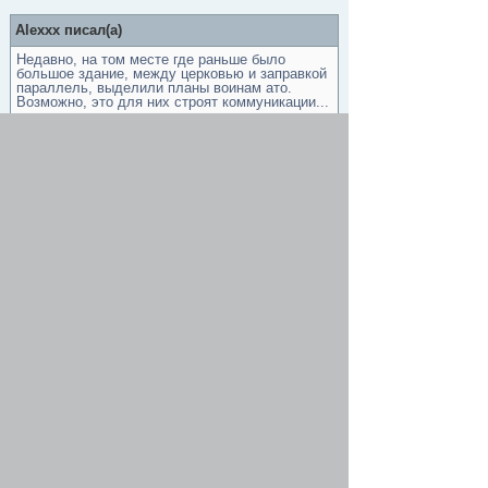
Alexxx писал(а)
Недавно, на том месте где раньше было
большое здание, между церковью и заправкой
параллель, выделили планы воинам ато.
Возможно, это для них строят коммуникации...
Совершенно верно, сам видел фото этого
плана. Всю свалку и склон балки выделили
ветеранам АТО под застройку.
Вернуться наверх
Начать новую тему
Ответить
Страница
1
из
1
[ Сообщений: 5 ]
Предыдущая тема
|
Следующая тема
Сейчас этот форум просматривают: нет зарегистрированных
пользователей и гости: 1
Список форумов
Общий раздел
Болтушка
»
»
Найти
Перейти
Полная версия