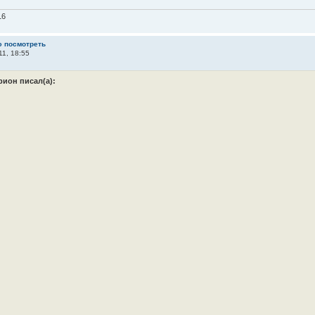
16
ю посмотреть
11, 18:55
рион писал(а):