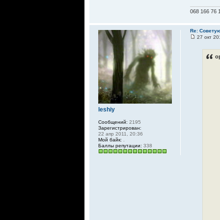
068 166 76 
Re: Совету
27 окт 20
о
leshiy
Сообщений:
2195
Зарегистрирован:
22 апр 2011, 20:36
Мой байк:
.
Баллы репутации:
338