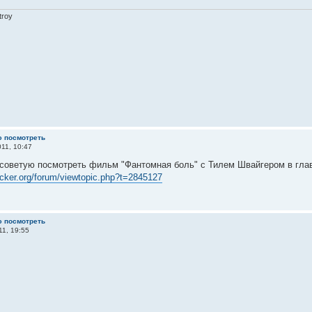
troy
ю посмотреть
11, 10:47
 советую посмотреть фильм "Фантомная боль" с Тилем Швайгером в гла
racker.org/forum/viewtopic.php?t=2845127
ю посмотреть
11, 19:55