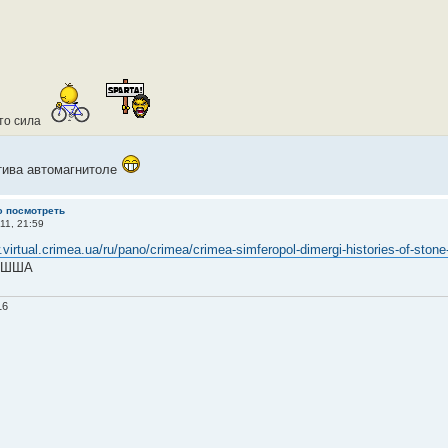
это сила
тива автомагнитоле
ю посмотреть
11, 21:59
.virtual.crimea.ua/ru/pano/crimea/crimea-simferopol-dimergi-histories-of-stone
ИШША
16