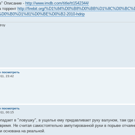
в" Описание -
http://www.imdb.com/title/tt1542344/
а торрент
http://firebit.org/%D1%84%D0%B8%D0%BB%D1%8C%D0%BC%D1%8
D0%B0%D1%81%D0%BE%D0%B2-2010-hdrip
troy
ю посмотреть
11, 23:42
ю посмотреть
11, 00:15
падает в "ловушку", в ущелье ему придавливает руку валуном, там где 
время. Не считая самостоятельно ампутированной руки в порыве отчаяни
и основана на реальной.