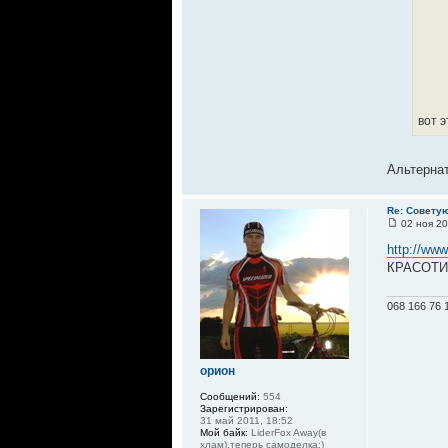
вот 
Альтерна
Re: Совету
02 ноя 20
http://www
КРАСОТ
068 166 76 
орион
Сообщений:
554
Зарегистрирован:
31 май 2011, 18:52
Мой байк:
LiderFox Away(в
хлам),теперь самоделка:)