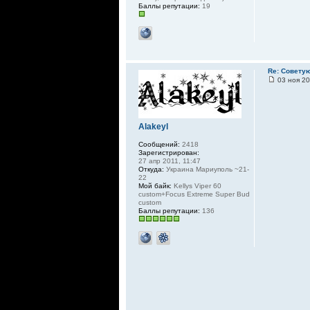
Баллы репутации:
19
Re: Совету
03 ноя 20
Alakeyl
Сообщений:
2418
Зарегистрирован:
27 апр 2011, 11:47
Откуда:
Украина Мариуполь ~21-
22
Мой байк:
Kellys Viper 60
custom+Focus Extreme Super Bud
custom
Баллы репутации:
136