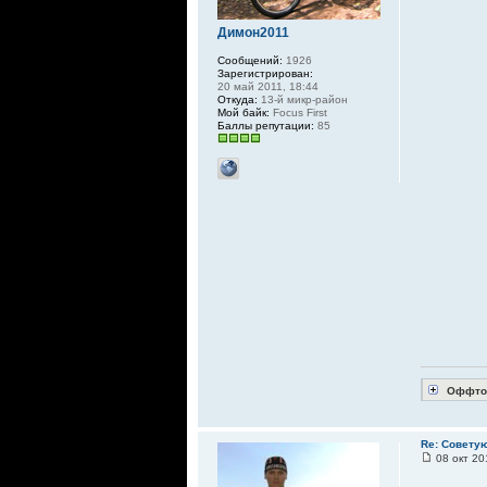
Димон2011
Сообщений:
1926
Зарегистрирован:
20 май 2011, 18:44
Откуда:
13-й микр-район
Мой байк:
Focus First
Баллы репутации:
85
Оффто
Re: Совету
08 окт 20