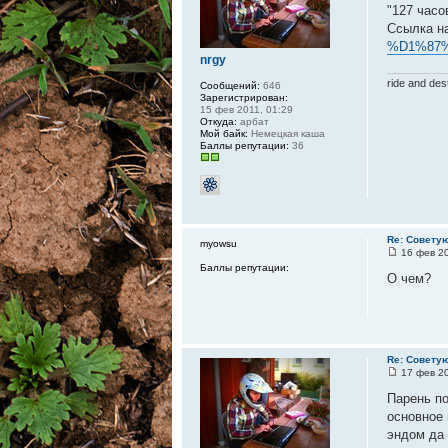
"127 часо
Ссылка н
%D1%87%
nrgy
ride and des
Сообщений:
646
Зарегистрирован:
15 фев 2011, 01:29
Откуда:
арбат
Мой байк:
Немецкая каша
Баллы репутации:
36
Re: Совету
myowsu
16 фев 20
Баллы репутации:
О чем?
Re: Совету
17 фев 20
Парень по
основное 
эндом да 