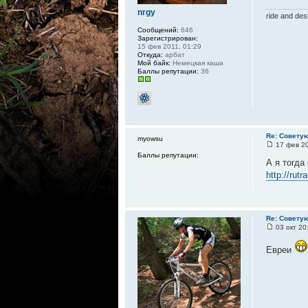
nrgy
ride and des
Сообщений:
646
Зарегистрирован:
15 фев 2011, 01:29
Откуда:
арбат
Мой байк:
Немецкая каша
Баллы репутации:
36
Re: Совету
myowsu
17 фев 20
Баллы репутации:
А я тогда
http://rut
Re: Совету
03 окт 20
Евреи