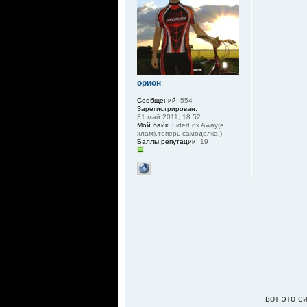
орион
Сообщений:
554
Зарегистрирован:
31 май 2011, 18:52
Мой байк:
LiderFox Away(в
хлам),теперь самоделка:)
Баллы репутации:
19
вот это с