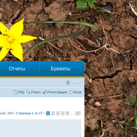
Отчеты
Бреветы
FAQ
Поиск
Регистрация
Вход
ий: 268 •
Страница
1
из
27
•
...
1
2
3
4
5
27