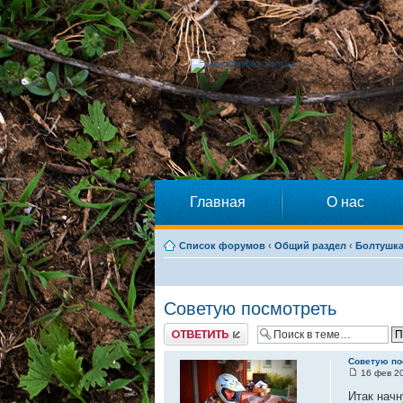
Главная
О нас
Список форумов
‹
Общий раздел
‹
Болтушк
Советую посмотреть
Ответить
Советую по
16 фев 20
Итак начн