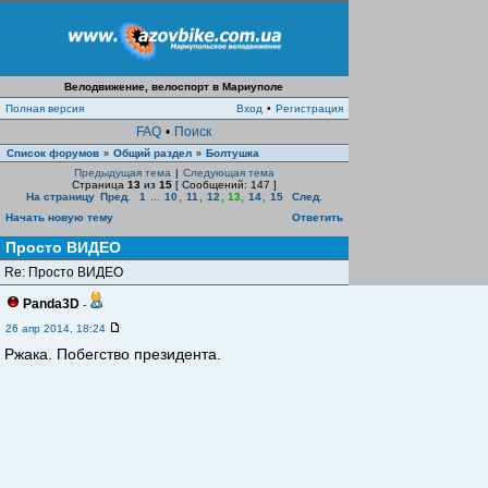
Велодвижение, велоспорт в Мариуполе
Полная версия
Вход
•
Регистрация
FAQ
•
Поиск
Список форумов
Общий раздел
Болтушка
»
»
Предыдущая тема
|
Следующая тема
Страница
13
из
15
[ Сообщений: 147 ]
На страницу
Пред.
1
...
10
,
11
,
12
,
13
,
14
,
15
След.
Начать новую тему
Ответить
Просто ВИДЕО
Re: Просто ВИДЕО
Panda3D
-
26 апр 2014, 18:24
Ржака. Побегство президента.