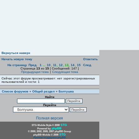
Вернуться наверх
Начать новую тему
Ответить
На страницу
Пред.
1
...
10
,
11
,
12
,
13
,
14
,
15
След.
Страница
13
из
15
[ Сообщений: 147 ]
Предыдущая тема
|
Следующая тема
Сейчас этот форум просматривают: нет зарегистрированных
пользователей и гости: 1
Список форумов
Общий раздел
Болтушка
»
»
Найти
Перейти
Полная версия
STG
STG-Mobile Style © 2008
phpBB
Powered by
© 2000, 2002, 2005, 2007 phpBB Group
STG
phpBB-Mobile © 2008
Русская поддержка phpBB