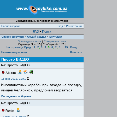
Велодвижение, велоспорт в Мариуполе
Полная версия
Вход
•
Регистрация
FAQ
•
Поиск
Список форумов
Общий раздел
Болтушка
»
»
Предыдущая тема
|
Следующая тема
Страница
5
из
15
[ Сообщений: 147 ]
На страницу
Пред.
1
,
2
,
3
,
4
,
5
,
6
,
7
,
8
...
15
След.
Начать новую тему
Ответить
Просто ВИДЕО
Re: Просто ВИДЕО
Alexxx
-
15 фев 2013, 21:41
Инопланетный корабль при заходе на посадку,
увидев Челябинск, предпочел взорваться
Последнее сообщение
Re: Просто ВИДЕО
Ronin
-
16 фев 2013, 10:28