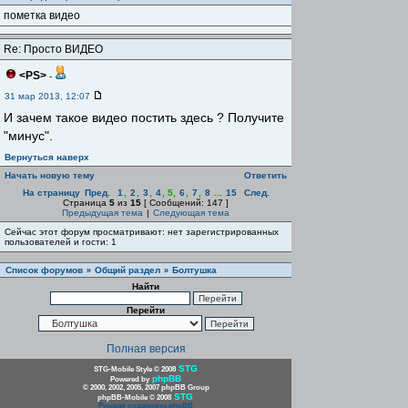
пометка видео
Re: Просто ВИДЕО
<PS>
-
31 мар 2013, 12:07
И зачем такое видео постить здесь ? Получите
"минус".
Вернуться наверх
Начать новую тему
Ответить
На страницу
Пред.
1
,
2
,
3
,
4
,
5
,
6
,
7
,
8
...
15
След.
Страница
5
из
15
[ Сообщений: 147 ]
Предыдущая тема
|
Следующая тема
Сейчас этот форум просматривают: нет зарегистрированных
пользователей и гости: 1
Список форумов
Общий раздел
Болтушка
»
»
Найти
Перейти
Полная версия
STG
STG-Mobile Style © 2008
phpBB
Powered by
© 2000, 2002, 2005, 2007 phpBB Group
STG
phpBB-Mobile © 2008
Русская поддержка phpBB