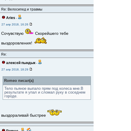
Re: Велосипед и травмы
Aries
-
27 апр 2018, 16:26
Сочувствую
Скорейшего тебе
выздоровления!
Re:
алексей пындык
-
27 апр 2018, 18:29
Romeo писал(а)
Тело пьяное выпало прям под колеса мне.В
результате я упал и сломал руку в соседнем
городе.
выздораливай быстрее