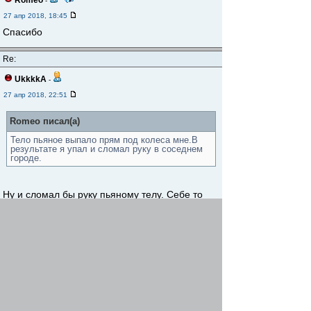
Romeo
-
27 апр 2018, 18:45
Спасибо
Re:
UkkkkA
-
27 апр 2018, 22:51
Romeo писал(а)
Тело пьяное выпало прям под колеса мне.В
результате я упал и сломал руку в соседнем
городе.
Ну и сломал бы руку пьяному телу. Себе то
зачем было ломать??
Скорейшего выздоровления!
Romeo
-
28 апр 2018, 11:57
Тело похромало,а я был занят своей рукой-не
до него было.В соседнем городе быстро