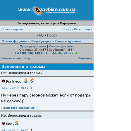
Велодвижение, велоспорт в Мариуполе
Полная версия
Вход
•
Регистрация
FAQ
•
Поиск
Список форумов
Общий раздел
Спорт и здоровье
»
»
Предыдущая тема
|
Следующая тема
Страница
37
из
37
[ Сообщений: 368 ]
На страницу
Пред.
1
...
33
,
34
,
35
,
36
,
37
Начать новую тему
Ответить
Велосипед и травмы
Re: Велосипед и травмы
Funk you
-
14 ноя 2017, 20:19
Ну через пару сезонов может, если от подагры
не сдохну)))
Последнее сообщение
Re: Велосипед и травмы
fido
-
15 ноя 2017, 20:16