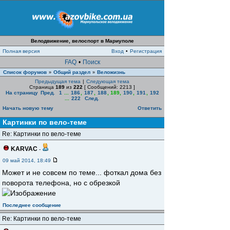
Велодвижение, велоспорт в Мариуполе
Полная версия
Вход
•
Регистрация
FAQ
•
Поиск
Список форумов
Общий раздел
Веложизнь
»
»
Предыдущая тема
|
Следующая тема
Страница
189
из
222
[ Сообщений: 2213 ]
На страницу
Пред.
1
...
186
,
187
,
188
,
189
,
190
,
191
,
192
...
222
След.
Начать новую тему
Ответить
Картинки по вело-теме
Re: Картинки по вело-теме
KARVAC
-
09 май 2014, 18:49
Может и не совсем по теме... фоткал дома без
поворота телефона, но с обрезкой
Последнее сообщение
Re: Картинки по вело-теме