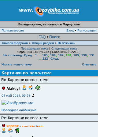
Велодвижение, велоспорт в Мариуполе
Полная версия
Вход
•
Регистрация
FAQ
•
Поиск
Список форумов
Общий раздел
Веложизнь
»
»
Предыдущая тема
|
Следующая тема
Страница
188
из
222
[ Сообщений: 2213 ]
На страницу
Пред.
1
...
185
,
186
,
187
,
188
,
189
,
190
,
191
...
222
След.
Начать новую тему
Ответить
Картинки по вело-теме
Re: Картинки по вело-теме
Alakeyl
-
04 май 2014, 09:58
Последнее сообщение
Re: Картинки по вело-теме
корсак
-
azovbike team