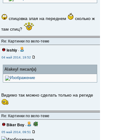
спицовка злая на переднем
сколько ж
там спиц?
Re: Картинки по вело-теме
leshiy
-
04 май 2014, 19:52
Alakeyl писал(а)
Видимо так можно сделать только на региде
Re: Картинки по вело-теме
Biker Boy
-
05 май 2014, 09:51