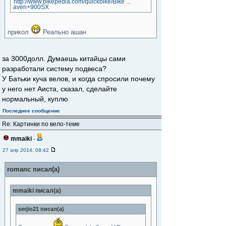
http://www.bikepedia.com/quickbike/Bike ...
aven+900SX
прикол
Реально ашан
за 3000долл. Думаешь китайцы сами
разработали систему подвеса?
У Батьки куча велов, и когда спросили почему
у него нет Аиста, сказал, сделайте
нормальный, куплю
Последнее сообщение
Re: Картинки по вело-теме
mmaiki
-
27 апр 2014, 08:42
romanc писал(а)
mmaiki писал(а)
serjio21 писал(а)