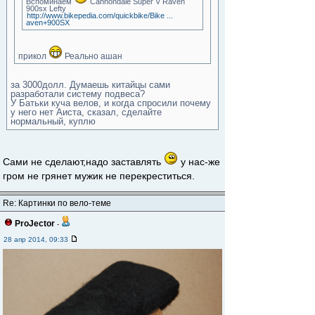
Вспоминаем
Cannondale Super V Raven
900sx Lefty
http://www.bikepedia.com/quickbike/Bike ...
aven+900SX
прикол
Реально ашан
за 3000долл. Думаешь китайцы сами
разработали систему подвеса?
У Батьки куча велов, и когда спросили почему
у него нет Аиста, сказал, сделайте
нормальный, куплю
Сами не сделают,надо заставлять
у нас-же
гром не грянет мужик не перекреститься.
Re: Картинки по вело-теме
ProJector
-
28 апр 2014, 09:33