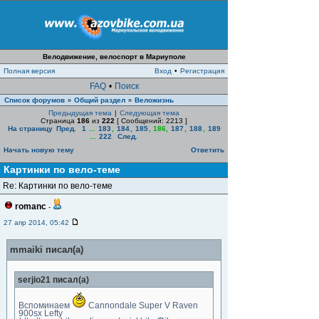
Велодвижение, велоспорт в Мариуполе
Полная версия
Вход
•
Регистрация
FAQ
•
Поиск
Список форумов
Общий раздел
Веложизнь
»
»
Предыдущая тема
|
Следующая тема
Страница
186
из
222
[ Сообщений: 2213 ]
На страницу
Пред.
1
...
183
,
184
,
185
,
186
,
187
,
188
,
189
...
222
След.
Начать новую тему
Ответить
Картинки по вело-теме
Re: Картинки по вело-теме
romanc
-
27 апр 2014, 05:42
mmaiki писал(а)
serjio21 писал(а)
Вспоминаем
Cannondale Super V Raven
900sx Lefty