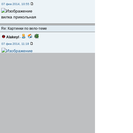
07 фев 2014, 10:55
вилка прикольная
Re: Картинки по вело-теме
Alakeyl
-
07 фев 2014, 11:18
такое было практически у всех
Re: Картинки по вело-теме
KARVAC
-
07 фев 2014, 23:23
Не совсем вело, но если привязать к вело-
туризму...