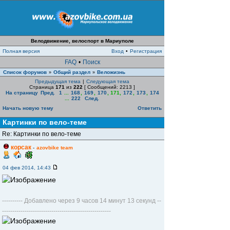
Велодвижение, велоспорт в Мариуполе
Полная версия
Вход
•
Регистрация
FAQ
•
Поиск
Список форумов
Общий раздел
Веложизнь
»
»
Предыдущая тема
|
Следующая тема
Страница
171
из
222
[ Сообщений: 2213 ]
На страницу
Пред.
1
...
168
,
169
,
170
,
171
,
172
,
173
,
174
...
222
След.
Начать новую тему
Ответить
Картинки по вело-теме
Re: Картинки по вело-теме
корсак
-
azovbike team
04 фев 2014, 14:43
---------- Добавлено через 9 часов 14 минут 13 секунд --
-----------------------------------------------------