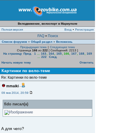
Велодвижение, велоспорт в Мариуполе
Полная версия
Вход
•
Регистрация
FAQ
•
Поиск
Список форумов
Общий раздел
Веложизнь
»
»
Предыдущая тема
|
Следующая тема
Страница
166
из
222
[ Сообщений: 2213 ]
На страницу
Пред.
1
...
163
,
164
,
165
,
166
,
167
,
168
,
169
...
222
След.
Начать новую тему
Ответить
Картинки по вело-теме
Re: Картинки по вело-теме
mmaiki
-
09 янв 2014, 20:59
fido писал(а)
А для чего?