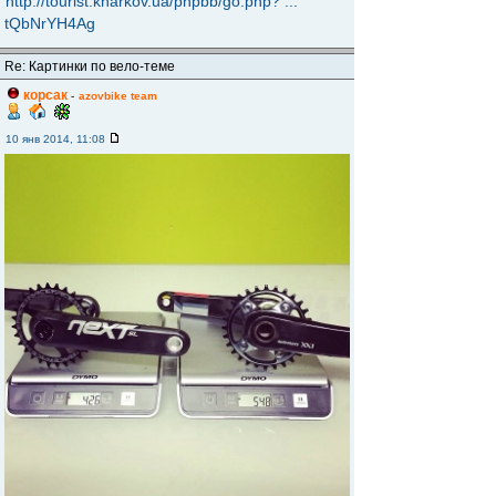
http://tourist.kharkov.ua/phpbb/go.php? ...
tQbNrYH4Ag
Re: Картинки по вело-теме
корсак
-
azovbike team
10 янв 2014, 11:08