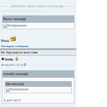
---------- Добавлено через 1 минуту 23 секунды -----------
--------------------------------------------
Ronin писал(а)
Маза
Последнее сообщение
Re: Картинки по вело-теме
leshiy
-
09 янв 2014, 21:13
mmaiki писал(а)
fido писал(а)
А для чего?