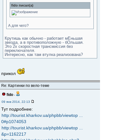
fido писал(а)
А для чего?
Крутишь как обычно - работает мЕньшая
звезда, а в противоположную - бОльшая.
Это 2х скоростная трансмиссия без
переключателя.
Интересно, как там втулка реализована?
прикол
Re: Картинки по вело-теме
fido
-
09 янв 2014, 22:13
Тут подробнее:
http://tourist.kharkov.ua/phpbb/viewtop ...
0#p1074053
http://tourist.kharkov.ua/phpbb/viewtop ...
&p=1162217