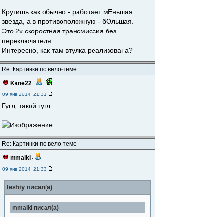
Крутишь как обычно - работает мЕньшая
звезда, а в противоположную - бОльшая.
Это 2х скоростная трансмиссия без
переключателя.
Интересно, как там втулка реализована?
Re: Картинки по вело-теме
Kane22
-
09 янв 2014, 21:31
Гугл, такой гугл...
Re: Картинки по вело-теме
mmaiki
-
09 янв 2014, 21:33
leshiy писал(а)
mmaiki писал(а)