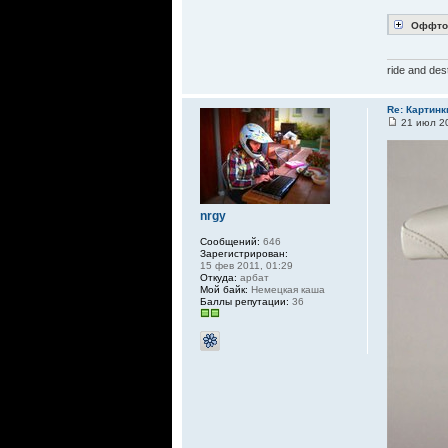
Оффто
ride and des
Re: Картинк
21 июл 20
nrgy
Сообщений:
646
Зарегистрирован:
15 фев 2011, 01:29
Откуда:
арбат
Мой байк:
Немецкая каша
Баллы репутации:
36