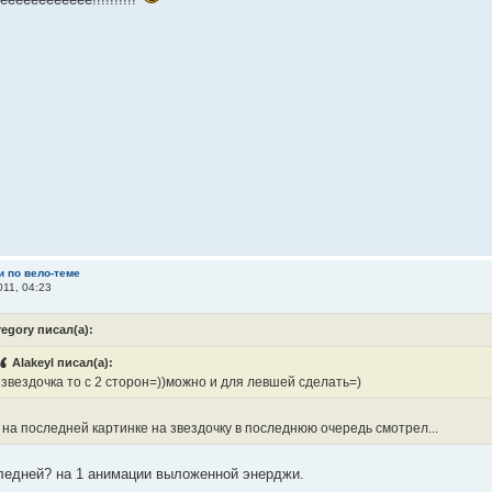
и по вело-теме
11, 04:23
regory писал(а):
Alakeyl писал(а):
 звездочка то с 2 сторон=))можно и для левшей сделать=)
я на последней картинке на звездочку в последнюю очередь смотрел...
ледней? на 1 анимации выложенной энерджи.