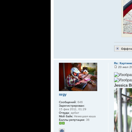
Оффто
Re: Картинк
20 июл 20
Jessica B
nrgy
Сообщений:
646
Зарегистрирован:
15 фев 2011, 01:29
Откуда:
арбат
Мой байк:
Немецкая каша
Баллы репутации:
36