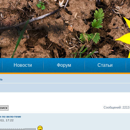
Новости
Форум
Статьи
нь
Сообщений: 2213
и по вело-теме
11, 17:22
ёёёёёёёёёёё!!!!!!!!!!