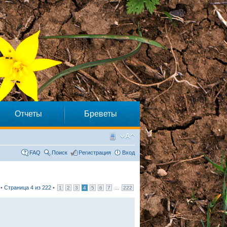
Отчеты
Бреветы
FAQ
Поиск
Регистрация
Вход
 •
Страница
4
из
222
•
...
1
2
3
4
5
6
7
222