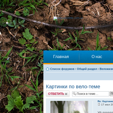
Главная
О нас
Список форумов
‹
Общий раздел
‹
Веложиз
Картинки по вело-теме
Ответить
Re: Картинк
17 июл 20
Уй ёёёёёёё