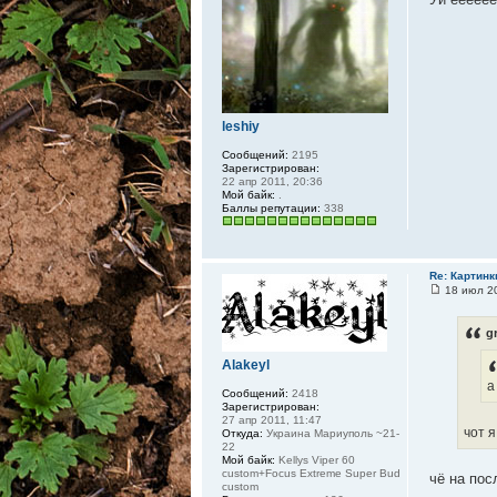
leshiy
Сообщений:
2195
Зарегистрирован:
22 апр 2011, 20:36
Мой байк:
.
Баллы репутации:
338
Re: Картинк
18 июл 20
g
Alakeyl
а
Сообщений:
2418
Зарегистрирован:
27 апр 2011, 11:47
чот 
Откуда:
Украина Мариуполь ~21-
22
Мой байк:
Kellys Viper 60
custom+Focus Extreme Super Bud
чё на пос
custom