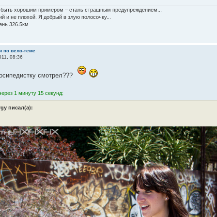
быть хорошим примером – стань страшным предупреждением...
й и не плохой. Я добрый в злую полосочку...
ень 326.5км
и по вело-теме
11, 08:36
лосипедистку смотрел???
ерез 1 минуту 15 секунд:
rgy писал(а):