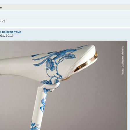
п
troy
и по вело-теме
11, 10:10