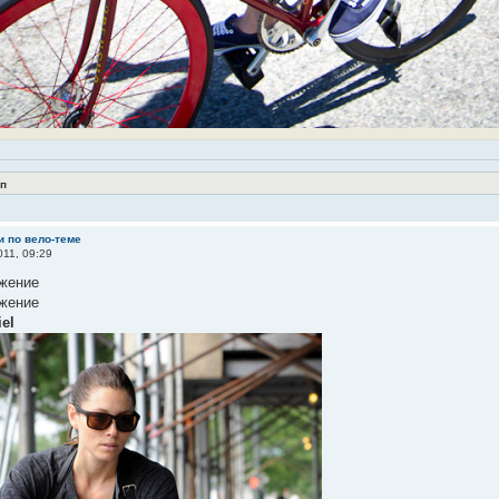
п
и по вело-теме
11, 09:29
iel