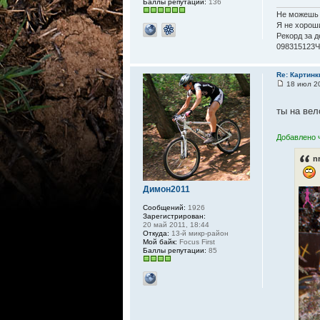
Баллы репутации:
136
Не можешь 
Я не хороши
Рекорд за д
098315123Ч
Re: Картинк
18 июл 20
ты на ве
Добавлено ч
n
Димон2011
Сообщений:
1926
Зарегистрирован:
20 май 2011, 18:44
Откуда:
13-й микр-район
Мой байк:
Focus First
Баллы репутации:
85