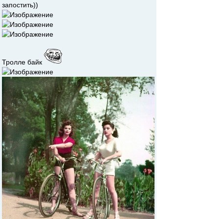
запостить))
Тролле байк