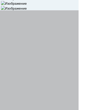
Re: Картинки по вело-теме
nrgy
-
14 июн 2011, 12:16
Вот еще буржуйский президент в коллекцию))