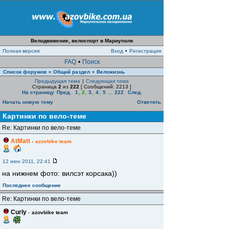
Велодвижение, велоспорт в Мариуполе
Полная версия
Вход
•
Регистрация
FAQ
•
Поиск
Список форумов
Общий раздел
Веложизнь
»
»
Предыдущая тема
|
Следующая тема
Страница
2
из
222
[ Сообщений: 2213 ]
На страницу
Пред.
1
,
2
,
3
,
4
,
5
...
222
След.
Начать новую тему
Ответить
Картинки по вело-теме
Re: Картинки по вело-теме
AtMatt
-
azovbike team
12 июн 2011, 22:41
на нижнем фото: вилсэт корсака))
Последнее сообщение
Re: Картинки по вело-теме
Curly
-
azovbike team