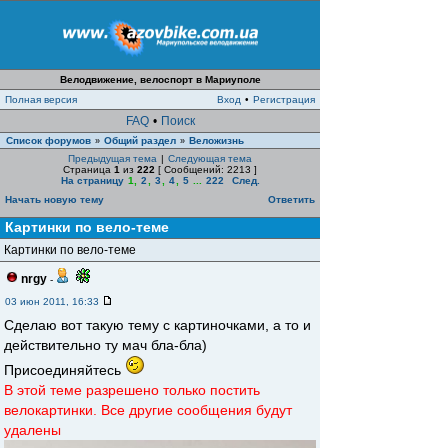
Велодвижение, велоспорт в Мариуполе
Полная версия
Вход
•
Регистрация
FAQ
•
Поиск
Список форумов
Общий раздел
Веложизнь
»
»
Предыдущая тема
|
Следующая тема
Страница
1
из
222
[ Сообщений: 2213 ]
На страницу
1
,
2
,
3
,
4
,
5
...
222
След.
Начать новую тему
Ответить
Картинки по вело-теме
Картинки по вело-теме
nrgy
-
03 июн 2011, 16:33
Сделаю вот такую тему с картиночками, а то и
действительно ту мач бла-бла)
Присоединяйтесь
В этой теме разрешено только постить
велокартинки. Все другие сообщения будут
удалены