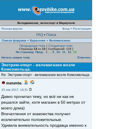
Велодвижение, велоспорт в Мариуполе
Полная версия
Вход
•
Регистрация
FAQ
•
Поиск
Список форумов
Барахолка
Веломагазины
»
»
Предыдущая тема
|
Следующая тема
Страница
13
из
13
[ Сообщений: 126 ]
На страницу
Пред.
1
...
9
,
10
,
11
,
12
,
13
Начать новую тему
Ответить
Экстрим-спорт - веломагазин возле
Комсомольца.
Re: Экстрим-спорт - веломагазин возле Комсомольца.
matumba
-
23 апр 2017, 18:31
Давно прочитал тему, но всё ни как не
решался зайти, хотя магазин в 50 метрах от
моего дома)
Впечатления от знакомства получил
исключительно положительные.
Удивила внимательность продавца именно к