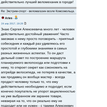
действительно лучший веломеханик в городе!
Re: Экстрим-спорт - веломагазин возле Комсомольца.
Aries
-
24 апр 2017, 19:26
Знаю Сергея Алексеевича много лет - человек
действительно достойный уважения! Часто
заезжаю к нему просто поговорить - приятный
собеседник и каждый раз удивляюсь его
простотой и глубокими знаниями в самых
разных жизненных аспектах. То он даст
дельный совет по построению маршрута
планируемого велопохода или подготовки к
нему, то откроет секрет как сэкономить на
апгрейде велосипеда, не потеряв в качестве, а
как продавец он вообще мастер - всегда
продаст человеку только то, что ему
действительно необходимо и подходит, если
конечно покупатель не упорот зацикленностью
на уже выбранном им заранее товаре,
невзирая на то, что он реально ему не
подходит или не нужен - с такими Алексеевич