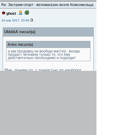
Re: Экстрим-спорт - веломагазин возле Комсомольца.
ghost
-
24 апр 2017, 20:06
UkkkkA писал(а)
Aries писал(а)
а как продавец он вообще мастер - всегда
продаст человеку только то, что ему
действительно необходимо и подходит
Мне, почему-то, с точностью до наоборот,
когда я искал кассету 7х (цена на рынке до
300, купил за 250), посоветовал купить у него
кассету 8х за 550 и "можно снять 1 звезду и
будет 7х".
Это он тебе как лучший веломеханик
посоветовал
... 7-и 8 шаг один, работать
будут , а одну звезду можно просто ограничить
!