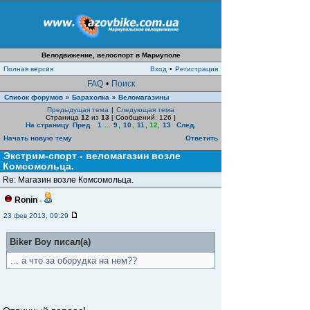
Велодвижение, велоспорт в Мариуполе
Полная версия
Вход
•
Регистрация
FAQ
•
Поиск
Список форумов
Барахолка
Веломагазины
»
»
Предыдущая тема
|
Следующая тема
Страница
12
из
13
[ Сообщений: 126 ]
На страницу
Пред.
1
...
9
,
10
,
11
,
12
,
13
След.
Начать новую тему
Ответить
Экстрим-спорт - веломагазин возле
Комсомольца.
Re: Магазин возле Комсомольца.
Ronin
-
23 фев 2013, 09:29
Biker Boy писал(а)
... а что за оборудка на нем??