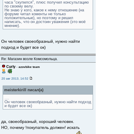
часа "скупился", плюс получил консультацию
по своему велу.
Не знаю у кого, какое к нему отношение (на
форуме читал коменты не только
положительные), но поэтому и решил
написать, что он достоин уважения (это моё
мнение).
Он человек своеобразный, нужно найти
подход и будет все ок)
Re: Магазин возле Комсомольца.
Curly
-
azovbike team
20 авг 2013, 14:52
meisterkirill писал(а)
....
Он человек своеобразный, нужно найти подход
и будет все ок)
да, своеобразный, хороший человек.
НО, почему !покупатель должен! искать