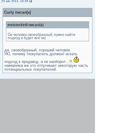
20 авг 2013, 16:39
Curly писал(а)
meisterkirill писал(а)
....
Он человек своеобразный, нужно найти
подход и будет все ок)
да, своеобразный, хороший человек.
НО, почему !покупатель должен! искать
подход к продавцу, а не наоборот...?!
наверняка же это отпугивает некоторую часть
потенциальных покупателей.
Тут еще дело настроения продавца)
Re: Магазин возле Комсомольца.
gennadiy_dudnik
-
20 авг 2013, 18:01
Curly писал(а)
да, своеобразный, хороший человек.