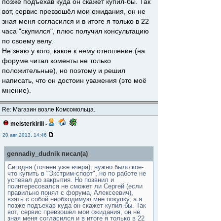
позже подъехав куда он скажет купил-бы. Так
вот, сервис превзошёл мои ожидания, он не
зная меня согласился и в итоге я только в 22
часа "скупился", плюс получил консультацию
по своему велу.
Не знаю у кого, какое к нему отношение (на
форуме читал коменты не только
положительные), но поэтому и решил
написать, что он достоин уважения (это моё
мнение).
Re: Магазин возле Комсомольца.
meisterkirill
-
20 авг 2013, 14:46
gennadiy_dudnik писал(а)
Сегодня (точнее уже вчера), нужно было кое-
что купить в "Экстрим-спорт", но по работе не
успевал до закрытия. Но позвнил и
поинтересовался не сможет ли Сергей (если
правильно понял с форума, Алексеевич),
взять с собой необходимую мне покупку, а я
позже подъехав куда он скажет купил-бы. Так
вот, сервис превзошёл мои ожидания, он не
зная меня согласился и в итоге я только в 22