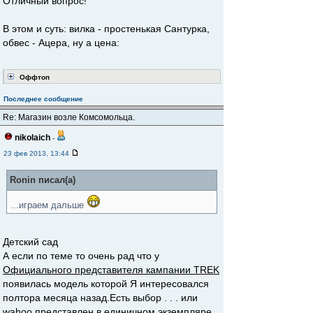
Отличный вопрос!
В этом и суть: вилка - простенькая Сантурка,
обвес - Ацера, ну а цена:
Оффтоп
Последнее сообщение
Re: Магазин возле Комсомольца.
nikolaich
-
23 фев 2013, 13:44
Ronin писал(а)
...играем дальше
Детский сад
А если по теме то очень рад что у
Официального представителя кампании TREK
появилась модель которой Я интересовался
полтора месяца назад.Есть выбор . . . или
wahoo представлен в единичном экземпляре