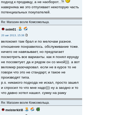
подход к продавцу, а не наоборот...?!
наверняка же это отпугивает некоторую часть
потенциальных покупателей.
Re: Магазин возле Комсомольца.
seim01
-
20 авг 2013, 15:38
велокомп там брал и по мелочам разное.
отношение понравилось. обслуживание тоже.
ничего не навязывает, но предлагает
посмотреть все варианты. как я понял ерунду
не посоветует. да и рядом он со мной))). а вот
веломир разочаровал. если не в курсе то не
говори что это не стандарт, и такое не
производят типа.
p.s. никакого подхода не искал, просто зашел
и спросил то что мне надо))) ну а заодно и то
что давно хотел нашел. сумку на раму
Re: Магазин возле Комсомольца.
meisterkirill
-