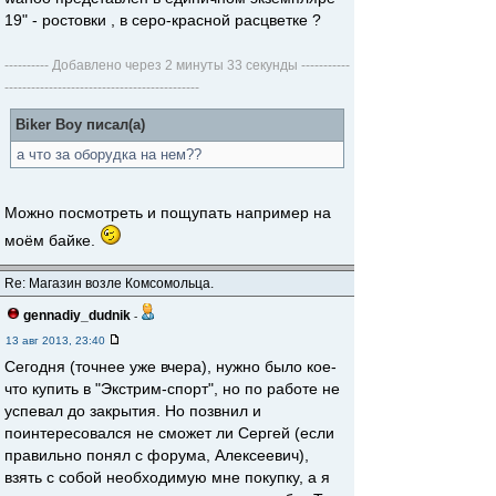
19" - ростовки , в серо-красной расцветке ?
---------- Добавлено через 2 минуты 33 секунды -----------
--------------------------------------------
Biker Boy писал(а)
а что за оборудка на нем??
Можно посмотреть и пощупать например на
моём байке.
Re: Магазин возле Комсомольца.
gennadiy_dudnik
-
13 авг 2013, 23:40
Сегодня (точнее уже вчера), нужно было кое-
что купить в "Экстрим-спорт", но по работе не
успевал до закрытия. Но позвнил и
поинтересовался не сможет ли Сергей (если
правильно понял с форума, Алексеевич),
взять с собой необходимую мне покупку, а я