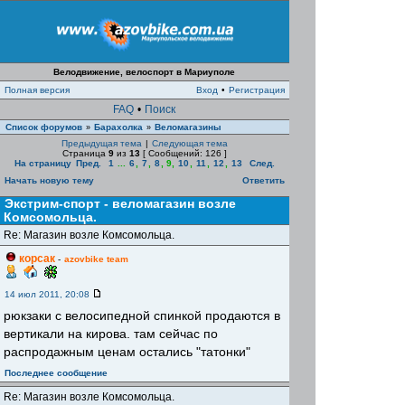
Велодвижение, велоспорт в Мариуполе
Полная версия
Вход
•
Регистрация
FAQ
•
Поиск
Список форумов
Барахолка
Веломагазины
»
»
Предыдущая тема
|
Следующая тема
Страница
9
из
13
[ Сообщений: 126 ]
На страницу
Пред.
1
...
6
,
7
,
8
,
9
,
10
,
11
,
12
,
13
След.
Начать новую тему
Ответить
Экстрим-спорт - веломагазин возле
Комсомольца.
Re: Магазин возле Комсомольца.
корсак
-
azovbike team
14 июл 2011, 20:08
рюкзаки с велосипедной спинкой продаются в
вертикали на кирова. там сейчас по
распродажным ценам остались "татонки"
Последнее сообщение
Re: Магазин возле Комсомольца.