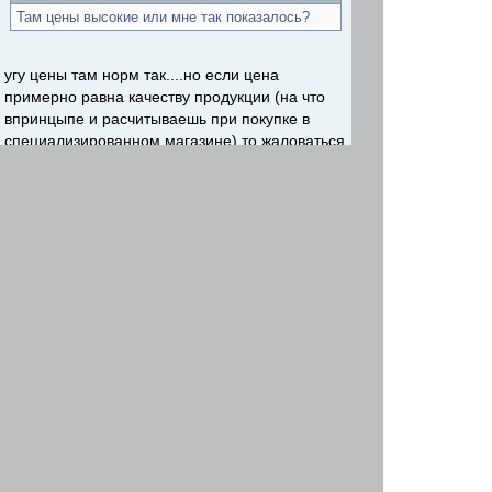
Там цены высокие или мне так показалось?
угу цены там норм так....но если цена
примерно равна качеству продукции (на что
впринцыпе и расчитываешь при покупке в
специализированном магазине) то жаловаться
не стоит
Re: Магазин возле Комсомольца.
Volgovod
-
31 авг 2011, 14:04
Да может и так, значит я искал менее
качественную продукцию. Нашел вобщем то
на ц. рынке, 25 грн фонарик в таком же
корпусе как и на комсомольце, но диода 3 а не
5, мене мощных думаю. В остальном норм,
меня обозначивает же
Вернуться наверх
Начать новую тему
Ответить
На страницу
Пред.
1
...
6
,
7
,
8
,
9
,
10
,
11
,
12
,
13
След.
Страница
9
из
13
[ Сообщений: 126 ]