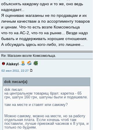
объяснять каждому одно и то же, оно ведь
надоедает...
Я оцениваю магазины не по продавцам и их
личным качествам а по ассортименту товаров
и ценам. Что-то есть возле Комсомольца
что-то на АС-2, что-то на рынке... Везде надо
бывать и поддерживать хорошие отношения.
А обсуждать здесь кого-либо, это лишнее...
Re: Магазин возле Комсомольца.
Alakeyl
-
02 июл 2011, 22:27
dok писал(а)
dok писал:
на центральном товарищ брал: каретка - 65
грн, шатун 160 грн, шатуны были и подешевле.
там на месте и ставят или самому?
Можно самому, можно на месте, но за работу
отдельная плата. Если хочешь чтоб там
поставили, лучше приезжай часиков к 8 утра, и
только по будням.