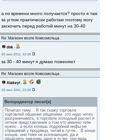
а по времени много получается? просто я там
за углом практически работаю поэтому могу
заскочить перед работой минут на 30-40
Re: Магазин возле Комсомольца.
dok
-
02 июл 2011, 22:28
за 30 - 40 минут я думаю поменяют
Re: Магазин возле Комсомольца.
Alakeyl
-
02 июл 2011, 22:29
Велорадиатор писал(а)
Почитал тему... Я так скажу торговля
торговлей общение общением, это надо четко
разграничивать, в торговле холодный расчет и
четкое представление о том что именно тебе
нужно , а если хочешь подробной инфы не
спрашивай у продавца, читай в гугле... В конце
концов, они тоже не всезнающие, да и
объяснять каждому одно и то же, оно ведь