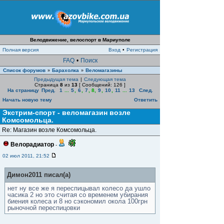
Велодвижение, велоспорт в Мариуполе
Полная версия
Вход
•
Регистрация
FAQ
•
Поиск
Список форумов
Барахолка
Веломагазины
»
»
Предыдущая тема
|
Следующая тема
Страница
8
из
13
[ Сообщений: 126 ]
На страницу
Пред.
1
...
5
,
6
,
7
,
8
,
9
,
10
,
11
...
13
След.
Начать новую тему
Ответить
Экстрим-спорт - веломагазин возле
Комсомольца.
Re: Магазин возле Комсомольца.
Велорадиатор
-
02 июл 2011, 21:52
Димон2011 писал(а)
нет ну все же я переспицывал колесо да ушло
часика 2 но это считая со временем убирания
биения колеса и 8 но сэкономил окола 100грн
рыночной переспицовки