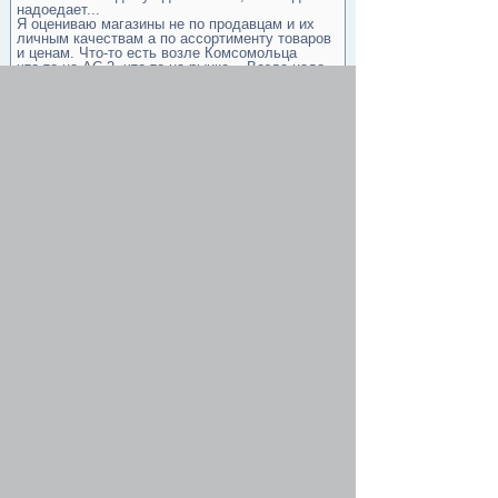
надоедает...
Я оцениваю магазины не по продавцам и их
личным качествам а по ассортименту товаров
и ценам. Что-то есть возле Комсомольца
что-то на АС-2, что-то на рынке... Везде надо
бывать и поддерживать хорошие отношения.
А обсуждать здесь кого-либо, это лишнее...
ну а где распространять обсуждения кроме как
здесь в интернете?
Re: Магазин возле Комсомольца.
Франтишек
-
14 июл 2011, 18:12
Ув.велосипедисты.подскажите где в
Мариуполе можно приобрести велосипедный
рюкзак?
Re: Магазин возле Комсомольца.
Alakeyl
-
14 июл 2011, 18:32
на рынке или в веломагазине на ас-2 недавно
рекламировали по 500 грн вроде,ну можно