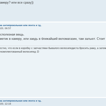
амеру? или все сразу))
а антипрокольная или лента и тд..
20, 06:57
есполезная вещь.
метик в камеру, или заедь в ближайший веломагазин, там зальют. Стоит 
стно, что если в коробку с запчастями бывалого велосипедиста бросить раму, а зате
укомплектованный велосипед :D
а антипрокольная или лента и тд..
20, 12:16