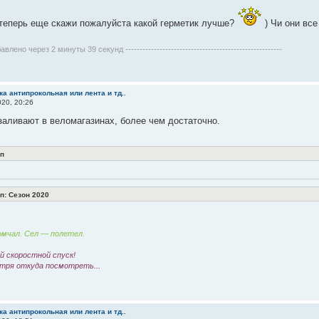
 теперь еще скажи пожалуйста какой герметик лучше?
) Чи они все
бавлено через 2 минуты 39 секунд -------------------------------------------------------
а антипрокольная или лента и тд..
20, 20:26
 заливают в веломагазинах, более чем достаточно.
п
: Сезон 2020
мчал. Сел — полетел.
 скоростной спуск!
тря откуда посмотреть...
а антипрокольная или лента и тд..