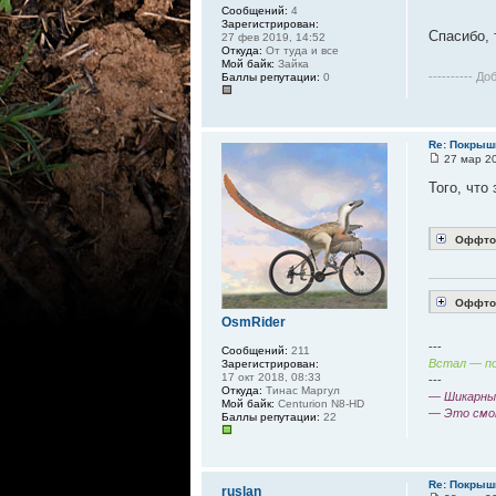
Сообщений:
4
Зарегистрирован:
Спасибо,
27 фев 2019, 14:52
Откуда:
От туда и все
Мой байк:
Зайка
---------- До
Баллы репутации:
0
Re: Покрышк
27 мар 20
Того, что
Оффто
Оффтоп
OsmRider
---
Сообщений:
211
Встал — по
Зарегистрирован:
17 окт 2018, 08:33
---
Откуда:
Тинас Маргул
— Шикарный
Мой байк:
Centurion N8-HD
— Это смо
Баллы репутации:
22
Re: Покрышк
ruslan