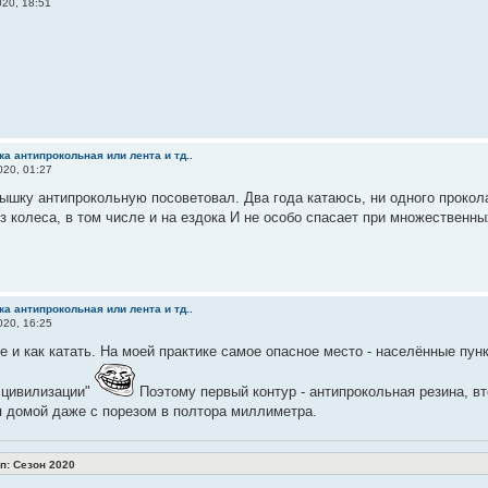
20, 18:51
а антипрокольная или лента и тд..
20, 01:27
ышку антипрокольную посоветовал. Два года катаюсь, ни одного прокола
з колеса, в том числе и на ездока И не особо спасает при множественны
а антипрокольная или лента и тд..
20, 16:25
е и как катать. На моей практике самое опасное место - населённые пун
 цивилизации"
Поэтому первый контур - антипрокольная резина, вт
 домой даже с порезом в полтора миллиметра.
: Сезон 2020