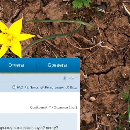
Отчеты
Бреветы
FAQ
Поиск
Регистрация
Вход
Сообщений: 7 • Страница
1
из
1
окрышку антипрокольную? ленту?