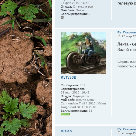
гелевую к
27 фев 2019, 14:52
Откуда:
От туда и все
Мой байк:
Зайка
Баллы репутации:
0
Re: Покрышк
25 мар 20
Лента - б
Залей гер
Широко изве
полностью 
KyTy30B
Сообщений:
307
Зарегистрирован:
23 июл 2015, 16:47
Откуда:
Мариуполь
Мой байк:
BeOne Cera /
Cannondale Trail 4 2016 / Giant
Toughroad SLR EX 2018
Баллы репутации:
63
Re: Покрышк
ruslan
26 мар 20