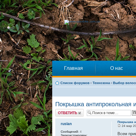
Главная
О нас
Список форумов
‹
Технозона
‹
Выбор велос
Покрышка антипрокольная ил
Ответить
Покрышка ан
ruslan
24 мар 20
Сообщений:
4
Всем прив
Зарегистрирован: