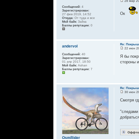
28 мар 20
Сообщений:
4
Зарегистрирован:
Ок
27 фев 2019, 14:52
Откуда:
От туда и все
Мой байк:
Зайка
Баллы репутации:
0
Re: Покрышк
andervol
22 июн 20
Сообщений:
40
Я бы покр
Зарегистрирован:
стороны и
01 апр 2017, 18:50
Мой байк:
Ashan
Баллы репутации:
7
Re: Покрышк
30 июн 20
Смотря гд
"следами
добраться
Оффтоп
OsmRider