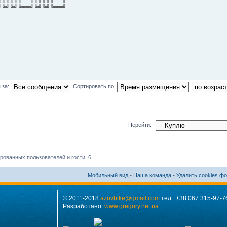
╝╚╝╚╝╚══╝╚╝╚╝╚══╝
 за:
Сортировать по:
Перейти:
рованных пользователей и гости: 6
Мобильный вид
•
Наша команда
•
Удалить cookies ф
© 2011-2018
azovbike@gmail.com
тел.: +38 067 315-97-7
Разработано:
www.gregory.net.ua