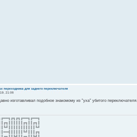
ках переходника для заднего переключателя
19, 21:06
давно изготавливал подобное знакомому из "уха" убитого переключателя..
╗╔══╗╔╗╔╗╔══╗╔══╗
║║╔╗║║║║║║╔╗║║╔╗║
║║╚╝║║║║║║║║║║║╚╝
║║══╣║║║║║╚╝║║║╔╗
║║╔╗║║╚╝║║╔╗║║╚╝║