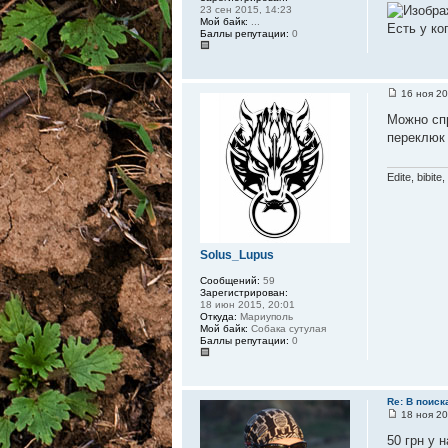
23 сен 2015, 14:23
Мой байк:
...
Есть у ко
Баллы репутации:
0
16 ноя 20
Можно спр
переклюк 
Edite, bibite
Solus_Lupus
Сообщений:
59
Зарегистрирован:
18 июн 2015, 20:01
Откуда:
Мариуполь
Мой байк:
Собака сутулая
Баллы репутации:
0
Re: В поис
18 ноя 20
50 грн у н