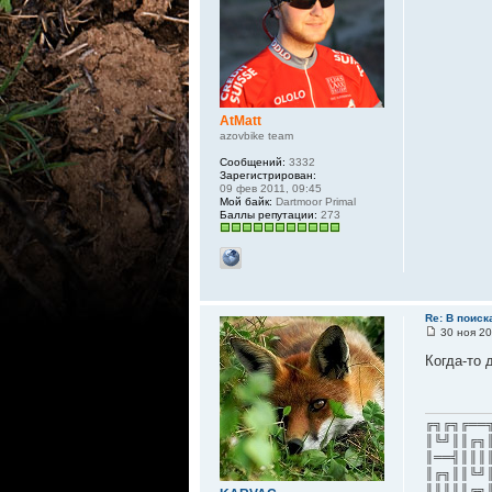
AtMatt
azovbike team
Сообщений:
3332
Зарегистрирован:
09 фев 2011, 09:45
Мой байк:
Dartmoor Primal
Баллы репутации:
273
Re: В поис
30 ноя 20
Когда-то 
╔╗╔╗╔══
║╚╝║║╔╗
║══╣║║║
║╔╗║║╚╝
║║║║║╔╗