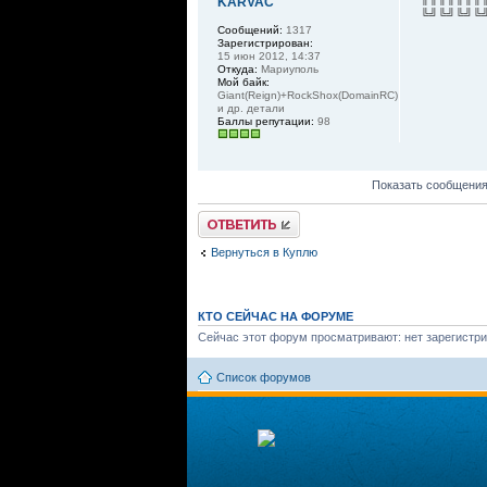
KARVAC
╚╝╚╝╚╝╚
Сообщений:
1317
Зарегистрирован:
15 июн 2012, 14:37
Откуда:
Мариуполь
Мой байк:
Giant(Reign)+RockShox(DomainRC)
и др. детали
Баллы репутации:
98
Показать сообщения
Ответить
Вернуться в Куплю
КТО СЕЙЧАС НА ФОРУМЕ
Сейчас этот форум просматривают: нет зарегистри
Список форумов