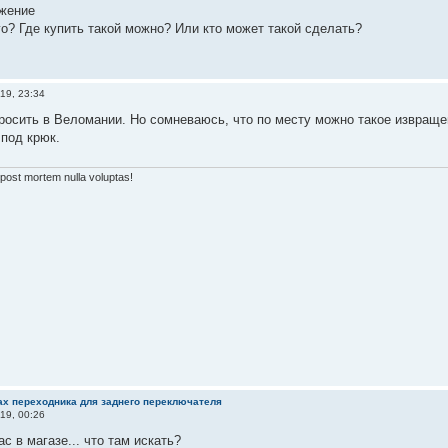
го? Где купить такой можно? Или кто может такой сделать?
19, 23:34
осить в Веломании. Но сомневаюсь, что по месту можно такое извращен
под крюк.
, post mortem nulla voluptas!
ках переходника для заднего переключателя
19, 00:26
ас в магазе... что там искать?