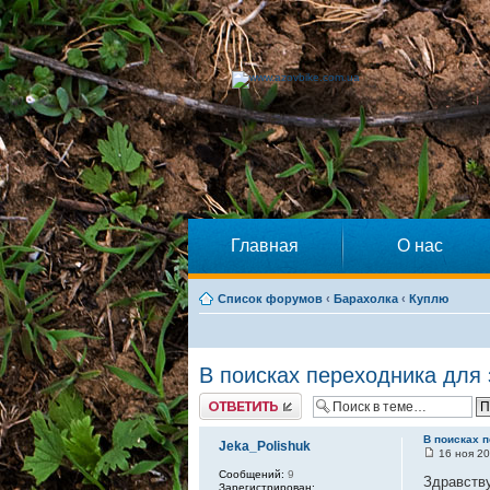
Главная
О нас
Список форумов
‹
Барахолка
‹
Куплю
В поисках переходника для
Ответить
В поисках 
Jeka_Polishuk
16 ноя 20
Сообщений:
9
Здравству
Зарегистрирован: