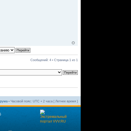
Сообщений: 4 • Страница
1
из
1
орума
• Часовой пояс: UTC + 2 часа [ Летнее время ]
6