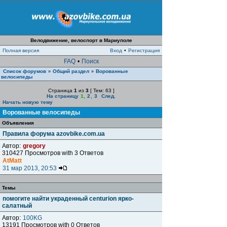
Велодвижение, велоспорт в Мариуполе
Полная версия
Вход
•
Регистрация
FAQ
•
Поиск
Список форумов
Общий раздел
Ворованные
»
»
велосипеды
Страница
1
из
3
[ Тем: 63 ]
На страницу
1
,
2
,
3
След.
Начать новую тему
Ворованные велосипеды
Объявления
Правила форума azovbike.com.ua
Автор:
gregory
310427 Просмотров with 3 Ответов
AtMatt
31 мар 2013, 20:53
Темы
помогите найти украденный centurion ярко-
салатный
Автор:
100KG
13191 Просмотров with 0 Ответов