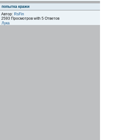
попытка кражи
Автор:
RsFin
2593 Просмотров with 5 Ответов
Лука
20 май 2016, 11:25
Украли Trek X-Caliber 4
Автор:
Дмитрий
1274 Просмотров with 0 Ответов
Дмитрий
12 май 2016, 20:49
Украден leader fox.
Автор:
Azov-rybolov
8495 Просмотров with 22 Ответов
[
На страницу:
1
,
2
,
3
]
Azov-rybolov
26 апр 2016, 20:20
Украден Orbea MX 29 30
Автор:
Dios
5081 Просмотров with 11 Ответов
[
На страницу:
1
,
2
]
UcrusPazzo
03 апр 2016, 06:38
7 февраля 2016 украден KTM Country Star УРА!!!!
НАЙДЕН!!!!