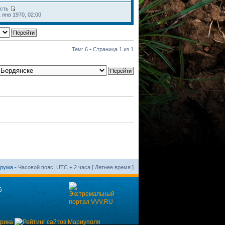
ость
 янв 1970, 02:00
Тем: 6 • Страница
1
из
1
орума
• Часовой пояс: UTC + 2 часа [ Летнее время ]
6