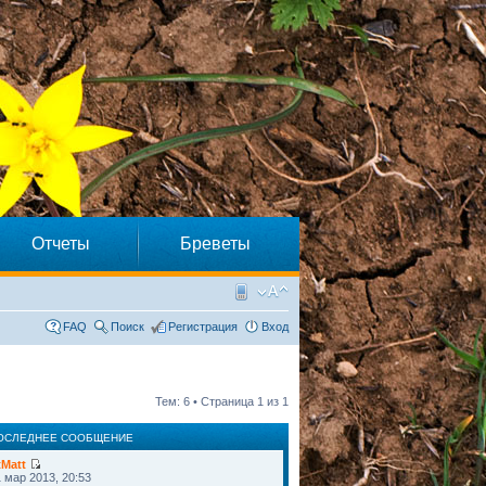
Отчеты
Бреветы
FAQ
Поиск
Регистрация
Вход
Тем: 6 • Страница
1
из
1
ОСЛЕДНЕЕ СООБЩЕНИЕ
tMatt
 мар 2013, 20:53