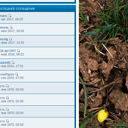
ОСЛЕДНЕЕ СООБЩЕНИЕ
omanc
 авг 2017, 06:20
вягель
 июн 2017, 18:26
omchig
 фев 2017, 22:01
OК-AV-ORT
 май 2016, 08:22
adrin65
 янв 2016, 17:51
crusPazzo
 сен 2015, 07:00
ость
 янв 1970, 02:00
ость
 янв 1970, 02:00
ость
 янв 1970, 02:00
ость
 янв 1970, 02:00