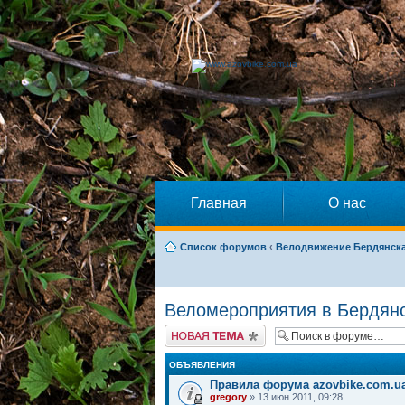
Главная
О нас
Список форумов
‹
Велодвижение Бердянск
Веломероприятия в Бердян
Начать новую тему
ОБЪЯВЛЕНИЯ
Правила форума azovbike.com.u
gregory
» 13 июн 2011, 09:28