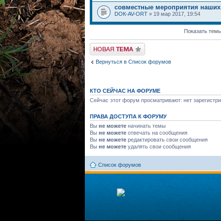
совместные мероприятия наших
DOК-AV-ORT
» 19 мар 2017, 19:54
Показать темы
Начать новую тему
Вернуться в Список форумов
КТО СЕЙЧАС НА ФОРУМЕ
Сейчас этот форум просматривают: нет зарегистри
ПРАВА ДОСТУПА К ФОРУМУ
Вы
не можете
начинать темы
Вы
не можете
отвечать на сообщения
Вы
не можете
редактировать свои сообщения
Вы
не можете
удалять свои сообщения
Список форумов