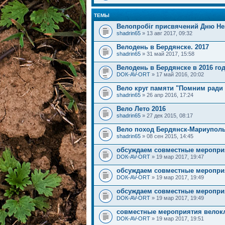
ТЕМЫ
Велопробіг присвячений Дню Нез
shadrin65
» 13 авг 2017, 09:32
Велодень в Бердянске. 2017
shadrin65
» 31 май 2017, 15:58
Велодень в Бердянске в 2016 г
DOК-AV-ORT
» 17 май 2016, 20:02
Вело круг памяти "Помним ради
shadrin65
» 26 апр 2016, 17:24
Вело Лето 2016
shadrin65
» 27 дек 2015, 08:17
Вело поход Бердянск-Мариупол
shadrin65
» 08 сен 2015, 14:45
обсуждаем совместные меропри
DOК-AV-ORT
» 19 мар 2017, 19:47
обсуждаем совместные меропри
DOК-AV-ORT
» 19 мар 2017, 19:49
обсуждаем совместные меропри
DOК-AV-ORT
» 19 мар 2017, 19:49
совместные мероприятия велок
DOК-AV-ORT
» 19 мар 2017, 19:51