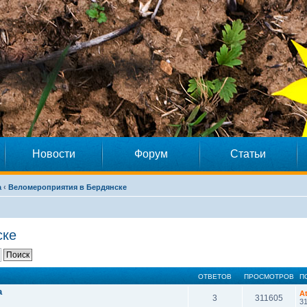
Новости
Форум
Статьи
а
‹
Веломероприятия в Бердянске
ске
ОТВЕТОВ
ПРОСМОТРОВ
П
a
A
3
311605
31