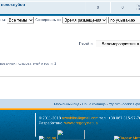
 велоклубов
Г
0
0
01
 за:
Сортировать по:
Перейти:
рованных пользователей и гости: 2
Мобильный вид
•
Наша команда
•
Удалить cookies ф
© 2011-2018
azovbike@gmail.com
тел.: +38 067 315-97-7
Разработано:
www.gregory.net.ua