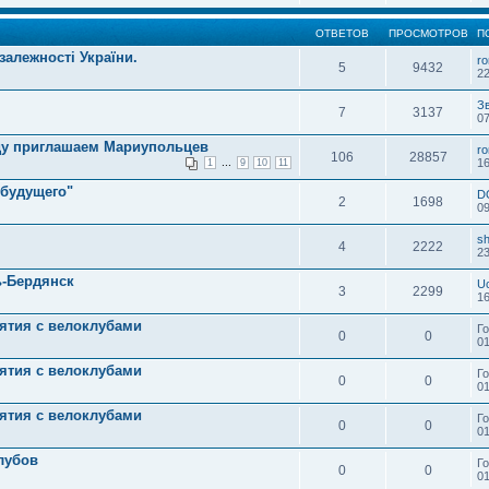
ОТВЕТОВ
ПРОСМОТРОВ
П
алежності України.
r
5
9432
22
З
7
3137
07
оду приглашаем Мариупольцев
r
106
28857
...
16
1
9
10
11
 будущего"
D
2
1698
09
sh
4
2222
23
ь-Бердянск
U
3
2299
16
ятия с велоклубами
Г
0
0
01
ятия с велоклубами
Г
0
0
01
ятия с велоклубами
Г
0
0
01
лубов
Г
0
0
01