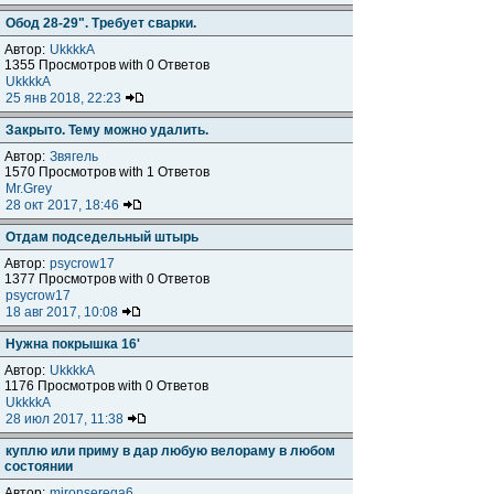
Обод 28-29". Требует сварки.
Автор:
UkkkkA
1355 Просмотров with 0 Ответов
UkkkkA
25 янв 2018, 22:23
Закрыто. Тему можно удалить.
Автор:
Звягель
1570 Просмотров with 1 Ответов
Mr.Grey
28 окт 2017, 18:46
Отдам подседельный штырь
Автор:
psycrow17
1377 Просмотров with 0 Ответов
psycrow17
18 авг 2017, 10:08
Нужна покрышка 16'
Автор:
UkkkkA
1176 Просмотров with 0 Ответов
UkkkkA
28 июл 2017, 11:38
куплю или приму в дар любую велораму в любом
состоянии
Автор:
mironserega6