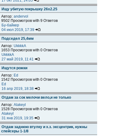
17 окт 2021, 14:05
Ищу убитую покрышку 26x2.25
Автор:
andervol
9502 Просмотров with 9 Ответов
Бу-байкер
04 июл 2019, 17:39
Подседел 25,4мм
Автор:
UkkkkA
1653 Просмотров with 0 Ответов
UkkkkA
27 май 2019, 11:41
Ищутся рожки
Автор:
Ed
1542 Просмотров with 0 Ответов
Ed
16 апр 2019, 18:38
Отдам за сок мелочи вело,и не только
Автор:
Alakeyl
1528 Просмотров with 0 Ответов
Alakeyl
31 янв 2019, 19:35
Отдам заднюю втулку и х.з. эксцентрик, нужны
спейсеры 1-1/8