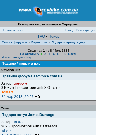
Велодвижение, велоспорт в Мариуполе
Полная версия
Вход
•
Регистрация
FAQ
•
Поиск
Список форумов
Барахолка
Подарю / приму в дар
»
»
Страница
1
из
8
[ Тем: 183 ]
На страницу
1
,
2
,
3
,
4
,
5
...
8
След.
Начать новую тему
Подарю / приму в дар
Объявления
Правила форума azovbike.com.ua
Автор:
gregory
310375 Просмотров with 3 Ответов
AtMatt
31 мар 2013, 20:53
Темы
Подарю петух Jamis Durango
Автор:
жiв4ik
9626 Просмотров with 0 Ответов
жiв4ik