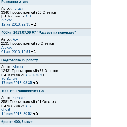
Рандонне-этикет
Автор:
herasim
3346 Просмотров with 13 Ответов
[
На страницу:
1
,
2
]
Alexxx
12 авг 2013, 22:35
400km 2013.07.06-07 "Рассвет на перевале"
Автор:
A.V
2135 Просмотров with 5 Ответов
Alexxx
01 авг 2013, 19:54
Подготовка к бревету.
Автор:
Alexxx
12431 Просмотров with 56 Ответов
[
На страницу:
1
...
4
,
5
,
6
]
Yo-Ваныч
17 июл 2013, 08:35
1000 от "Randonneurs Go"
Автор:
herasim
2581 Просмотров with 11 Ответов
[
На страницу:
1
,
2
]
ghost
14 июл 2013, 20:52
бревет 400, 6 июля