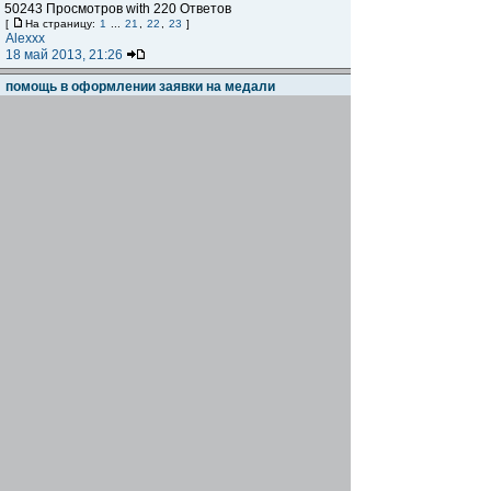
50243 Просмотров with 220 Ответов
[
На страницу:
1
...
21
,
22
,
23
]
Alexxx
18 май 2013, 21:26
помощь в оформлении заявки на медали
Автор:
herasim
1160 Просмотров with 4 Ответов
gregory
12 май 2013, 21:39
Календарь веломарафонов в 2013 году
Автор:
Bicyklist
1988 Просмотров with 8 Ответов
herasim
03 мар 2013, 16:08
Бревет на 400км.
Автор:
Alexxx
8261 Просмотров with 29 Ответов
[
На страницу:
1
,
2
,
3
]
Минотавр
30 июл 2012, 18:29
IV Lviv-Carpathians-Lviv 1200/1000km
Автор:
herasim
0 Просмотров with 0 Ответов
Гость