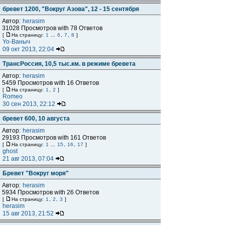
бревет 1200, "Вокруг Азова", 12 - 15 сентября
Автор:
herasim
31028 Просмотров with 78 Ответов
[
На страницу:
1
...
6
,
7
,
8
]
Yo-Ваныч
09 окт 2013, 22:04
ТрансРоссия, 10,5 тыс.км. в режиме бревета
Автор:
herasim
5459 Просмотров with 16 Ответов
[
На страницу:
1
,
2
]
Romeo
30 сен 2013, 22:12
бревет 600, 10 августа
Автор:
herasim
29193 Просмотров with 161 Ответов
[
На страницу:
1
...
15
,
16
,
17
]
ghost
21 авг 2013, 07:04
Бревет "Вокруг моря"
Автор:
herasim
5934 Просмотров with 26 Ответов
[
На страницу:
1
,
2
,
3
]
herasim
15 авг 2013, 21:52