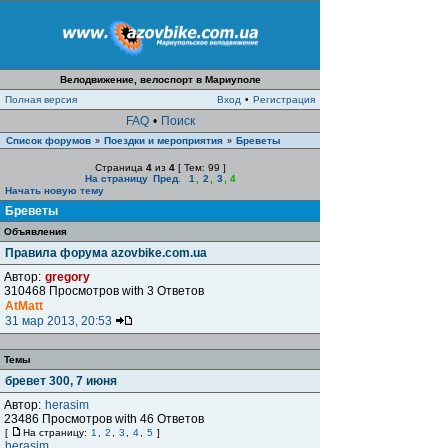
Велодвижение, велоспорт в Мариуполе
Полная версия
Вход
•
Регистрация
FAQ
•
Поиск
Список форумов
Поездки и мероприятия
Бреветы
»
»
Страница
4
из
4
[ Тем: 99 ]
На страницу
Пред.
1
,
2
,
3
,
4
Начать новую тему
Бреветы
Объявления
Правила форума azovbike.com.ua
Автор:
gregory
310468 Просмотров with 3 Ответов
AtMatt
31 мар 2013, 20:53
Темы
бревет 300, 7 июня
Автор:
herasim
23486 Просмотров with 46 Ответов
[
На страницу:
1
,
2
,
3
,
4
,
5
]
herasim