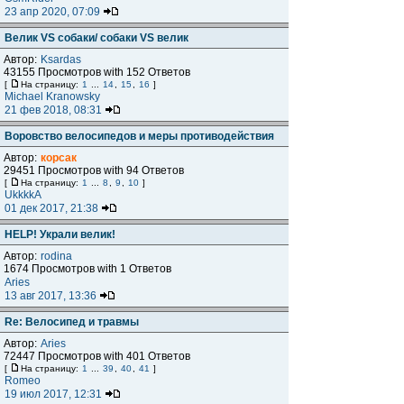
23 апр 2020, 07:09
Велик VS собаки/ собаки VS велик
Автор:
Ksardas
43155 Просмотров with 152 Ответов
[
На страницу:
1
...
14
,
15
,
16
]
Michael Kranowsky
21 фев 2018, 08:31
Воровство велосипедов и меры противодействия
Автор:
корсак
29451 Просмотров with 94 Ответов
[
На страницу:
1
...
8
,
9
,
10
]
UkkkkA
01 дек 2017, 21:38
HELP! Украли велик!
Автор:
rodina
1674 Просмотров with 1 Ответов
Aries
13 авг 2017, 13:36
Re: Велосипед и травмы
Автор:
Aries
72447 Просмотров with 401 Ответов
[
На страницу:
1
...
39
,
40
,
41
]
Romeo
19 июл 2017, 12:31