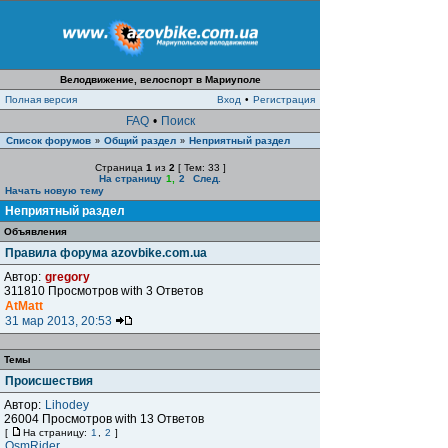
Велодвижение, велоспорт в Мариуполе
Полная версия
Вход
•
Регистрация
FAQ
•
Поиск
Список форумов
Общий раздел
Неприятный раздел
»
»
Страница
1
из
2
[ Тем: 33 ]
На страницу
1
,
2
След.
Начать новую тему
Неприятный раздел
Объявления
Правила форума azovbike.com.ua
Автор:
gregory
311810 Просмотров with 3 Ответов
AtMatt
31 мар 2013, 20:53
Темы
Происшествия
Автор:
Lihodey
26004 Просмотров with 13 Ответов
[
На страницу:
1
,
2
]
OsmRider