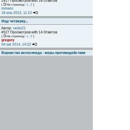
1917 Просмотров with 16 Ответов
[
На страницу:
1
,
2
]
romanc
18 апр 2015, 11:22
Ищу четверку...
Автор:
serjio21
4527 Просмотров with 14 Ответов
[
На страницу:
1
,
2
]
gregory
04 авг 2014, 14:22
Воровство велосипеда - меры противодействия
Автор:
Alakeyl
21290 Просмотров with 87 Ответов
[
На страницу:
1
...
7
,
8
,
9
]
SET
22 апр 2014, 12:11
Была найдена вело-перчатка
Автор:
UcrusPazzo
989 Просмотров with 0 Ответов
UcrusPazzo
08 апр 2014, 08:01
Мойка велосипеда кёрхером
Автор:
Dexpol
4085 Просмотров with 11 Ответов
[
На страницу:
1
,
2
]