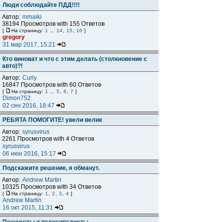
Люди соблюдайте ПДД!!!!
Автор:
mmaiki
38194 Просмотров with 155 Ответов
[
На страницу:
1
...
14
,
15
,
16
]
gregory
31 мар 2017, 15:21
Кто виноват и что с этим делать (столкновение с
авто)?!
Автор:
Curly
16847 Просмотров with 60 Ответов
[
На страницу:
1
...
5
,
6
,
7
]
Dimon752
02 сен 2016, 18:47
РЕБЯТА ПОМОГИТЕ! увели велик
Автор:
syrusvirus
2261 Просмотров with 4 Ответов
syrusvirus
06 июн 2016, 15:17
Подскажите решение, я обманут.
Автор:
Andrew Martin
10325 Просмотров with 34 Ответов
[
На страницу:
1
,
2
,
3
,
4
]
Andrew Martin
16 окт 2015, 11:31