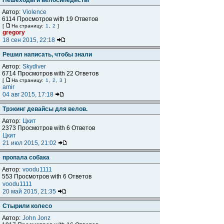
Пешеходы и велосипедисты
Автор:
Violence
6114 Просмотров with 19 Ответов
[
На страницу:
1
,
2
]
gregory
18 сен 2015, 22:18
Решил написать, чтобы знали
Автор:
Skydiver
6714 Просмотров with 22 Ответов
[
На страницу:
1
,
2
,
3
]
amir
04 авг 2015, 17:18
Трэкинг девайсы для велов.
Автор:
Цкит
2373 Просмотров with 6 Ответов
Цкит
21 июл 2015, 21:02
пропала собака
Автор:
voodu1111
553 Просмотров with 6 Ответов
voodu1111
20 май 2015, 21:35
Стырили колесо
Автор:
John Jonz