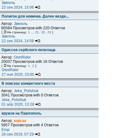
Звягель
22 сен 2024, 15:06
Полигон для новичка. Далее везде...
Автор:
Звягель
80584 Просмотров with 220 Ответов
[
На страницу:
1
...
21
,
22
,
23
]
Звягель
22 сен 2024, 14:59
Одиссея сербского пепелаца
Автор:
OsmRider
20037 Просмотров with 16 Ответов
[
На страницу:
1
,
2
]
OsmRider
27 ноя 2020, 23:00
В поисках конкретного места
Автор:
Jeka_Polishuk
3041 Просмотров with 0 Ответов
Jeka_Polishuk
01 апр 2020, 13:28
кружок на Павлополь
Автор:
корсак
5857 Просмотров with 4 Ответов
Егор
26 сен 2019, 07:29