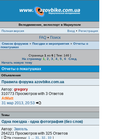
Велодвижение, велоспорт в Мариуполе
Полная версия
Вход
•
Регистрация
FAQ
•
Поиск
Список форумов
Поездки и мероприятия
Отчеты о
»
»
покатушках
Страница
1
из
6
[ Тем: 146 ]
На страницу
1
,
2
,
3
,
4
,
5
,
6
След.
Начать новую тему
Отчеты о покатушках
Объявления
Правила форума azovbike.com.ua
Автор:
gregory
310773 Просмотров with 3 Ответов
AtMatt
31 мар 2013, 20:53
Темы
Одна поездка - одна фотография (без слов)
Автор:
Звягель
264221 Просмотров with 325 Ответов
[
На страницу:
1
...
31
,
32
,
33
]