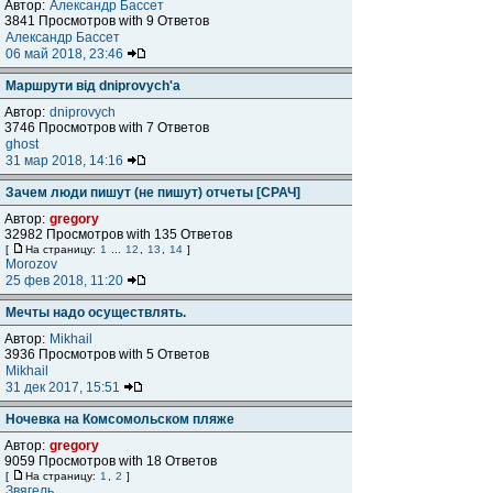
Автор:
Александр Бассет
3841 Просмотров with 9 Ответов
Александр Бассет
06 май 2018, 23:46
Маршрути від dniprovych'a
Автор:
dniprovych
3746 Просмотров with 7 Ответов
ghost
31 мар 2018, 14:16
Зачем люди пишут (не пишут) отчеты [СРАЧ]
Автор:
gregory
32982 Просмотров with 135 Ответов
[
На страницу:
1
...
12
,
13
,
14
]
Morozov
25 фев 2018, 11:20
Мечты надо осуществлять.
Автор:
Mikhail
3936 Просмотров with 5 Ответов
Mikhail
31 дек 2017, 15:51
Ночевка на Комсомольском пляже
Автор:
gregory
9059 Просмотров with 18 Ответов
[
На страницу:
1
,
2
]
Звягель