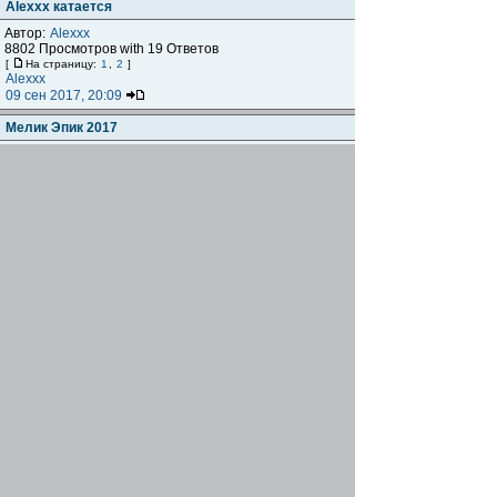
Alexxx катается
Автор:
Alexxx
8802 Просмотров with 19 Ответов
[
На страницу:
1
,
2
]
Alexxx
09 сен 2017, 20:09
Мелик Эпик 2017
Автор:
корсак
3759 Просмотров with 8 Ответов
amir
03 июл 2017, 13:46
Видосик покатухи на Тотем Волка)
Автор:
Romeo
3019 Просмотров with 2 Ответов
ChrisWalker
30 май 2017, 16:33
Усадьба Остен-Сакен
Автор:
Lone Ranger
1643 Просмотров with 0 Ответов
Lone Ranger
14 май 2017, 12:51
Фоторапорт с Байк-Экспо 2017
Автор:
xbz06ee
4704 Просмотров with 9 Ответов