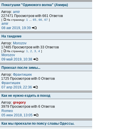
Покатушки "Одинокого волка" (Амира)
Автор:
amir
227471 Просмотров with 661 Ответов
[
На страницу:
1
...
65
,
66
,
67
]
amir
08 авг 2019, 19:39
На тандеме
Автор:
Morozov
17485 Просмотров with 33 Ответов
[
На страницу:
1
,
2
,
3
,
4
]
Morozov
09 май 2019, 10:38
Проехал после зимы...
Автор:
Франтишек
1725 Просмотров with 0 Ответов
Франтишек
07 апр 2019, 22:36
Как не нужно ездить в поход
Автор:
gregory
3979 Просмотров with 6 Ответов
Romeo
05 июн 2018, 13:05
Как мы проехали по поясу славы Одессы.