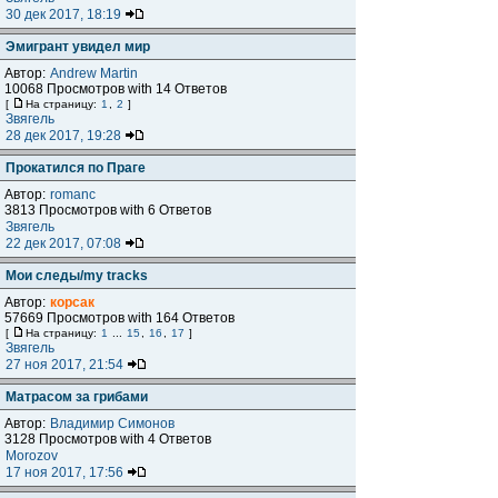
30 дек 2017, 18:19
Эмигрант увидел мир
Автор:
Andrew Martin
10068 Просмотров with 14 Ответов
[
На страницу:
1
,
2
]
Звягель
28 дек 2017, 19:28
Прокатился по Праге
Автор:
romanc
3813 Просмотров with 6 Ответов
Звягель
22 дек 2017, 07:08
Мои следы/my tracks
Автор:
корсак
57669 Просмотров with 164 Ответов
[
На страницу:
1
...
15
,
16
,
17
]
Звягель
27 ноя 2017, 21:54
Матрасом за грибами
Автор:
Владимир Симонов
3128 Просмотров with 4 Ответов
Morozov
17 ноя 2017, 17:56