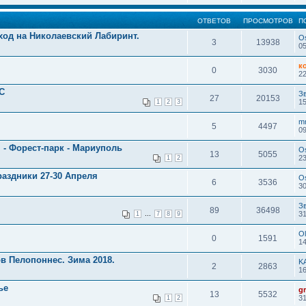
ОТВЕТОВ
ПРОСМОТРОВ
П
ход на Николаевский Лабиринт.
O
3
13938
05
к
0
3030
22
С
З
27
20153
15
1
2
3
m
5
4497
09
я - Форест-парк - Мариуполь
O
13
5055
23
1
2
аздники 27-30 Апреля
O
6
3536
30
З
89
36498
...
31
1
7
8
9
Ol
0
1591
14
в Пелопоннес. Зима 2018.
K
2
2863
16
ье
g
13
5532
31
1
2