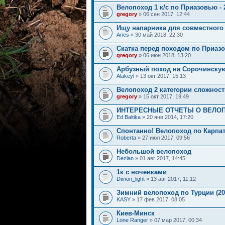
Велопоход 1 к/с по Приазовью - 2
gregory
» 06 сен 2017, 12:44
Ищу напарника для совместного 
Aries
» 30 май 2018, 22:30
Скатка перед походом по Приаз
gregory
» 06 июн 2018, 13:20
Арбузный поход на Сорочинску
Alakeyl
» 13 окт 2017, 15:13
Велопоход 2 категории сложност
gregory
» 15 окт 2017, 19:49
ИНТЕРЕСНЫЕ ОТЧЕТЫ О ВЕЛО
Ed Baltika
» 20 янв 2014, 17:20
Спонтанно! Велопоход по Карпатам
Roberta
» 27 июл 2017, 09:56
Небольшой велопоход
Dezlan
» 01 авг 2017, 14:45
1к с ночевками
Dimon_light
» 13 авг 2017, 11:12
Зимний велопоход по Турции (201
KASY
» 17 фев 2017, 08:05
Киев-Минск
Lone Ranger
» 07 мар 2017, 00:34