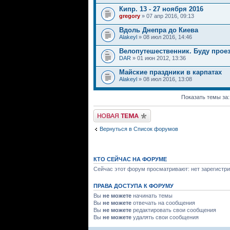
Кипр. 13 - 27 ноября 2016
gregory
» 07 апр 2016, 09:13
Вдоль Днепра до Киева
Alakeyl
» 08 июл 2016, 14:46
Велопутешественник. Буду проез
DAR
» 01 июн 2012, 13:36
Майские праздники в карпатах
Alakeyl
» 08 июл 2016, 13:08
Показать темы за
Начать новую тему
Вернуться в Список форумов
КТО СЕЙЧАС НА ФОРУМЕ
Сейчас этот форум просматривают: нет зарегистри
ПРАВА ДОСТУПА К ФОРУМУ
Вы
не можете
начинать темы
Вы
не можете
отвечать на сообщения
Вы
не можете
редактировать свои сообщения
Вы
не можете
удалять свои сообщения