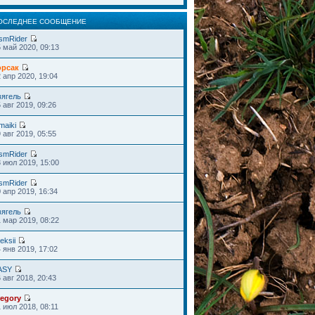
ОСЛЕДНЕЕ СООБЩЕНИЕ
smRider
 май 2020, 09:13
орсак
 апр 2020, 19:04
вягель
 авг 2019, 09:26
maiki
 авг 2019, 05:55
smRider
 июл 2019, 15:00
smRider
 апр 2019, 16:34
вягель
 мар 2019, 08:22
eksii
 янв 2019, 17:02
ASY
 авг 2018, 20:43
regory
 июл 2018, 08:11