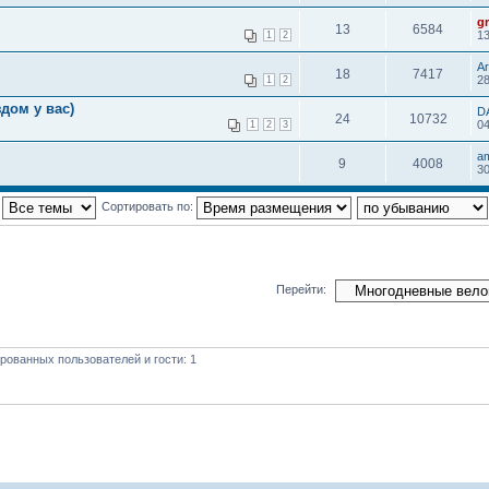
g
13
6584
13
1
2
Ar
18
7417
28
1
2
дом у вас)
D
24
10732
04
1
2
3
am
9
4008
30
:
Сортировать по:
Перейти:
рованных пользователей и гости: 1