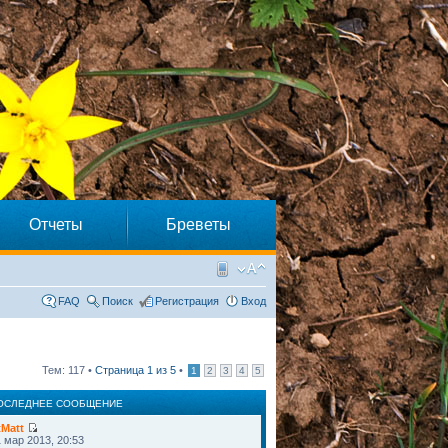
Отчеты
Бреветы
FAQ
Поиск
Регистрация
Вход
Тем: 117 •
Страница
1
из
5
•
1
2
3
4
5
ОСЛЕДНЕЕ СООБЩЕНИЕ
tMatt
 мар 2013, 20:53