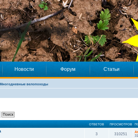
Новости
Форум
Статьи
Многодневные велопоходы
ОТВЕТОВ
ПРОСМОТРОВ
П
a
A
3
310251
31