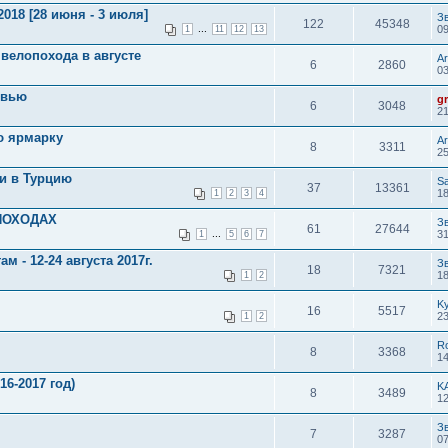
018 [28 июня - 3 июля]
З
122
45348
...
09
1
11
12
13
велопохода в августе
Ar
6
2860
03
овью
g
6
3048
21
ю ярмарку
Ar
8
3311
25
и в Турцию
S
37
13361
18
1
2
3
4
ПОХОДАХ
З
61
27644
...
31
1
5
6
7
 - 12-24 августа 2017г.
З
18
7321
18
1
2
K
16
5517
23
1
2
R
8
3368
14
6-2017 год)
K
8
3489
12
З
7
3287
07