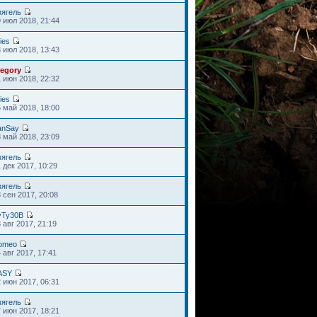
вягель
 июл 2018, 21:44
ies
 июл 2018, 13:43
regory
 июн 2018, 22:32
ies
 май 2018, 18:00
anSay
 май 2018, 23:09
вягель
 дек 2017, 10:29
вягель
 сен 2017, 20:08
yTy30B
 авг 2017, 21:19
omeo
 авг 2017, 17:41
ASY
 июн 2017, 06:31
вягель
 июн 2017, 18:21