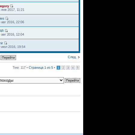
regory
 янв 2017, 11:21
ies
 авг 2016, 22:06
AR
 авг 2016, 12:04
ir
 июл 2016, 19:54
След.
Тем: 117 •
Страница
1
из
5
•
1
2
3
4
5