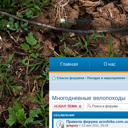
Главная
О нас
Список форумов
‹
Поездки и мероприятия
‹
Многодневные велопоходы
Начать новую тему
ОБЪЯВЛЕНИЯ
Правила форума azovbike.com.u
gregory
» 13 июн 2011, 09:28