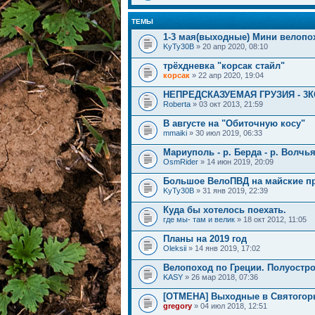
ТЕМЫ
1-3 мая(выходные) Мини велопо
KyTy30B
» 20 апр 2020, 08:10
трёхдневка "корсак стайл"
корсак
» 22 апр 2020, 19:04
НЕПРЕДСКАЗУЕМАЯ ГРУЗИЯ - 3К
Roberta
» 03 окт 2013, 21:59
В августе на "Обиточную косу"
mmaiki
» 30 июл 2019, 06:33
Мариуполь - р. Берда - р. Волчь
OsmRider
» 14 июн 2019, 20:09
Большое ВелоПВД на майские пр
KyTy30B
» 31 янв 2019, 22:39
Куда бы хотелось поехать.
где мы- там и велик
» 18 окт 2012, 11:05
Планы на 2019 год
Oleksii
» 14 янв 2019, 17:02
Велопоход по Греции. Полуостро
KASY
» 26 мар 2018, 07:36
[ОТМЕНА] Выходные в Святогор
gregory
» 04 июл 2018, 12:51