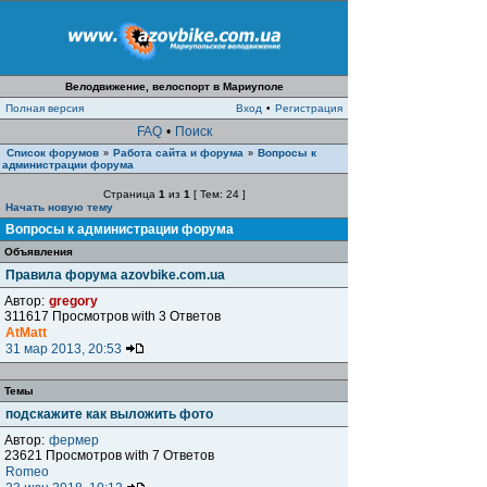
Велодвижение, велоспорт в Мариуполе
Полная версия
Вход
•
Регистрация
FAQ
•
Поиск
Список форумов
Работа сайта и форума
Вопросы к
»
»
администрации форума
Страница
1
из
1
[ Тем: 24 ]
Начать новую тему
Вопросы к администрации форума
Объявления
Правила форума azovbike.com.ua
Автор:
gregory
311617 Просмотров with 3 Ответов
AtMatt
31 мар 2013, 20:53
Темы
подскажите как выложить фото
Автор:
фермер
23621 Просмотров with 7 Ответов
Romeo