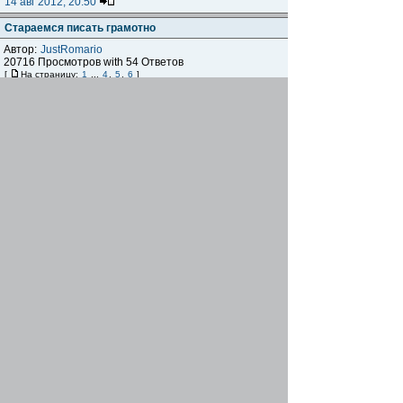
14 авг 2012, 20:50
Стараемся писать грамотно
Автор:
JustRomario
20716 Просмотров with 54 Ответов
[
На страницу:
1
...
4
,
5
,
6
]
gregory
30 май 2012, 16:32
Как выложить звуковой файл?
Автор:
leshiy
3087 Просмотров with 4 Ответов
leshiy
06 апр 2012, 23:22
Визитки сайта azovbike.com.ua
Автор:
gregory
10277 Просмотров with 22 Ответов
[
На страницу:
1
,
2
,
3
]
Aries
14 авг 2011, 21:00
Смайлики
Автор:
gregory
3486 Просмотров with 4 Ответов
Aries
10 авг 2011, 18:43
Обновление дизайна