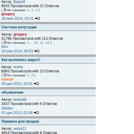
Автор:
BaguM
9932 Просмотров with 21 Ответов
[
На страницу:
1
,
2
,
3
]
gregory
28 июн 2014, 20:41
Система репутации
Автор:
gregory
31796 Просмотров with 113 Ответов
[
На страницу:
1
...
10
,
11
,
12
]
Мос
26 апр 2014, 06:03
Как выложить видео?
Автор:
leshiy
6993 Просмотров with 10 Ответов
[
На страницу:
1
,
2
]
корсак
09 дек 2013, 16:02
объявления
Автор:
tankistik
3437 Просмотров with 6 Ответов
Startas
01 дек 2013, 01:08
Правила для продам
Автор:
serjio21
4854 Просмотров with 9 Ответов