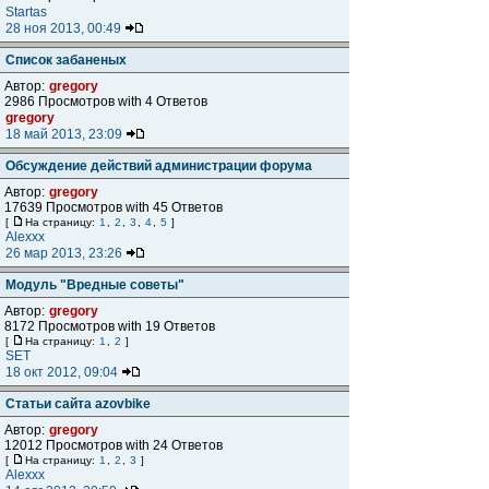
Startas
28 ноя 2013, 00:49
Список забаненых
Автор:
gregory
2986 Просмотров with 4 Ответов
gregory
18 май 2013, 23:09
Обсуждение действий администрации форума
Автор:
gregory
17639 Просмотров with 45 Ответов
[
На страницу:
1
,
2
,
3
,
4
,
5
]
Alexxx
26 мар 2013, 23:26
Модуль "Вредные советы"
Автор:
gregory
8172 Просмотров with 19 Ответов
[
На страницу:
1
,
2
]
SET
18 окт 2012, 09:04
Статьи сайта azovbike
Автор:
gregory
12012 Просмотров with 24 Ответов
[
На страницу:
1
,
2
,
3
]
Alexxx