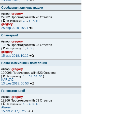
23 июн 2018, 10:12
Сообщения администрации
Автор:
gregory
29882 Просмотров with 76 Ответов
[
На страницу:
1
...
6
,
7
,
8
]
gregory
25 апр 2018, 15:21
Спамерам!
Автор:
gregory
10376 Просмотров with 23 Ответов
[
На страницу:
1
,
2
,
3
]
gregory
15 мар 2018, 10:12
Ваши замечания и пожелания
Автор:
gregory
120096 Просмотров with 523 Ответов
[
На страницу:
1
...
51
,
52
,
53
]
KARVAC
13 фев 2018, 00:53
Генератор идей
Автор:
gregory
18266 Просмотров with 53 Ответов
[
На страницу:
1
...
4
,
5
,
6
]
Alakeyl
15 окт 2017, 07:55