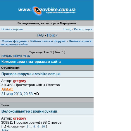
Велодвижение, велоспорт в Мариуполе
Полная версия
Вход
•
Регистрация
FAQ
•
Поиск
Список форумов
Работа сайта и форума
Комментарии к
»
»
материалам сайта
Страница
1
из
1
[ Тем: 5 ]
Начать новую тему
Комментарии к материалам сайта
Объявления
Правила форума azovbike.com.ua
Автор:
gregory
310468 Просмотров with 3 Ответов
AtMatt
31 мар 2013, 20:53
Темы
Велокомпьютер своими руками
Автор:
gregory
309811 Просмотров with 98 Ответов
[
На страницу:
1
...
8
,
9
,
10
]
Alex