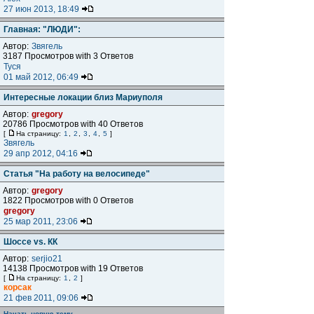
27 июн 2013, 18:49
Главная: "ЛЮДИ":
Автор:
Звягель
3187 Просмотров with 3 Ответов
Туся
01 май 2012, 06:49
Интересные локации близ Мариуполя
Автор:
gregory
20786 Просмотров with 40 Ответов
[
На страницу:
1
,
2
,
3
,
4
,
5
]
Звягель
29 апр 2012, 04:16
Статья "На работу на велосипеде"
Автор:
gregory
1822 Просмотров with 0 Ответов
gregory
25 мар 2011, 23:06
Шоссе vs. КК
Автор:
serjio21
14138 Просмотров with 19 Ответов
[
На страницу:
1
,
2
]
корсак
21 фев 2011, 09:06
Начать новую тему