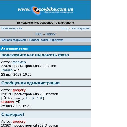
Велодвижение, велоспорт в Мариуполе
Полная версия
Вход
•
Регистрация
FAQ
•
Поиск
Список форумов
Работа сайта и форума
»
Активные темы
подскажите как выложить фото
Автор:
фермер
23428 Просмотров with 7 Ответов
Romeo
23 июн 2018, 10:12
Сообщения администрации
Автор:
gregory
29819 Просмотров with 76 Ответов
[
На страницу:
1
...
6
,
7
,
8
]
gregory
25 апр 2018, 15:21
Спамерам!
Автор:
gregory
10363 Просмотров with 23 Ответов