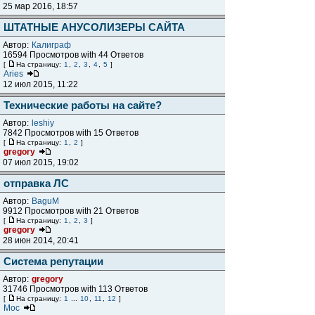
25 мар 2016, 18:57
ШТАТНЫЕ АНУСОЛИЗЕРЫ САЙТА
Автор:
Калиграф
16594 Просмотров with 44 Ответов
[
На страницу:
1
,
2
,
3
,
4
,
5
]
Aries
12 июл 2015, 11:22
Технические работы на сайте?
Автор:
leshiy
7842 Просмотров with 15 Ответов
[
На страницу:
1
,
2
]
gregory
07 июл 2015, 19:02
отправка ЛС
Автор:
BaguM
9912 Просмотров with 21 Ответов
[
На страницу:
1
,
2
,
3
]
gregory
28 июн 2014, 20:41
Система репутации
Автор:
gregory
31746 Просмотров with 113 Ответов
[
На страницу:
1
...
10
,
11
,
12
]
Мос