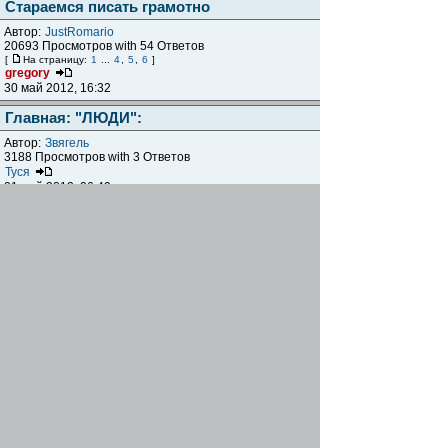
Стараемся писать грамотно
Автор:
JustRomario
20693 Просмотров with 54 Ответов
[
На страницу:
1
...
4
,
5
,
6
]
gregory
30 май 2012, 16:32
Главная: "ЛЮДИ":
Автор:
Звягель
3188 Просмотров with 3 Ответов
Туся
01 май 2012, 06:49
Интересные локации близ Мариуполя
Автор:
gregory
20793 Просмотров with 40 Ответов
[
На страницу:
1
,
2
,
3
,
4
,
5
]
Звягель
29 апр 2012, 04:16
Как выложить звуковой файл?
Автор:
leshiy
3080 Просмотров with 4 Ответов
leshiy
06 апр 2012, 23:22
Визитки сайта azovbike.com.ua