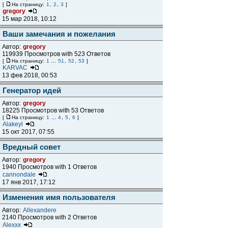
[
На страницу:
1
,
2
,
3
]
gregory
15 мар 2018, 10:12
Ваши замечания и пожелания
Автор:
gregory
119939 Просмотров with 523 Ответов
[
На страницу:
1
...
51
,
52
,
53
]
KARVAC
13 фев 2018, 00:53
Генератор идей
Автор:
gregory
18225 Просмотров with 53 Ответов
[
На страницу:
1
...
4
,
5
,
6
]
Alakeyl
15 окт 2017, 07:55
Вредный совет
Автор:
gregory
1940 Просмотров with 1 Ответов
cannondale
17 янв 2017, 17:12
Изменения имя пользователя
Автор:
Allexandere
2140 Просмотров with 2 Ответов
Alexxx