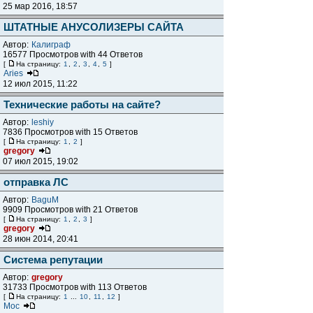
25 мар 2016, 18:57
ШТАТНЫЕ АНУСОЛИЗЕРЫ САЙТА
Автор:
Калиграф
16577 Просмотров with 44 Ответов
[
На страницу:
1
,
2
,
3
,
4
,
5
]
Aries
12 июл 2015, 11:22
Технические работы на сайте?
Автор:
leshiy
7836 Просмотров with 15 Ответов
[
На страницу:
1
,
2
]
gregory
07 июл 2015, 19:02
отправка ЛС
Автор:
BaguM
9909 Просмотров with 21 Ответов
[
На страницу:
1
,
2
,
3
]
gregory
28 июн 2014, 20:41
Система репутации
Автор:
gregory
31733 Просмотров with 113 Ответов
[
На страницу:
1
...
10
,
11
,
12
]
Мос