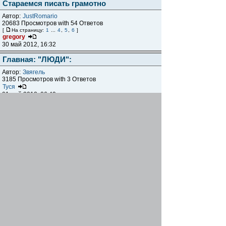
Стараемся писать грамотно
Автор:
JustRomario
20683 Просмотров with 54 Ответов
[
На страницу:
1
...
4
,
5
,
6
]
gregory
30 май 2012, 16:32
Главная: "ЛЮДИ":
Автор:
Звягель
3185 Просмотров with 3 Ответов
Туся
01 май 2012, 06:49
Интересные локации близ Мариуполя
Автор:
gregory
20762 Просмотров with 40 Ответов
[
На страницу:
1
,
2
,
3
,
4
,
5
]
Звягель
29 апр 2012, 04:16
Как выложить звуковой файл?
Автор:
leshiy
3078 Просмотров with 4 Ответов
leshiy
06 апр 2012, 23:22
Визитки сайта azovbike.com.ua