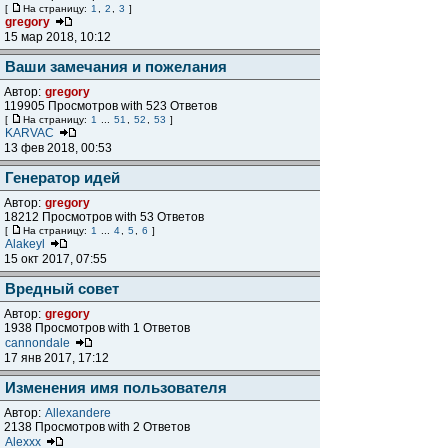
[
На страницу:
1
,
2
,
3
]
gregory
15 мар 2018, 10:12
Ваши замечания и пожелания
Автор:
gregory
119905 Просмотров with 523 Ответов
[
На страницу:
1
...
51
,
52
,
53
]
KARVAC
13 фев 2018, 00:53
Генератор идей
Автор:
gregory
18212 Просмотров with 53 Ответов
[
На страницу:
1
...
4
,
5
,
6
]
Alakeyl
15 окт 2017, 07:55
Вредный совет
Автор:
gregory
1938 Просмотров with 1 Ответов
cannondale
17 янв 2017, 17:12
Изменения имя пользователя
Автор:
Allexandere
2138 Просмотров with 2 Ответов
Alexxx