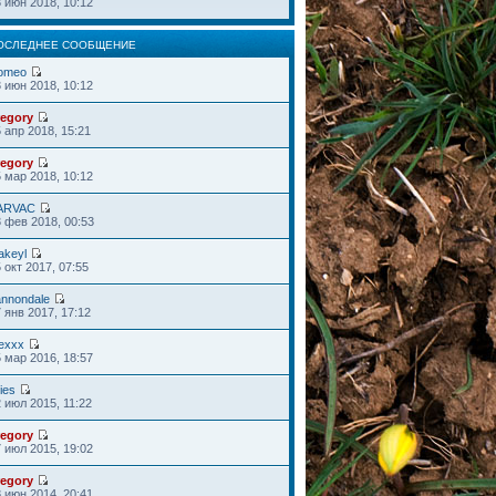
 июн 2018, 10:12
ОСЛЕДНЕЕ СООБЩЕНИЕ
omeo
 июн 2018, 10:12
regory
 апр 2018, 15:21
regory
 мар 2018, 10:12
ARVAC
 фев 2018, 00:53
akeyl
 окт 2017, 07:55
annondale
 янв 2017, 17:12
lexxx
 мар 2016, 18:57
ies
 июл 2015, 11:22
regory
 июл 2015, 19:02
regory
 июн 2014, 20:41