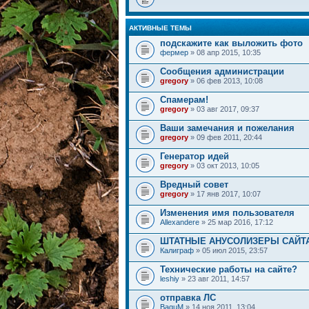
АКТИВНЫЕ ТЕМЫ
подскажите как выложить фото
фермер
» 08 апр 2015, 10:35
Сообщения администрации
gregory
» 06 фев 2013, 10:08
Спамерам!
gregory
» 03 авг 2017, 09:37
Ваши замечания и пожелания
gregory
» 09 фев 2011, 20:44
Генератор идей
gregory
» 03 окт 2013, 10:05
Вредный совет
gregory
» 17 янв 2017, 10:07
Изменения имя пользователя
Allexandere
» 25 мар 2016, 17:12
ШТАТНЫЕ АНУСОЛИЗЕРЫ САЙТ
Калиграф
» 05 июл 2015, 23:57
Технические работы на сайте?
leshiy
» 23 авг 2011, 14:57
отправка ЛС
BaguM
» 14 ноя 2011, 13:04