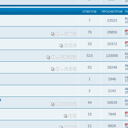
23
ОТВЕТОВ
ПРОСМОТРОВ
П
R
7
23523
23
g
76
29850
...
25
1
6
7
8
g
23
10372
15
1
2
3
K
523
120006
...
13
1
51
52
53
Al
53
18248
...
15
1
4
5
6
c
1
1946
17
A
2
2142
25
А
Ar
44
16619
12
1
2
3
4
5
g
15
7849
07
1
2
g
21
9926
28
1
2
3