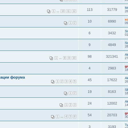
М
113
31779
...
26
1
10
11
12
к
10
6990
09
1
2
St
6
3432
01
St
9
4849
28
Al
98
321341
...
27
1
8
9
10
g
4
2983
18
рации форума
A
45
17622
26
1
2
3
4
5
S
19
8163
18
1
2
A
24
12002
14
1
2
3
g
54
20703
...
30
1
4
5
6
Т
3
3193