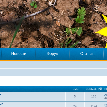
Новости
Форум
Статьи
ТЕМЫ
СООБЩЕНИЙ
П
а
Al
5
165
27
ма
R
24
1124