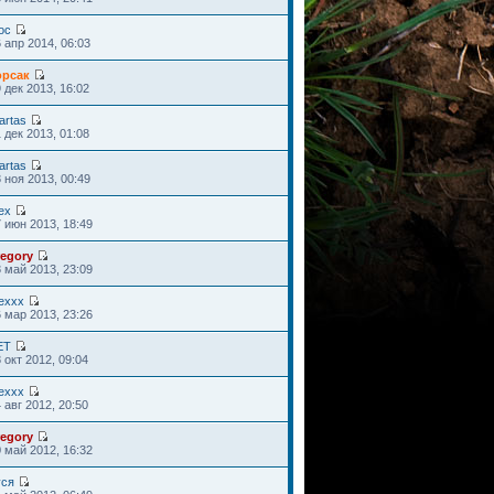
ос
 апр 2014, 06:03
орсак
 дек 2013, 16:02
artas
 дек 2013, 01:08
artas
 ноя 2013, 00:49
ex
 июн 2013, 18:49
regory
 май 2013, 23:09
lexxx
 мар 2013, 23:26
ET
 окт 2012, 09:04
lexxx
 авг 2012, 20:50
regory
 май 2012, 16:32
уся