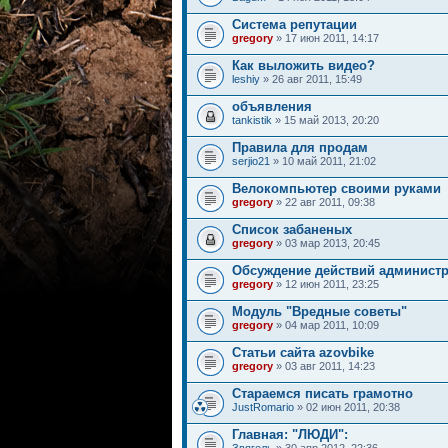
Система репутации
gregory
» 17 июн 2011, 14:17
Как выложить видео?
leshiy
» 26 авг 2011, 15:49
объявления
tankistik
» 15 май 2013, 20:20
Правила для продам
serjio21
» 10 май 2011, 21:02
Велокомпьютер своими руками
gregory
» 22 авг 2011, 09:38
Список забаненых
gregory
» 03 мар 2013, 20:45
Обсуждение действий админист
gregory
» 12 июн 2011, 23:25
Модуль "Вредные советы"
gregory
» 04 мар 2011, 10:09
Статьи сайта azovbike
gregory
» 03 авг 2011, 14:23
Стараемся писать грамотно
JustRomario
» 02 июн 2011, 20:38
Главная: "ЛЮДИ":