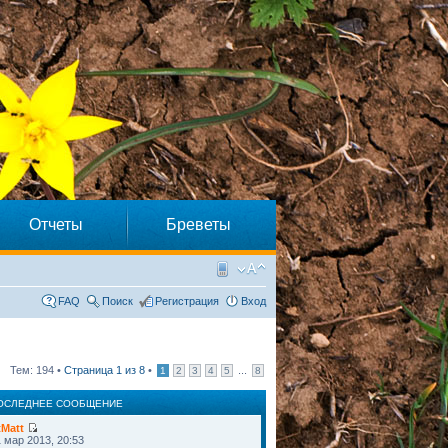
Отчеты
Бреветы
FAQ
Поиск
Регистрация
Вход
Тем: 194 •
Страница
1
из
8
•
...
1
2
3
4
5
8
ОСЛЕДНЕЕ СООБЩЕНИЕ
tMatt
 мар 2013, 20:53