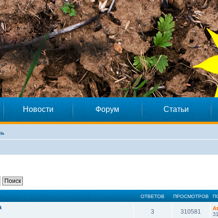
Новости
Форум
Статьи
нь
ОТВЕТОВ
ПРОСМОТРОВ
П
a
A
3
310581
31