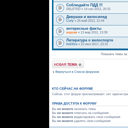
Соблюдайте ПДД !!!
DELETED » 14 сен 2012, 20:31
Девушки и велосипед
Curly
» 25 май 2012, 21:44
интересные факты
корсак
» 13 мар 2011, 13:39
Литература о велоспорте
KeDDre
» 22 июл 2017, 23:31
Показать темы за
Начать новую тему
Вернуться в Список форумов
КТО СЕЙЧАС НА ФОРУМЕ
Сейчас этот форум просматривают: нет зарегистри
ПРАВА ДОСТУПА К ФОРУМУ
Вы
не можете
начинать темы
Вы
не можете
отвечать на сообщения
Вы
не можете
редактировать свои сообщения
Вы
не можете
удалять свои сообщения