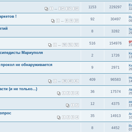
E
1153
229297
...
11
1
114
115
116
аркетов !
R
92
30497
...
09
1
8
9
10
ятий
S
8
3282
29
g
516
154976
...
23
1
50
51
52
лосипедисты Мариуполя
K
2
1726
13
е прокол не обнаруживается
K
9
2971
26
m
409
96583
...
14
1
39
40
41
ти (и не только...)
A
36
17574
25
1
2
3
4
a
12
4375
13
1
2
вопрос
Ar
35
14913
10
1
2
3
4
R
8
4452
07