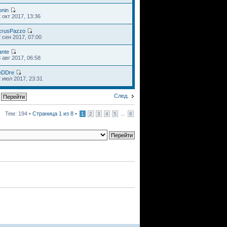
onin
 окт 2017, 13:36
crusPazzo
 сен 2017, 07:00
ante
 авг 2017, 06:58
eDDre
 июл 2017, 23:31
След.
Тем: 194 •
Страница
1
из
8
•
...
1
2
3
4
5
8