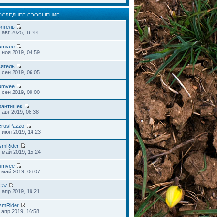
ОСЛЕДНЕЕ СООБЩЕНИЕ
вягель
 авг 2025, 16:44
umvee
 ноя 2019, 04:59
вягель
 сен 2019, 06:05
umvee
 сен 2019, 09:00
рантишек
 авг 2019, 08:38
crusPazzo
 июн 2019, 14:23
smRider
 май 2019, 15:24
umvee
 май 2019, 06:07
GV
 апр 2019, 19:21
smRider
 апр 2019, 16:58