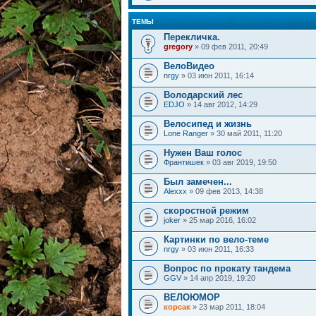
ТЕМЫ
Перекличка.
gregory
» 09 фев 2011, 20:49
ВелоВидео
nrgy
» 03 июн 2011, 16:14
Володарский лес
EDJO
» 14 авг 2012, 14:29
Велосипед и жизнь
Lone Ranger
» 30 май 2011, 11:20
Нужен Ваш голос
Франтишек
» 03 авг 2019, 19:50
Был замечен...
Alexxx
» 09 фев 2013, 14:38
скоростной режим
joker
» 25 мар 2016, 16:02
Картинки по вело-теме
nrgy
» 03 июн 2011, 16:33
Вопрос по прокату тандема
GGV
» 14 апр 2019, 19:20
ВЕЛОЮМОР
корсак
» 23 мар 2011, 18:04