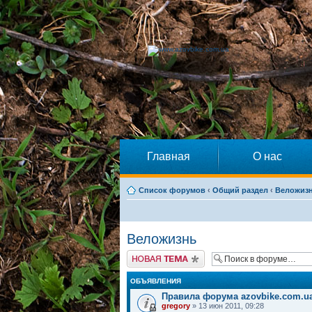
Главная
О нас
Список форумов
‹
Общий раздел
‹
Веложиз
Веложизнь
Начать новую тему
ОБЪЯВЛЕНИЯ
Правила форума azovbike.com.u
gregory
» 13 июн 2011, 09:28