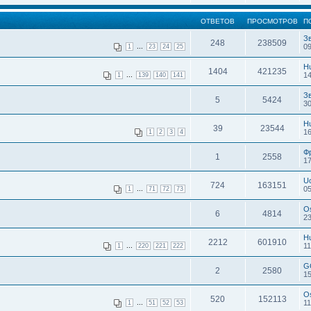
ОТВЕТОВ
ПРОСМОТРОВ
П
З
248
238509
...
09
1
23
24
25
H
1404
421235
...
14
1
139
140
141
З
5
5424
30
H
39
23544
16
1
2
3
4
Ф
1
2558
17
U
724
163151
...
05
1
71
72
73
O
6
4814
23
H
2212
601910
...
11
1
220
221
222
G
2
2580
15
O
520
152113
...
11
1
51
52
53