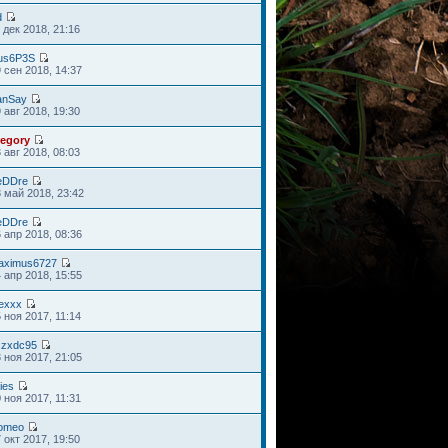
d
 дек 2018, 21:16
us6P3S
 сен 2018, 14:37
anSay
 авг 2018, 19:30
regory
 авг 2018, 08:03
eDDre
 май 2018, 23:42
eDDre
 апр 2018, 08:36
aximus6727
 апр 2018, 15:55
lexxx
 ноя 2017, 11:14
szxdc95
 ноя 2017, 21:05
ies
 ноя 2017, 11:31
omeo
 окт 2017, 19:50