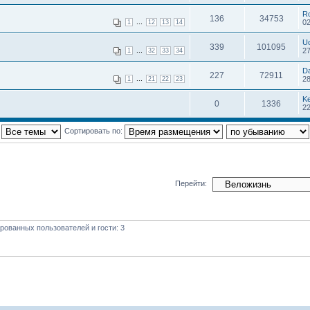
R
136
34753
...
02
1
12
13
14
U
339
101095
...
27
1
32
33
34
D
227
72911
...
28
1
21
22
23
K
0
1336
22
:
Сортировать по:
Перейти:
рованных пользователей и гости: 3