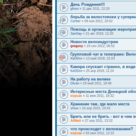
День Рождения!!!
ghost
» 11 дек 2011, 22:20
борьба за велостоянки у суперм
Cerber
» 09 ноя 2012, 20:52
Помощь в организации меропри
SanSay
» 21 авг 2018, 12:28
Новости велоиндустрии
gregory
» 19 сен 2012, 06:52
Групповой чат в телеграме: Ве
KeDDre
» 13 май 2018, 22:03
Камера спускает странно, в вод
KeDDre
» 25 апр 2018, 11:24
На работу на велике
DIvan
» 29 май 2011, 18:48
Интересные места Донецкой облас
корсак
» 11 июн 2011, 18:32
Хранение там, где мало места
shsw
» 16 апр 2015, 10:43
Брить или не брить - вот в чем 
AtMatt
» 27 апр 2011, 23:32
что происходит с веломанами?
корсак
» 03 июн 2011, 12:22