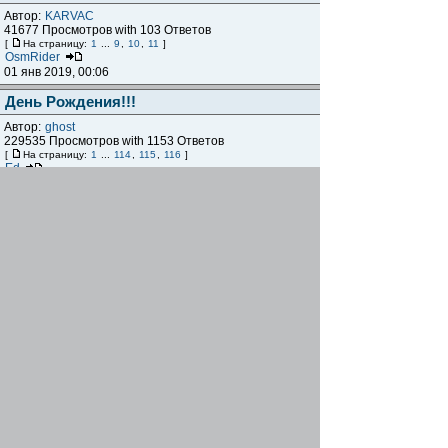
Автор:
KARVAC
41677 Просмотров with 103 Ответов
[
На страницу:
1
...
9
,
10
,
11
]
OsmRider
01 янв 2019, 00:06
День Рождения!!!
Автор:
ghost
229535 Просмотров with 1153 Ответов
[
На страницу:
1
...
114
,
115
,
116
]
Ed
11 дек 2018, 21:16
Подфорумы
Веложизнь
Велоновости, велоюмор, велокартинки и веловидео,
интересные факты и рассуждения, прочие
велотемы... Если вы не знаете или сомневаетесь, в
каком разделе создать тему - этот раздел для вас. В
крайнем случае, тема будет перенесена куда нужно.
194 Темы with 13794 Сообщений
Re: Перекличка.
Звягель
09 авг 2025, 16:44
Велодвижение и город
11 Темы with 263 Сообщений