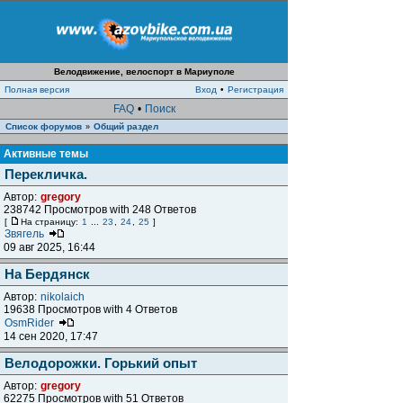
Велодвижение, велоспорт в Мариуполе
Полная версия
Вход
•
Регистрация
FAQ
•
Поиск
Список форумов
Общий раздел
»
Активные темы
Перекличка.
Автор:
gregory
238742 Просмотров with 248 Ответов
[
На страницу:
1
...
23
,
24
,
25
]
Звягель
09 авг 2025, 16:44
На Бердянск
Автор:
nikolaich
19638 Просмотров with 4 Ответов
OsmRider
14 сен 2020, 17:47
Велодорожки. Горький опыт
Автор:
gregory
62275 Просмотров with 51 Ответов