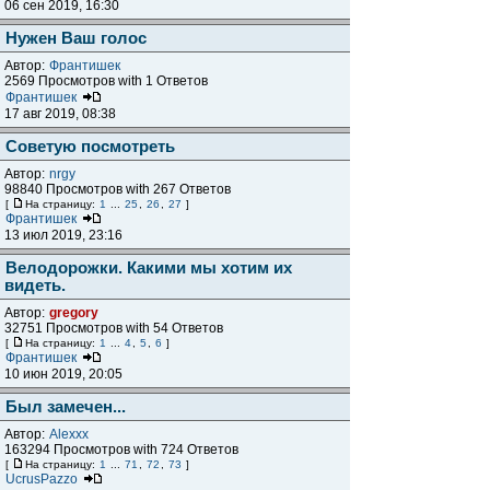
06 сен 2019, 16:30
Нужен Ваш голос
Автор:
Франтишек
2569 Просмотров with 1 Ответов
Франтишек
17 авг 2019, 08:38
Советую посмотреть
Автор:
nrgy
98840 Просмотров with 267 Ответов
[
На страницу:
1
...
25
,
26
,
27
]
Франтишек
13 июл 2019, 23:16
Велодорожки. Какими мы хотим их
видеть.
Автор:
gregory
32751 Просмотров with 54 Ответов
[
На страницу:
1
...
4
,
5
,
6
]
Франтишек
10 июн 2019, 20:05
Был замечен...
Автор:
Alexxx
163294 Просмотров with 724 Ответов
[
На страницу:
1
...
71
,
72
,
73
]
UcrusPazzo