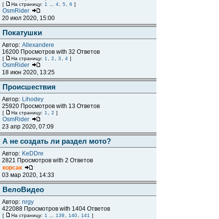
[
На страницу:
1
...
4
,
5
,
6
]
OsmRider
20 июл 2020, 15:00
Покатушки
Автор:
Allexandere
16200 Просмотров with 32 Ответов
[
На страницу:
1
,
2
,
3
,
4
]
OsmRider
18 июн 2020, 13:25
Происшествия
Автор:
Lihodey
25920 Просмотров with 13 Ответов
[
На страницу:
1
,
2
]
OsmRider
23 апр 2020, 07:09
А не создать ли раздел мото?
Автор:
KeDDre
2821 Просмотров with 2 Ответов
корсак
03 мар 2020, 14:33
ВелоВидео
Автор:
nrgy
422088 Просмотров with 1404 Ответов
[
На страницу:
1
...
139
,
140
,
141
]