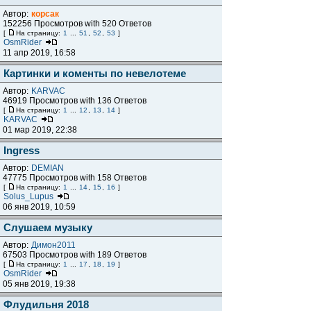
Автор:
корсак
152256 Просмотров with 520 Ответов
[
На страницу:
1
...
51
,
52
,
53
]
OsmRider
11 апр 2019, 16:58
Картинки и коменты по невелотеме
Автор:
KARVAC
46919 Просмотров with 136 Ответов
[
На страницу:
1
...
12
,
13
,
14
]
KARVAC
01 мар 2019, 22:38
Ingress
Автор:
DEMIAN
47775 Просмотров with 158 Ответов
[
На страницу:
1
...
14
,
15
,
16
]
Solus_Lupus
06 янв 2019, 10:59
Слушаем музыку
Автор:
Димон2011
67503 Просмотров with 189 Ответов
[
На страницу:
1
...
17
,
18
,
19
]
OsmRider
05 янв 2019, 19:38
Флудильня 2018