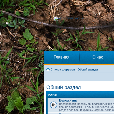
Главная
О нас
Список форумов
‹
Общий раздел
Общий раздел
ФОРУМ
Веложизнь
Велоновости, велоюмор, велокартинки и 
прочие велотемы... Если вы не знаете или
раздел для вас. В крайнем случае, тема 