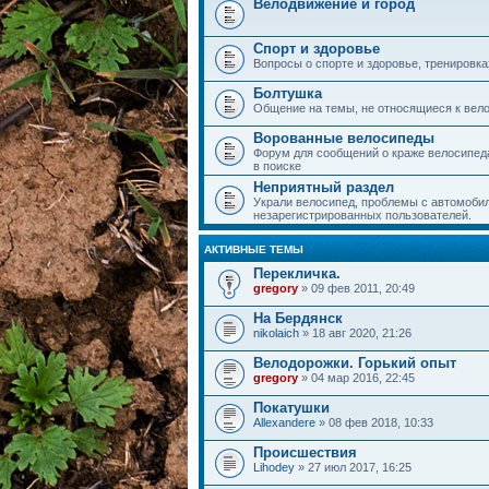
Велодвижение и город
Спорт и здоровье
Вопросы о спорте и здоровье, тренировка
Болтушка
Общение на темы, не относящиеся к вело
Ворованные велосипеды
Форум для сообщений о краже велосипеда
в поиске
Неприятный раздел
Украли велосипед, проблемы с автомобил
незарегистрированных пользователей.
АКТИВНЫЕ ТЕМЫ
Перекличка.
gregory
» 09 фев 2011, 20:49
На Бердянск
nikolaich
» 18 авг 2020, 21:26
Велодорожки. Горький опыт
gregory
» 04 мар 2016, 22:45
Покатушки
Allexandere
» 08 фев 2018, 10:33
Происшествия
Lihodey
» 27 июл 2017, 16:25