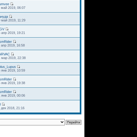
umvee
 май 2019, 06:07
ануда
 май 2019, 11:29
GV
 апр 2019, 19:21
smRider
 апр 2019, 16:58
ARVAC
 мар 2019, 22:38
olus_Lupus
 янв 2019, 10:59
smRider
 янв 2019, 19:38
smRider
 янв 2019, 00:06
d
 дек 2018, 21:16