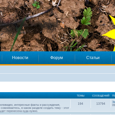
Новости
Форум
Статьи
ТЕМЫ
СООБЩЕНИЙ
П
З
194
13794
веловидео, интересные факты и рассуждения,
09
 сомневаетесь, в каком разделе создать тему - этот
будет перенесена куда нужно.