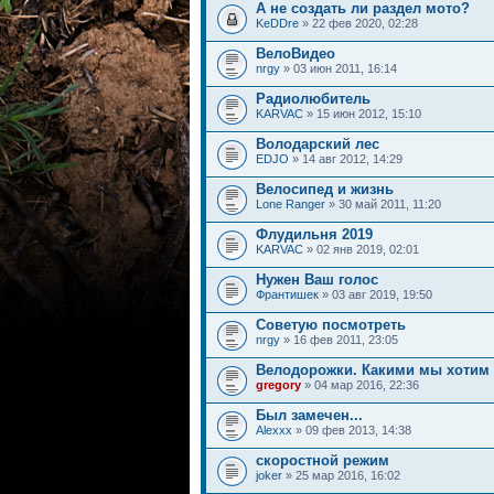
А не создать ли раздел мото?
KeDDre
» 22 фев 2020, 02:28
ВелоВидео
nrgy
» 03 июн 2011, 16:14
Радиолюбитель
KARVAC
» 15 июн 2012, 15:10
Володарский лес
EDJO
» 14 авг 2012, 14:29
Велосипед и жизнь
Lone Ranger
» 30 май 2011, 11:20
Флудильня 2019
KARVAC
» 02 янв 2019, 02:01
Нужен Ваш голос
Франтишек
» 03 авг 2019, 19:50
Советую посмотреть
nrgy
» 16 фев 2011, 23:05
Велодорожки. Какими мы хотим 
gregory
» 04 мар 2016, 22:36
Был замечен...
Alexxx
» 09 фев 2013, 14:38
скоростной режим
joker
» 25 мар 2016, 16:02