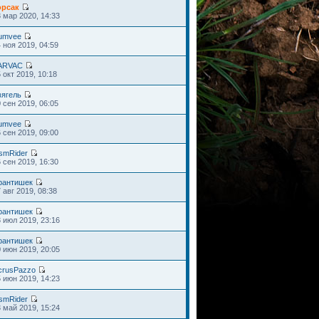
орсак
 мар 2020, 14:33
umvee
 ноя 2019, 04:59
ARVAC
 окт 2019, 10:18
вягель
 сен 2019, 06:05
umvee
 сен 2019, 09:00
smRider
 сен 2019, 16:30
рантишек
 авг 2019, 08:38
рантишек
 июл 2019, 23:16
рантишек
 июн 2019, 20:05
crusPazzo
 июн 2019, 14:23
smRider
 май 2019, 15:24