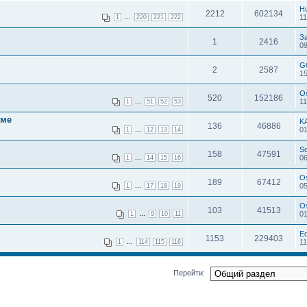
H
2212
602134
...
11
1
220
221
222
З
1
2416
09
G
2
2587
15
O
520
152186
...
11
1
51
52
53
еме
K
136
46886
...
01
1
12
13
14
S
158
47591
...
06
1
14
15
16
O
189
67412
...
05
1
17
18
19
O
103
41513
...
01
1
9
10
11
E
1153
229403
...
11
1
114
115
116
Перейти: