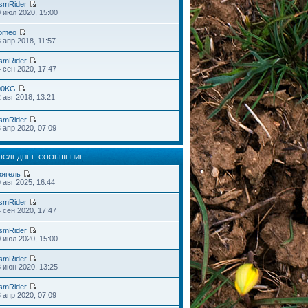
smRider
 июл 2020, 15:00
omeo
 апр 2018, 11:57
smRider
 сен 2020, 17:47
00KG
 авг 2018, 13:21
smRider
 апр 2020, 07:09
ОСЛЕДНЕЕ СООБЩЕНИЕ
вягель
 авг 2025, 16:44
smRider
 сен 2020, 17:47
smRider
 июл 2020, 15:00
smRider
 июн 2020, 13:25
smRider
 апр 2020, 07:09