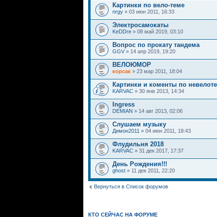
Картинки по вело-теме
nrgy
» 03 июн 2011, 16:33
Электросамокаты
KeDDre
» 08 май 2019, 03:10
Вопрос по прокату тандема
GGV
» 14 апр 2019, 19:20
ВЕЛОЮМОР
корсак
» 23 мар 2011, 18:04
Картинки и коменты по невелот
KARVAC
» 30 янв 2013, 14:34
Ingress
DEMIAN
» 14 авг 2013, 02:06
Слушаем музыку
Димон2011
» 04 июн 2011, 18:43
Флудильня 2018
KARVAC
» 31 дек 2017, 17:37
День Рождения!!!
ghost
» 11 дек 2011, 22:20
Вернуться в Список форумов
КТО СЕЙЧАС НА ФОРУМЕ