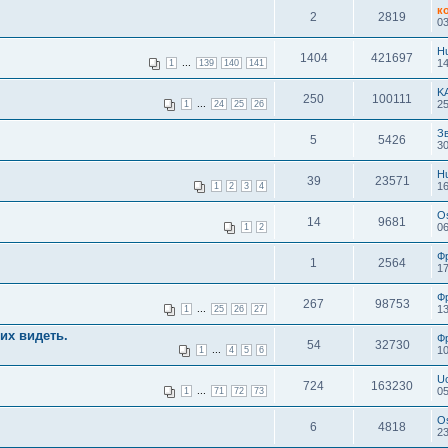
к
2
2819
03
H
1404
421697
...
14
1
139
140
141
K
250
100111
...
25
1
24
25
26
З
5
5426
30
H
39
23571
16
1
2
3
4
O
14
9681
06
1
2
Ф
1
2564
17
Ф
267
98753
...
13
1
25
26
27
их видеть.
Ф
54
32730
...
10
1
4
5
6
U
724
163230
...
05
1
71
72
73
O
6
4818
23