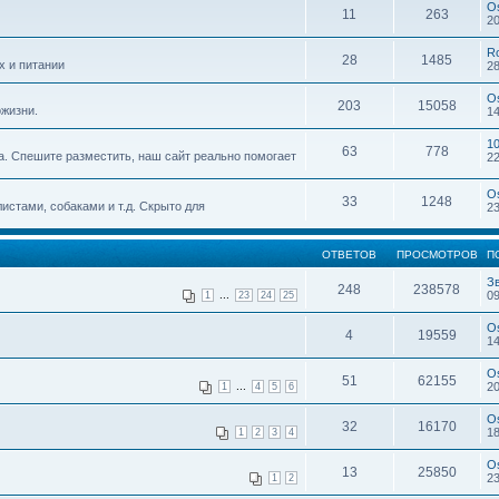
O
11
263
20
R
28
1485
х и питании
28
O
203
15058
жизни.
14
1
63
778
. Спешите разместить, наш сайт реально помогает
22
O
33
1248
истами, собаками и т.д. Скрыто для
23
ОТВЕТОВ
ПРОСМОТРОВ
П
З
248
238578
...
09
1
23
24
25
O
4
19559
14
O
51
62155
...
20
1
4
5
6
O
32
16170
18
1
2
3
4
O
13
25850
23
1
2