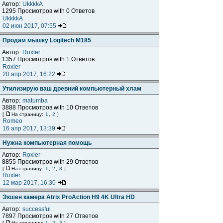
Автор:
UkkkkA
1295 Просмотров with 0 Ответов
UkkkkA
02 июн 2017, 07:55
Продам мышку Logitech M185
Автор:
Roxler
1357 Просмотров with 1 Ответов
Roxler
20 апр 2017, 16:22
Утилизирую ваш древний компьютерный хлам
Автор:
matumba
3888 Просмотров with 10 Ответов
[
На страницу:
1
,
2
]
Romeo
16 апр 2017, 13:39
Нужна компьютерная помощь
Автор:
Roxler
8855 Просмотров with 29 Ответов
[
На страницу:
1
,
2
,
3
]
Roxler
12 мар 2017, 16:30
Экшен камера Atrix ProAction H9 4K Ultra HD
Автор:
successful
7897 Просмотров with 27 Ответов
[
На страницу:
1
,
2
,
3
]