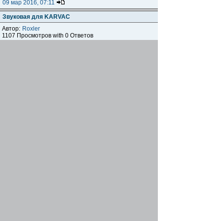
09 мар 2016, 07:11
Звуковая для KARVAC
Автор:
Roxler
1107 Просмотров with 0 Ответов
Roxler
16 янв 2016, 12:50
Продаю монитор,принтер,клава+мышь
беспроводные,фототехника
Автор:
AlienPrime
4097 Просмотров with 10 Ответов
[
На страницу:
1
,
2
]
AlienPrime
15 янв 2016, 23:00
Куплю карабин
Автор:
Roxler
2235 Просмотров with 5 Ответов
Roxler
11 янв 2016, 12:40
Вкладыш в спальник.
Автор:
nagual
1471 Просмотров with 1 Ответов
gregory
10 ноя 2015, 12:28