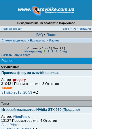
Велодвижение, велоспорт в Мариуполе
Полная версия
Вход
•
Регистрация
FAQ
•
Поиск
Список форумов
Барахолка
Разное
»
»
Страница
1
из
4
[ Тем: 97 ]
На страницу
1
,
2
,
3
,
4
След.
Начать новую тему
Разное
Объявления
Правила форума azovbike.com.ua
Автор:
gregory
310431 Просмотров with 3 Ответов
AtMatt
31 мар 2013, 20:53
Темы
Игровой компьютер NVidia GTX 970 (Продано)
Автор:
AlienPrime
13127 Просмотров with 4 Ответов
AlienPrime