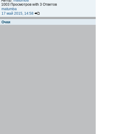
Автор:
matumba
1003 Просмотров with 3 Ответов
matumba
17 май 2015, 14:58
Очки
Автор:
John Jonz
1042 Просмотров with 8 Ответов
Alex Corder
17 май 2015, 13:59
Продам руль и вынос
Автор:
Levin
2680 Просмотров with 7 Ответов
Levin
15 май 2015, 10:37
велофутболка
Автор:
Михалыч
792 Просмотров with 6 Ответов
Михалыч
14 май 2015, 14:09
Велошорты SANTIC MTB S3
Автор:
roman
1587 Просмотров with 6 Ответов
roman
12 май 2015, 18:04