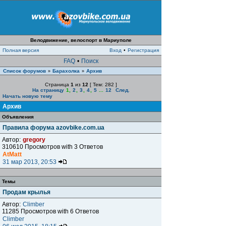
Велодвижение, велоспорт в Мариуполе
Полная версия
Вход
•
Регистрация
FAQ
•
Поиск
Список форумов
Барахолка
Архив
»
»
Страница
1
из
12
[ Тем: 282 ]
На страницу
1
,
2
,
3
,
4
,
5
...
12
След.
Начать новую тему
Архив
Объявления
Правила форума azovbike.com.ua
Автор:
gregory
310610 Просмотров with 3 Ответов
AtMatt
31 мар 2013, 20:53
Темы
Продам крылья
Автор:
Climber
11285 Просмотров with 6 Ответов
Climber